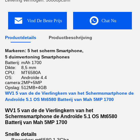
Levering vermogen: 50000pcs/m
Vind De Beste Prijs
Chat Nu
Productdetails
Productbeschrijving
Markeren:
5 het scherm Smartphone
,
5 duimvertoning Smartphones
Batterij:
mAh 1700
Dikte:
8,5 mm
CPU:
MT6580A
OS:
Androïde 4.4
camera:
2MP+5MP
Opslag:
512MB+4GB
WV1 5 van de de Vierlingkern van het Schermsmartphone de
Androïde 5.1 OS Mt6580 Batterij van Mah 5MP 1700
WV1 5 van de de Vierlingkern van het
Schermsmartphone de Androïde 5.1 OS Mt6580
Batterij van Mah 5MP 1700
Snelle details