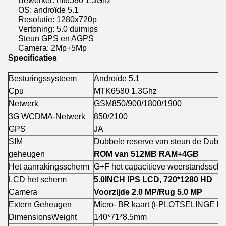
Bewerker: mt6580 1.3Ghz
OS: androïde 5.1
Resolutie: 1280x720p
Vertoning: 5.0 duimips
Steun GPS en AGPS
Camera: 2Mp+5Mp
Specificaties
Besturingssysteem
Androïde 5.1
Cpu
MTK6580 1.3Ghz
Netwerk
GSM850/900/1800/1900
3G WCDMA-Netwerk
850/2100
GPS
JA
SIM
Dubbele reserve van steun de Dubbe
geheugen
ROM van 512MB RAM+4GB
Het aanrakingsscherm
G+F het capacitieve weerstandssch
LCD het scherm
5.0INCH IPS LCD, 720*1280 HD
Camera
Voorzijde 2.0 MP/Rug 5.0 MP
Extern Geheugen
Micro- BR kaart (t-PLOTSELINGE k
DimensionsWeight
140*71*8.5mm