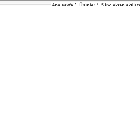
Ana sayfa
Ürünler
5 inç ekran akıllı 
WV1 5 ekran Smartphone Android 