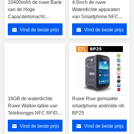
10400mAh de ruwe Bank
4.0inch de ruwe
van de Hoge
Waterdichte apparaten
Capaciteitsmacht
van Smartphone NFC
Waterdicht met USB 5V
NXP544 Android5.0 IP67
Vind de beste prijs
Vind de beste prijs
2.1A
16GB de waterdichte
Ruwe Ruw gemaakte
Ruwe Walkie-talkie van
smartphone androïde nfc
Telefoongps NFC RFID
BP25
IP68
Vind de beste prijs
Vind de beste prijs