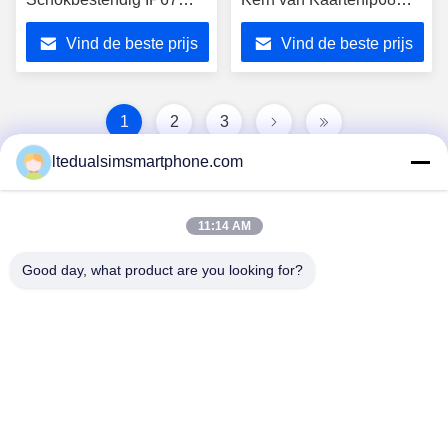
Ruw Smartphone
Ruggedzid 4.3inch
Vind de beste prijs
Vind de beste prijs
Scherm
1
2
3
ltedualsimsmartphone.com
11:14 AM
Good day, what product are you looking for?
China Android Phone Online Marketplace
JLS1698@163.COM
0086-10-36754138
de 7de Verdieping, een Gebouw, No.1 Communautair
Industrieterrein, No.28th snakt zweempjeweg, Tangge-Dorp,
Shijing-Stad, Baiyun-District, Guangzhou-Stad, de Provincie