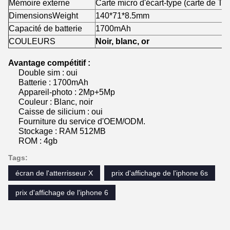
Mémoire externe
Carte micro d'écart-type (carte de
DimensionsWeight
140*71*8.5mm
Capacité de batterie
1700mAh
COULEURS
Noir, blanc, or
Avantage compétitif :
Double sim : oui
Batterie : 1700mAh
Appareil-photo : 2Mp+5Mp
Couleur : Blanc, noir
Caisse de silicium : oui
Fourniture du service d'OEM/ODM.
Stockage : RAM 512MB
ROM : 4gb
Tags:
écran de l'atterrisseur X
prix d'affichage de l'iphone 6s
prix d'affichage de l'iphone 6