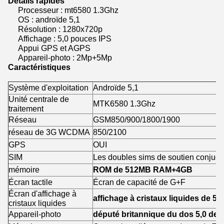
Détails rapides
Processeur : mt6580 1.3Ghz
OS : androïde 5,1
Résolution : 1280x720p
Affichage : 5,0 pouces IPS
Appui GPS et AGPS
Appareil-photo : 2Mp+5Mp
Caractéristiques
Système d'exploitation
Androïde 5,1
Unité centrale de
MTK6580 1.3Ghz
traitement
Réseau
GSM850/900/1800/1900
réseau de 3G WCDMA
850/2100
GPS
OUI
SIM
Les doubles sims de soutien conjug
mémoire
ROM de 512MB RAM+4GB
Écran tactile
Écran de capacité de G+F
Écran d'affichage à
affichage à cristaux liquides de 5
cristaux liquides
Appareil-photo
député britannique du dos 5,0 de M