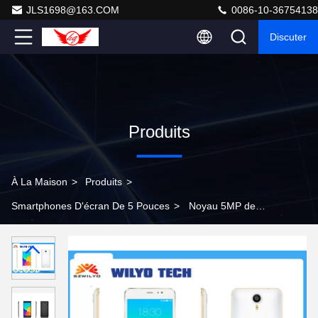
JLS1698@163.COM
0086-10-36754138
Discuter
Produits
À La Maison
>
Produits
>
Smartphones D'écran De 5 Pouces
>
Noyau 5MP de
quadruple d'OS Mt6580 de l'androïde 5,1 de
Smartphone de l'écran WV1 5 batterie de 1700 heures-
milliampère