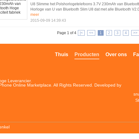
U8 Slimme het Polshorlogetelefoons 3.7V 230mAh van Bluetooth 
Horloge van U van Bluetooth Slim U8 dat met alle Bluetooth V2.
meer
2015-09-09 14:39:43
Page 1 of 4
|<
<<
1
2
3
4
>>
Thuis
Producten
Over ons
Fa
loge
Leverancier.
Phone Online Marketplace. All Rights Reserved. Developed by
sn
S
enkel