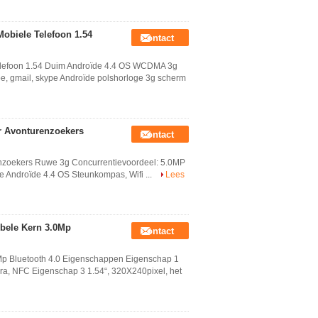
obiele Telefoon 1.54
Contact
elefoon 1.54 Duim Androïde 4.4 OS WCDMA 3g
be, gmail, skype Androïde polshorloge 3g scherm
 Avonturenzoekers
Contact
nzoekers Ruwe 3g Concurrentievoordeel: 5.0MP
ge Androïde 4.4 OS Steunkompas, Wifi ...
Lees
bele Kern 3.0Mp
Contact
p Bluetooth 4.0 Eigenschappen Eigenschap 1
ra, NFC Eigenschap 3 1.54“, 320X240pixel, het