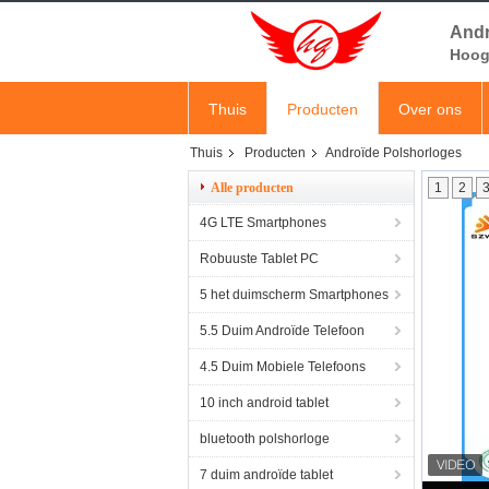
Andr
Hoog 
Thuis
Producten
Over ons
Thuis
Producten
Androïde Polshorloges
Alle producten
1
2
4G LTE Smartphones
Robuuste Tablet PC
5 het duimscherm Smartphones
5.5 Duim Androïde Telefoon
4.5 Duim Mobiele Telefoons
10 inch android tablet
bluetooth polshorloge
7 duim androïde tablet