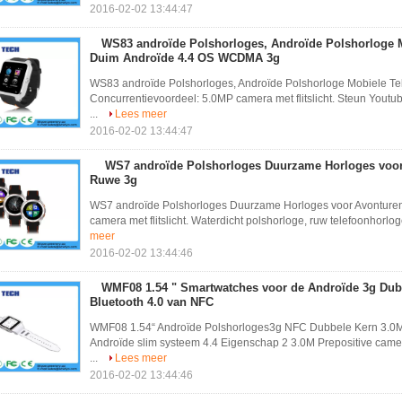
2016-02-02 13:44:47
WS83 androïde Polshorloges, Androïde Polshorloge M
Duim Androïde 4.4 OS WCDMA 3g
WS83 androïde Polshorloges, Androïde Polshorloge Mobiele T
Concurrentievoordeel: 5.0MP camera met flitslicht. Steun Youtu
...
Lees meer
2016-02-02 13:44:47
WS7 androïde Polshorloges Duurzame Horloges voor
Ruwe 3g
WS7 androïde Polshorloges Duurzame Horloges voor Avonture
camera met flitslicht. Waterdicht polshorloge, ruw telefoonhorlo
meer
2016-02-02 13:44:46
WMF08 1.54 " Smartwatches voor de Androïde 3g Dub
Bluetooth 4.0 van NFC
WMF08 1.54“ Androïde Polshorloges3g NFC Dubbele Kern 3.0M
Androïde slim systeem 4.4 Eigenschap 2 3.0M Prepositive came
...
Lees meer
2016-02-02 13:44:46