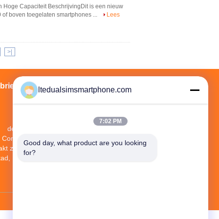
Hoge Capaciteit BeschrijvingDit is een nieuw
0 of boven toegelaten smartphones ...
Lees
>|
brieksreis
Contacten
Sitemap
ltedualsimsmartphone.com
7:02 PM
de 7de Verdieping, een Gebouw, No.1
Communautair Industrieterrein, No.28th
Good day, what product are you looking 
akt zweempjeweg, Tangge-Dorp, Shijing-
for?
tad, Baiyun-District, Guangzhou-Stad, de
Provincie van Guangdong, China
JLS1698@163.COM