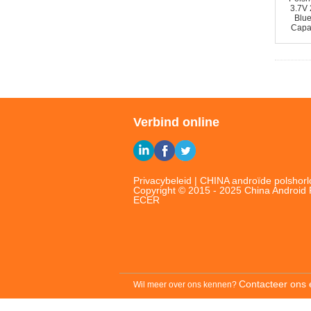
Verbind online
Privacybeleid
|
CHINA androïde polshor
Copyright © 2015 - 2025 China Android 
ECER
Contacteer ons 
Wil meer over ons kennen?