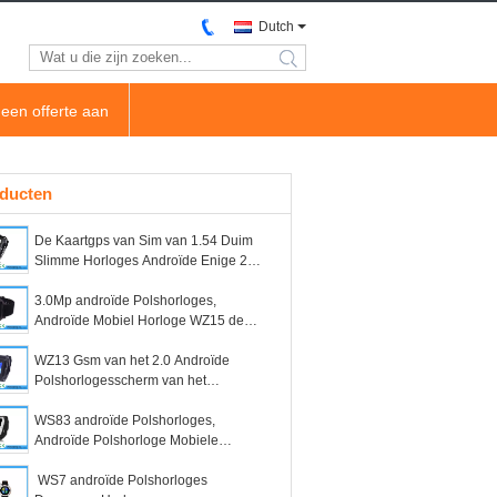
Dutch
search
een offerte aan
ducten
De Kaartgps van Sim van 1.54 Duim
Slimme Horloges Androïde Enige 2Mp
Zwarte Androïde 4.4 WS06
3.0Mp androïde Polshorloges,
Androïde Mobiel Horloge WZ15 de
Aanrakingsscherm van het 1.54 duim
het Videopraatje
WZ13 Gsm van het 2.0 Androïde
Polshorlogesscherm van het
duimscherm Androïde 3g
WS83 androïde Polshorloges,
Androïde Polshorloge Mobiele
Telefoon 1.54 Duim Androïde 4.4 OS
WCDMA 3g
WS7 androïde Polshorloges