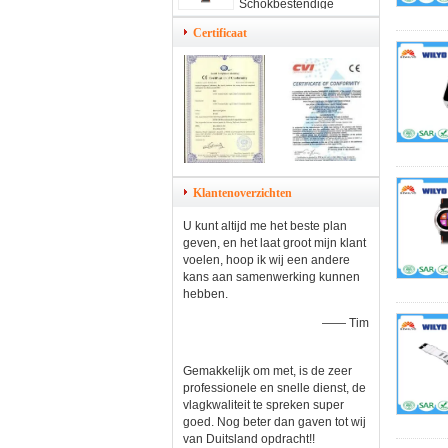
Schokbestendige
Stofdicht van x 240p
Certificaat
voor in openlucht
Klantenoverzichten
U kunt altijd me het beste plan
geven, en het laat groot mijn klant
voelen, hoop ik wij een andere
kans aan samenwerking kunnen
hebben.
—— Tim
Gemakkelijk om met, is de zeer
professionele en snelle dienst, de
vlagkwaliteit te spreken super
goed. Nog beter dan gaven tot wij
van Duitsland opdracht!!