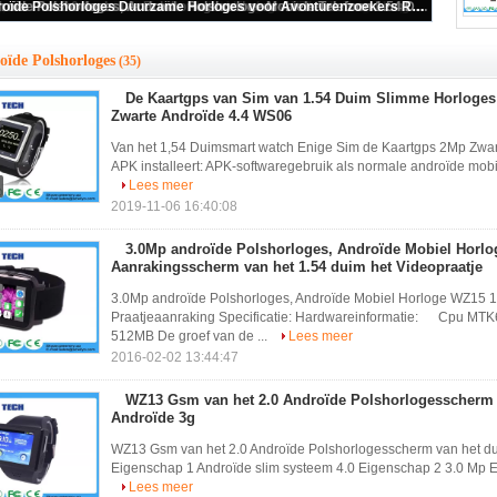
De Kaartgps van Sim van 1.54 Duim Slimme Horloges Androïde Enige 2Mp Zwarte Androïde 4.4 WS06
oïde Polshorloges
(35)
De Kaartgps van Sim van 1.54 Duim Slimme Horloge
Zwarte Androïde 4.4 WS06
Van het 1,54 Duimsmart watch Enige Sim de Kaartgps 2Mp Zwart
APK installeert: APK-softwaregebruik als normale androïde mobi
Lees meer
2019-11-06 16:40:08
3.0Mp androïde Polshorloges, Androïde Mobiel Horl
Aanrakingsscherm van het 1.54 duim het Videopraatje
3.0Mp androïde Polshorloges, Androïde Mobiel Horloge WZ15 1
Praatjeaanraking Specificatie: Hardwareinformatie: Cpu M
512MB De groef van de ...
Lees meer
2016-02-02 13:44:47
WZ13 Gsm van het 2.0 Androïde Polshorlogesscherm
Androïde 3g
WZ13 Gsm van het 2.0 Androïde Polshorlogesscherm van het d
Eigenschap 1 Androïde slim systeem 4.0 Eigenschap 2 3.0 Mp Eig
Lees meer