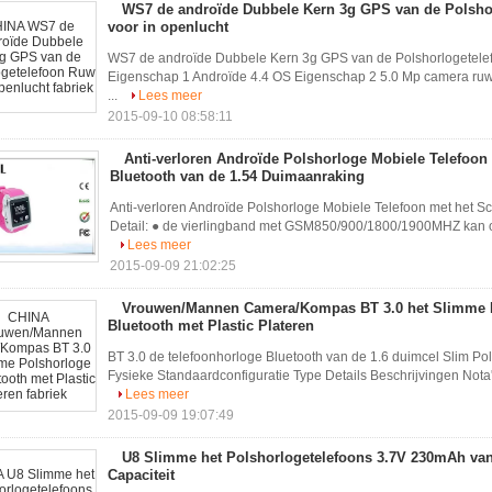
WS7 de androïde Dubbele Kern 3g GPS van de Polsho
voor in openlucht
WS7 de androïde Dubbele Kern 3g GPS van de Polshorlogetele
Eigenschap 1 Androïde 4.4 OS Eigenschap 2 5.0 Mp camera ruw 
...
Lees meer
2015-09-10 08:58:11
Anti-verloren Androïde Polshorloge Mobiele Telefoon
Bluetooth van de 1.54 Duimaanraking
Anti-verloren Androïde Polshorloge Mobiele Telefoon met het 
Detail: ● de vierlingband met GSM850/900/1800/1900MHZ kan over
Lees meer
2015-09-09 21:02:25
Vrouwen/Mannen Camera/Kompas BT 3.0 het Slimme 
Bluetooth met Plastic Plateren
BT 3.0 de telefoonhorloge Bluetooth van de 1.6 duimcel Slim Po
Fysieke Standaardconfiguratie Type Details Beschrijvingen Nota
Lees meer
2015-09-09 19:07:49
U8 Slimme het Polshorlogetelefoons 3.7V 230mAh va
Capaciteit