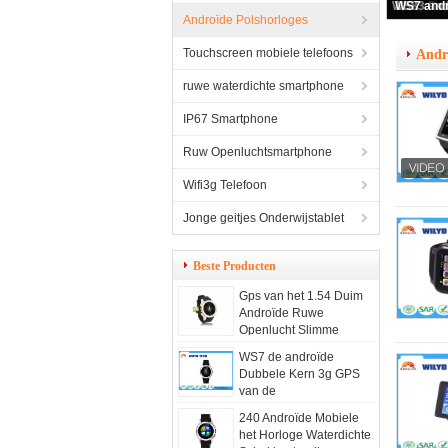
Androïde Polshorloges
Touchscreen mobiele telefoons
Andr
ruwe waterdichte smartphone
IP67 Smartphone
Ruw Openluchtsmartphone
Wifi3g Telefoon
Jonge geitjes Onderwijstablet
Beste Producten
Gps van het 1.54 Duim
Androïde Ruwe
Openlucht Slimme
Horloge Ip68 Kompas
WS7 de androïde
Dubbele Kern
Dubbele Kern 3g GPS
van de
Polshorlogetelefoon
240 Androïde Mobiele
Ruw voor in openlucht
het Horloge Waterdichte