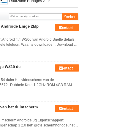
Duurzame Horloges voor
Avonturenzoekers Ruwe 3g
s Androïde Enige 2Mp
Contact
 Android 4,4 WS06 van Android Snelle details:
ele telefoon. Waar te downloaden: Download ...
oge WZ15 de
Contact
.54 duim Het videoscherm van de
TK6572--Dubbele Kern 1.2GHz ROM 4GB RAM
 van het duimscherm
Contact
uimscherm Androïde 3g Eigenschappen:
enschap 3 2.0 het“ grote schermhorloge, het ...