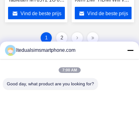
3g Androïde 4.2 GPS 3g
de Winnaara31s Vierling
Vind de beste prijs
Vind de beste prijs
1
2
ltedualsimsmartphone.com
7:00 AM
Good day, what product are you looking for?
China Android Phone Online Marketplace
JLS1698@163.COM
0086-10-36754138
de 7de Verdieping, een Gebouw, No.1 Communautair
Industrieterrein, No.28th snakt zweempjeweg, Tangge-Dorp,
Shijing-Stad, Baiyun-District, Guangzhou-Stad, de Provincie