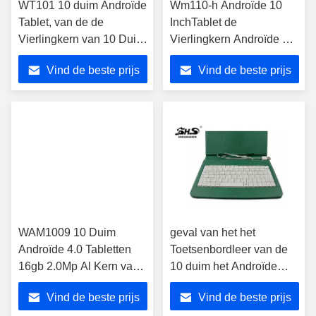
WT101 10 duim Androïde
Wm110-h Androïde 10
Tablet, van de de
InchTablet de
Vierlingkern van 10 Duim
Vierlingkern Androïde 3g
de Androïde 4.4 Tablet
HDMI die van PC Tablet
Vind de beste prijs
Vind de beste prijs
A33 Dubbele Camera
roept
Wifi 2MP
WAM1009 10 Duim
geval van het het
Androïde 4.0 Tabletten
Toetsenbordleer van de
16gb 2.0Mp Al Kern van
10 duim het Androïde
Winnaara83t Octa
Tablet met
Vind de beste prijs
Vind de beste prijs
Tribuneontwerp