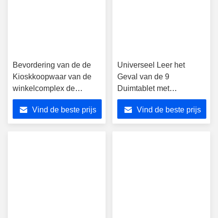
Bevordering van de de
Universeel Leer het
Kioskkoopwaar van de
Geval van de 9
winkelcomplex de
Duimtablet met
Interactieve Informatie het
Bluetooth-Toetsenbord
Vind de beste prijs
Vind de beste prijs
Scherm van de 10 Duim
voor Androïde Tabletten
multi-Aanraking