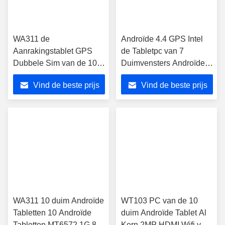
WA311 de
Androïde 4.4 GPS Intel
Aanrakingstablet GPS
de Tabletpc van 7
Dubbele Sim van de 10
Duimvensters Androïde
duim Androïde 3g Tablet
met Baaisleep Z3735D
Vind de beste prijs
Vind de beste prijs
MT6572 1G 8G
WIFI
WA311 10 duim Androïde
WT103 PC van de 10
Tabletten 10 Androïde
duim Androïde Tablet Al
Tabletten MT6572 1G 8G
Kern 2MP HDMI Wifi van