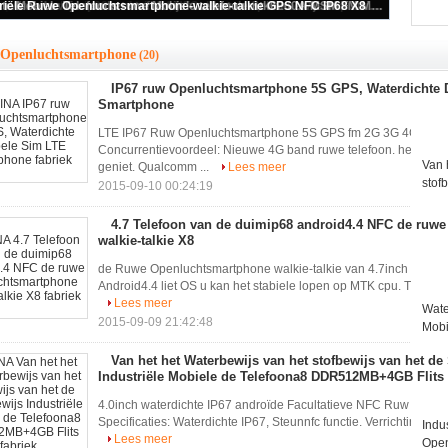
open
IP67 ruw Openluchtsmartphone 5S GPS, Waterdichte Dubbele Sim LTE Smartphone
Openluchtsmartphone
(20)
IP67 ruw Openluchtsmartphone 5S GPS, Waterdichte
Smartphone
LTE IP67 Ruw Openluchtsmartphone 5S GPS fm 2G 3G 4G Androi
Concurrentievoordeel: Nieuwe 4G band ruwe telefoon. het scher
Van 
geniet. Qualcomm ...
Lees meer
stof
2015-09-10 00:24:19
Indu
DDR
4.7 Telefoon van de duimip68 android4.4 NFC de ruw
walkie-talkie X8
de Ruwe Openluchtsmartphone walkie-talkie van 4.7inch IP68 an
Android4.4 liet OS u kan het stabiele lopen op MTK cpu. TFT-het 
Lees meer
Wate
2015-09-09 21:42:48
Mobi
MP3
Van het het Waterbewijs van het stofbewijs van het d
Industriële Mobiele de Telefoona8 DDR512MB+4GB Flits
4.0inch waterdichte IP67 androïde Facultatieve NFC Ruw Openlu
Specificaties: Waterdichte IP67, Steunnfc functie. Verrichting A
Indu
Lees meer
Open