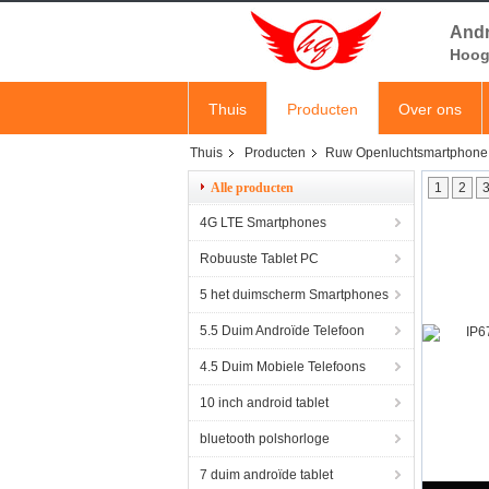
Andr
Hoog 
Thuis
Producten
Over ons
Thuis
Producten
Ruw Openluchtsmartphone
Alle producten
1
2
4G LTE Smartphones
Robuuste Tablet PC
5 het duimscherm Smartphones
5.5 Duim Androïde Telefoon
4.5 Duim Mobiele Telefoons
10 inch android tablet
bluetooth polshorloge
7 duim androïde tablet