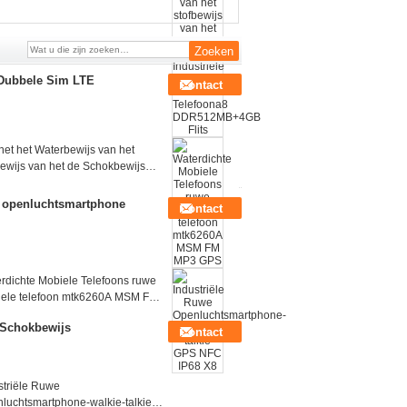
luchtsmartphone walkie-talkie X8
 Dubbele Sim LTE
Contact
d4.4 in Veiligheidssysteem
m van 5.0inch HD dat u HD-kwaliteits van video
het het Waterbewijs van het
bewijs van het de Schokbewijs
striële Mobiele de Telefoona8
512MB+4GB Flits
e openluchtsmartphone
Contact
droid4.4 NFC X8 in Industrie Beschrijving:
technologiescherm dat u zult genieten van ...
rdichte Mobiele Telefoons ruwe
ele telefoon mtk6260A MSM FM
 GPS
e Schokbewijs
Contact
chtsmartphone A8 in de industrie past aan
ndroïde 4.2.2 Vertoning VAN 4.0INCH 480*800 ...
striële Ruwe
luchtsmartphone-walkie-talkie