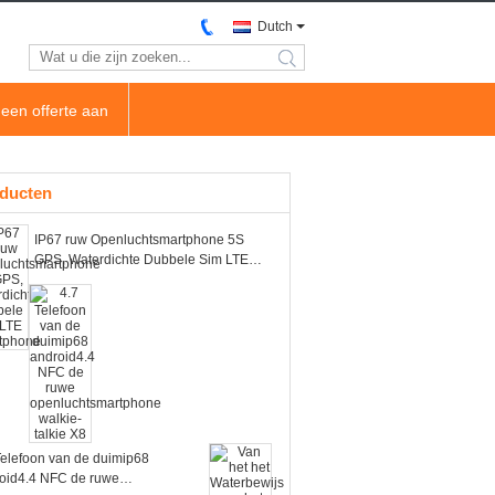
Dutch
search
een offerte aan
ducten
IP67 ruw Openluchtsmartphone 5S
GPS, Waterdichte Dubbele Sim LTE
Smartphone
Telefoon van de duimip68
oid4.4 NFC de ruwe