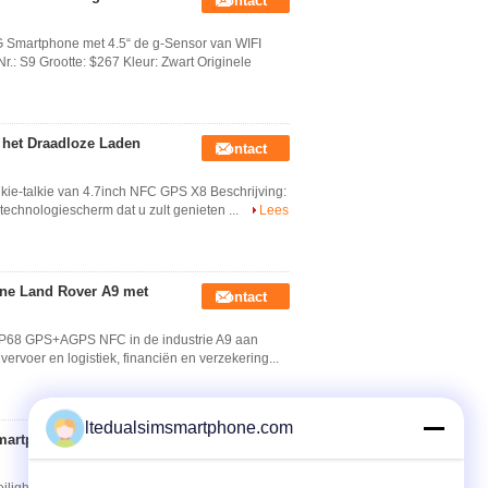
Contact
G Smartphone met 4.5“ de g-Sensor van WIFI
S9 Grootte: $267 Kleur: Zwart Originele
het Draadloze Laden
Contact
ie-talkie van 4.7inch NFC GPS X8 Beschrijving:
technologiescherm dat u zult genieten ...
Lees
ne Land Rover A9 met
Contact
 IP68 GPS+AGPS NFC in de industrie A9 aan
ervoer en logistiek, financiën en verzekering...
ltedualsimsmartphone.com
smartphone 5S
Contact