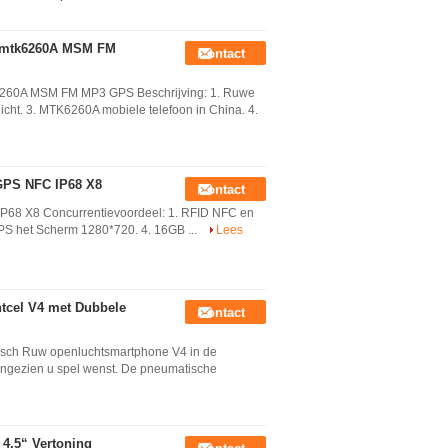
 NFC IP68 X8
on mtk6260A MSM FM
Contact
k6260A MSM FM MP3 GPS Beschrijving: 1. Ruwe
icht. 3. MTK6260A mobiele telefoon in China. 4.
 GPS NFC IP68 X8
Contact
IP68 X8 Concurrentievoordeel: 1. RFID NFC en
 IPS het Scherm 1280*720. 4. 16GB ...
Lees
tcel V4 met Dubbele
Contact
tisch Ruw openluchtsmartphone V4 in de
aangezien u spel wenst. De pneumatische
4.5“ Vertoning