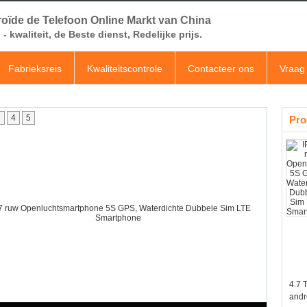
oïde de Telefoon Online Markt van China
- kwaliteit, de Beste dienst, Redelijke prijs.
Fabrieksreis
Kwaliteitscontrole
Contacteer ons
Vraag 
3
4
5
Pro
4.7 
andr