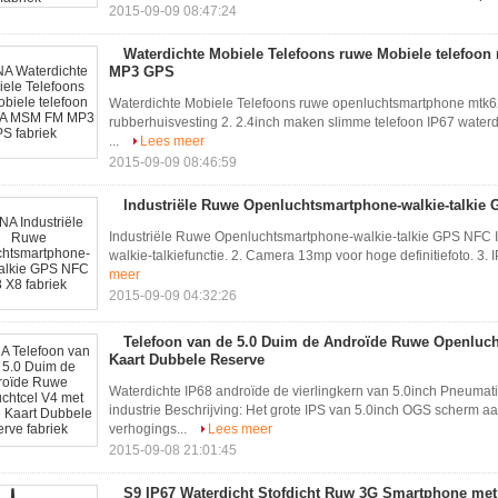
2015-09-09 08:47:24
GPS
Waterdichte Mobiele Telefoons ruwe Mobiele telefo
MP3 GPS
Waterdichte Mobiele Telefoons ruwe openluchtsmartphone mt
rubberhuisvesting 2. 2.4inch maken slimme telefoon IP67 waterd
...
Lees meer
2015-09-09 08:46:59
Industriële Ruwe Openluchtsmartphone-walkie-talkie
Industriële Ruwe Openluchtsmartphone-walkie-talkie GPS NFC 
walkie-talkiefunctie. 2. Camera 13mp voor hoge definitiefoto. 3.
meer
2015-09-09 04:32:26
Telefoon van de 5.0 Duim de Androïde Ruwe Openluch
Kaart Dubbele Reserve
Waterdichte IP68 androïde de vierlingkern van 5.0inch Pneuma
industrie Beschrijving: Het grote IPS van 5.0inch OGS scherm 
verhogings...
Lees meer
2015-09-08 21:01:45
S9 IP67 Waterdicht Stofdicht Ruw 3G Smartphone met 