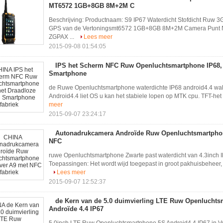
MT6572 1GB+8GB 8M+2M C
Beschrijving: Productnaam: S9 IP67 Waterdicht Stofdicht Ruw 3
GPS van de Vertoningsmt6572 1GB+8GB 8M+2M Camera Punt Nr.: 
ZGPAX ...
Lees meer
2015-09-08 01:54:05
IPS het Scherm NFC Ruw Openluchtsmartphone IP68, 
Smartphone
de Ruwe Openluchtsmartphone waterdichte IP68 android4.4 walk
Android4.4 liet OS u kan het stabiele lopen op MTK cpu. TFT-het 
meer
2015-09-07 23:24:17
Autonadrukcamera Androïde Ruw Openluchtsmartpho
NFC
ruwe Openluchtsmartphone Zwarte past waterdicht van 4.3inch
Toepassingen: Het wordt wijd toegepast in groot pakhuisbeheer, v
Lees meer
2015-09-07 12:52:37
de Kern van de 5.0 duimvierling LTE Ruw Openlucht
Androïde 4.4 IP67