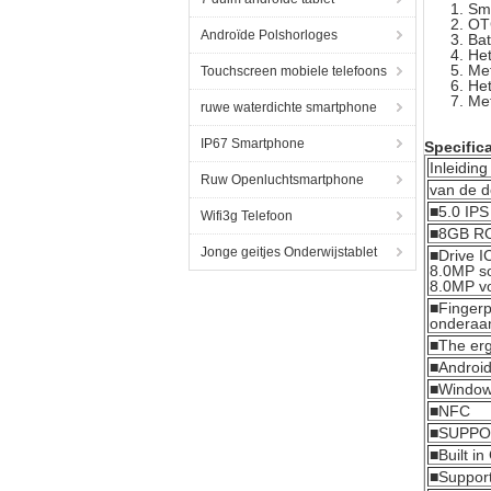
Sm
OT
Androïde Polshorloges
Bat
Het
Me
Touchscreen mobiele telefoons
Het
Met
ruwe waterdichte smartphone
IP67 Smartphone
Specifica
Inleiding
Ruw Openluchtsmartphone
van de d
■5.0 IP
Wifi3g Telefoon
■8GB R
Jonge geitjes Onderwijstablet
■Drive I
8.0MP s
8.0MP v
■Fingerp
onderaan
■The er
■Android
■Window 
■NFC
■SUPPO
■Built 
■Suppor