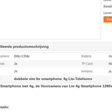
Levert
Betal
Lever
Con
lleerde productomschrijving
camera:
8Mp+13Mp
Batterij:
m
ruk:
Ja
TF Card:
M
Ja
kompas:
ja
dubbele sim lte smartphone
4g Lte-Telefoons
:
,
 Smartphone met 4g, de Voorcamera van Lte 4g Smartphone 12
tails: