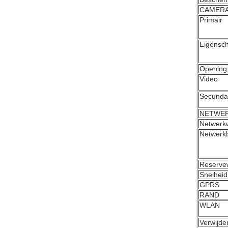
CAMER
Primair
Eigensc
Opening
Video
Secunda
NETWER
Netwerkw
Netwerk
Reservew
Snelheid
GPRS
RAND
WLAN
Verwijde