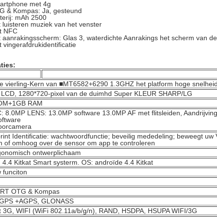
artphone met 4g
G & Kompas: Ja, gesteund
terij: mAh 2500
 luisteren muziek van het venster
t NFC
 aanrakingsscherm: Glas 3, waterdichte Aanrakings het scherm van de 
 vingerafdrukidentificatie
ties:
e vierling-Kern van ■MT6582+6290 1.3GHZ het platform hoge snelhei
S LCD, 1280*720-pixel van de duimhd Super KLEUR SHARP/LG
OM+1GB RAM
C: 8.0MP LENS: 13.0MP software 13.0MP AF met flitsleiden, Aandrijvin
oftware
oorcamera
rint Identificatie: wachtwoordfunctie; beveilig mededeling; beweegt uw V
 of omhoog over de sensor om app te controleren
gonomisch ontwerplichaam
 4.4 Kitkat Smart systerm. OS: androïde 4.4 Kitkat
funciton
RT OTG & Kompas
in GPS +AGPS, GLONASS
t 3G, WIFI (WiFi 802.11a/b/g/n), RAND, HSDPA, HSUPA WIFI/3G