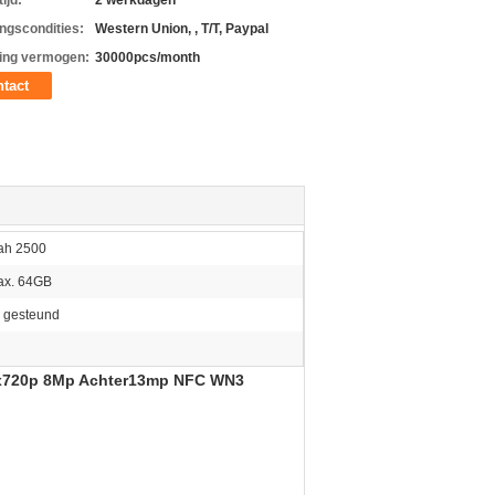
ijd:
2 werkdagen
ingscondities:
Western Union, , T/T, Paypal
ing vermogen:
30000pcs/month
tact
ah 2500
ax. 64GB
, gesteund
80x720p 8Mp Achter13mp NFC WN3