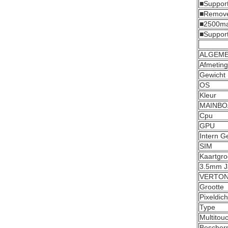
■Support
■Remove
■2500mah
■Support
ALGEM
Afmetin
Gewicht
OS
Kleur
MAINBO
Cpu
GPU
Intern 
SIM
Kaartgro
3.5mm J
VERTON
Grootte
Pixeldich
Type
Multitou
Bescher