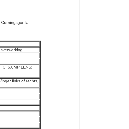
Corningsgorilla
dsverwerking
g IC: 5.0MP LENS:
inger links of rechts,