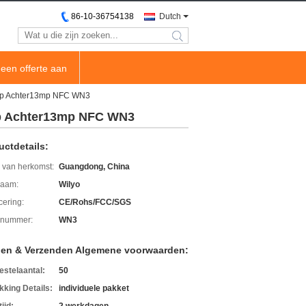
86-10-36754138
Dutch
search
een offerte aan
8Mp Achter13mp NFC WN3
Mp Achter13mp NFC WN3
uctdetails:
 van herkomst:
Guangdong, China
aam:
Wilyo
icering:
CE/Rohs/FCC/SGS
lnummer:
WN3
len & Verzenden Algemene voorwaarden:
estelaantal:
50
kking Details:
individuele pakket