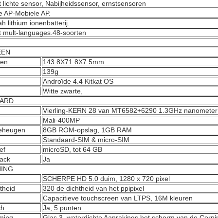
 lichte sensor, Nabijheidssensor, ernstsensoren
 AP-Mobiele AP.
 lithium ionenbatterij.
 mult-languages.48-soorten
EEN
gen
143.8X71.8X7.5mm
139g
Androïde 4.4 Kitkat OS
Witte zwarte,
ARD
Vierling-KERN 28 van MT6582+6290 1.3GHz nanometer
Mali-400MP
Geheugen
8GB ROM-opslag, 1GB RAM
Standaard-SIM & micro-SIM
ef
microSD, tot 64 GB
ack
Ja
ING
SCHERPE HD 5.0 duim, 1280 x 720 pixel
theid
320 de dichtheid van het ppipixel
Capacitieve touchscreen van LTPS, 16M kleuren
ch
Ja, 5 punten
ming
Glas 3, waterdichte Aanrakings het scherm van de Cornin