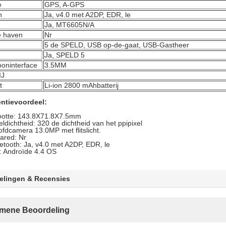
e
GPS, A-GPS
h
Ja, v4.0 met A2DP, EDR, le
Ja, MT6605N/A
e haven
Nr
5 de SPELD, USB op-de-gaat, USB-Gastheer
Ja, SPELD 5
ooninterface
3.5MM
IJ
t
Li-ion 2800 mAhbatterij
ntievoordeel:
ootte: 143.8X71.8X7.5mm
eldichtheid: 320 de dichtheid van het ppipixel
fdcamera 13.0MP met flitslicht.
rared: Nr
etooth: Ja, v4.0 met A2DP, EDR, le
 Androïde 4.4 OS
elingen & Recensies
mene Beoordeling