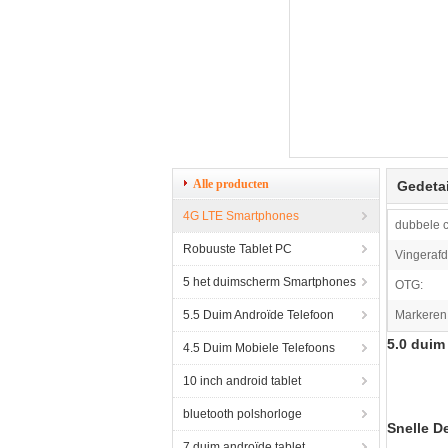
Alle producten
Gedetai
4G LTE Smartphones
dubbele 
Robuuste Tablet PC
Vingerafd
5 het duimscherm Smartphones
OTG:
5.5 Duim Androïde Telefoon
Markeren
5.0 duim
4.5 Duim Mobiele Telefoons
10 inch android tablet
bluetooth polshorloge
Snelle De
7 duim androïde tablet