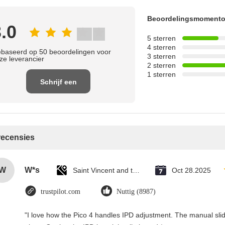
Beoordelingsmoment
.0
5 sterren
4 sterren
baseerd op 50 beoordelingen voor
3 sterren
ze leverancier
2 sterren
1 sterren
Schrijf een
recensie
 recensies
W
W*s
Saint Vincent and the Grenadines
Oct 28.2025
trustpilot.com
Nuttig (8987)
"I love how the Pico 4 handles IPD adjustment. The manual slider