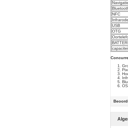
Navigati
Bluetoot
NFC
Infrarod
USB
OTG
Oortelef
BATTER
capacitei
Concurre
Gr
Pix
Hoo
Inf
Blu
OS:
Beoord
Alge