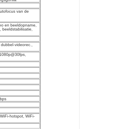
utofocus van de
ideo en beeldopname,
 beeldstabilisatie,
dubbel-videorec.,
, 1080p@30fps,
Mbps
WiFi-hotspot, WiFi-