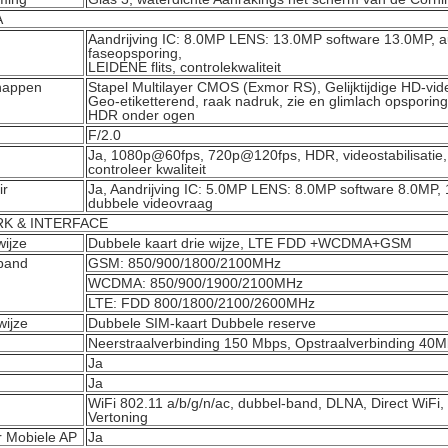
A
Aandrijving IC: 8.0MP LENS: 13.0MP software 13.0MP, a
faseopsporing,
LEIDENE flits, controlekwaliteit
happen
Stapel Multilayer CMOS (Exmor RS), Gelijktijdige HD-v
Geo-etiketterend, raak nadruk, zie en glimlach opsporing,
HDR onder ogen
F/2.0
Ja, 1080p@60fps, 720p@120fps, HDR, videostabilisatie, 
controleer kwaliteit
ir
Ja, Aandrijving IC: 5.0MP LENS: 8.0MP software 8.0MP
dubbele videovraag
K & INTERFACE
ijze
Dubbele kaart drie wijze, LTE FDD +WCDMA+GSM
band
GSM: 850/900/1800/2100MHz
WCDMA: 850/900/1900/2100MHz
LTE: FDD 800/1800/2100/2600MHz
ijze
Dubbele SIM-kaart Dubbele reserve
Neerstraalverbinding 150 Mbps, Opstraalverbinding 40
Ja
Ja
WiFi 802.11 a/b/g/n/ac, dubbel-band, DLNA, Direct WiFi, 
Vertoning
r Mobiele AP
Ja