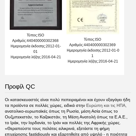
Τύπος:ISO
Τύπος:ISO
Αριθμός:440400000302368
Αριθμός:440400000302369
Ημερομηνία έκδοσης:2012-01-
Ημερομηνία έκδοσης:2012-01-0
01
1
Ημερομηνία λήξης:2016-04-21
Ημερομηνία λήξης:2016-04-21
Προφίλ QC
Οι κατασκευαστές είναι πολύ πεπειραμένοι και έχουν εξαγάγει ήδη
τα προϊόντα σε πολλές χώρες, ειδικά στην
Ευρώπη και τις ΗΠΑ,
ανατολικο-ευρωπαϊκές όπως τη Ρωσία, μέση Ασία όπως το
Ουζμπεκιστάν, το Καζακστάν, τη Μέση Ανατολή όπως τα Ε.Α.Ε.,
το Ιράκ, την Ιορδανία, το Ιράν και πολλές της Αφρικής χώρες.
«Θεραπεύστε τους πελάτες ειλικρινά, εξετάστε τη φήμη
επιχείρησης fastidiously και εξαρτηθείτε από υψηλό - η ποιότητα