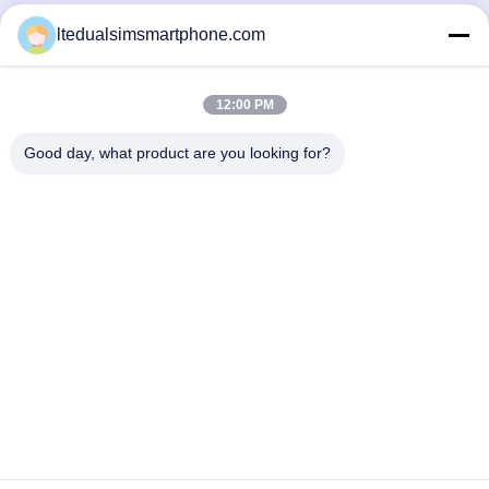
ltedualsimsmartphone.com
12:00 PM
Good day, what product are you looking for?
China Android Phone Online Marketplace
JLS1698@163.COM
0086-10-36754138
7ο πάτωμα, ένα κτήριο, No.1 κοινοτικό βιομηχανικό
πάρκο, μακρύς δρόμος γεύσης No.28th, χωριό Tangge,
κωμόπολη Shijing, περιοχή Baiyun, πόλη Guangzhou,
επαρχία Γκουαγκντόνγκ, Κίνα
Κίνα Καλή ποιότητα 4G LTE Smartphones Προμηθευτής.