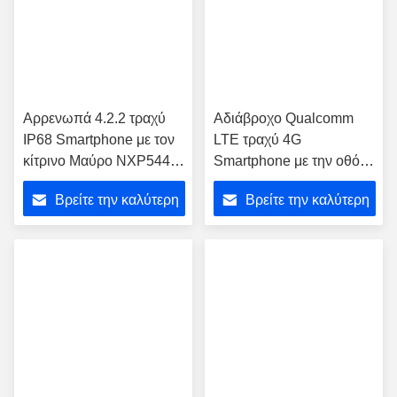
Αρρενωπά 4.2.2 τραχύ
Αδιάβροχο Qualcomm
IP68 Smartphone με τον
LTE τραχύ 4G
κίτρινο Μαύρο NXP544
Smartphone με την οθόνη
NFC A8
5.0 ίντσας HD
Βρείτε την καλύτερη
Βρείτε την καλύτερη
τιμή
τιμή