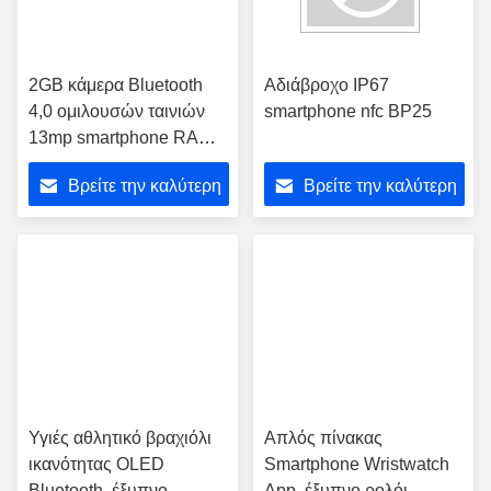
2GB κάμερα Bluetooth
Αδιάβροχο IP67
4,0 ομιλουσών ταινιών
smartphone nfc BP25
13mp smartphone RAM
IP68 ROM το /16GB
Βρείτε την καλύτερη
Βρείτε την καλύτερη
walkie
τιμή
τιμή
Υγιές αθλητικό βραχιόλι
Απλός πίνακας
ικανότητας OLED
Smartphone Wristwatch
Bluetooth, έξυπνο
App, έξυπνο ρολόι