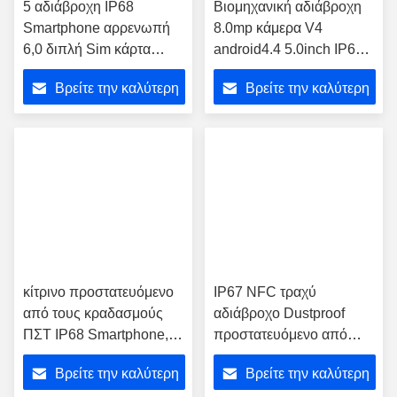
5 αδιάβροχη IP68
Βιομηχανική αδιάβροχη
Smartphone αρρενωπή
8.0mp κάμερα V4
6,0 διπλή Sim κάρτα
android4.4 5.0inch IP68
ίντσας
Smartphone
Βρείτε την καλύτερη
Βρείτε την καλύτερη
τιμή
τιμή
κίτρινο προστατευόμενο
IP67 NFC τραχύ
από τους κραδασμούς
αδιάβροχο Dustproof
ΠΣΤ IP68 Smartphone,
προστατευόμενο από
τραχύ τηλέφωνο A8 3G
τους κραδασμούς
Βρείτε την καλύτερη
Βρείτε την καλύτερη
WIFI Land Rover
Smartphone για το ταξίδι