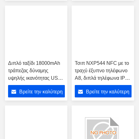
τιμή
τιμή
Διπλό ταξίδι 18000mAh
Τσιπ NXP544 NFC με το
τράπεζας δύναμης
τραχύ έξυπνο τηλέφωνο
υψηλής ικανότητας USB
A8, διπλά τηλέφωνα IP68
για Smartphones
πυρήνων
Βρείτε την καλύτερη
Βρείτε την καλύτερη
τιμή
τιμή