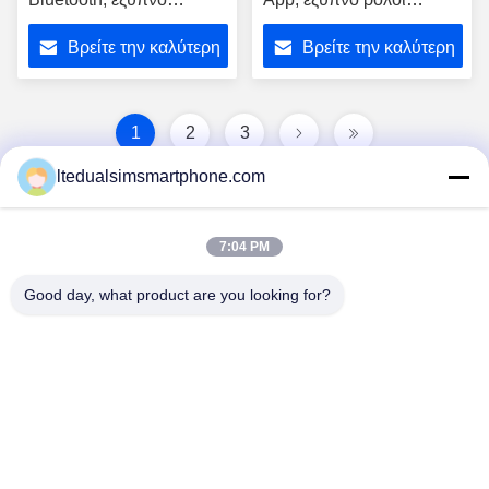
αθλητικό ρολόι
Bluetooth αδιάβροχο Ip67
Βρείτε την καλύτερη
Βρείτε την καλύτερη
βραχιολιών IP67
αδιάβροχο
τιμή
τιμή
1
2
3
ltedualsimsmartphone.com
7:04 PM
Good day, what product are you looking for?
China Android Phone Online Marketplace
JLS1698@163.COM
0086-10-36754138
7ο πάτωμα, ένα κτήριο, No.1 κοινοτικό βιομηχανικό
πάρκο, μακρύς δρόμος γεύσης No.28th, χωριό Tangge,
κωμόπολη Shijing, περιοχή Baiyun, πόλη Guangzhou,