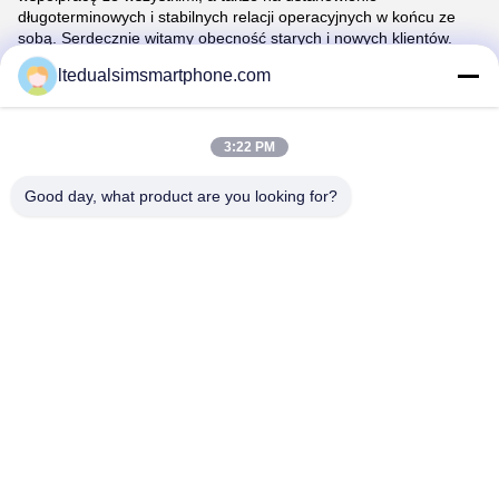
długoterminowych i stabilnych relacji operacyjnych w końcu ze
sobą.
Serdecznie witamy obecność starych i nowych klientów.
ltedualsimsmartphone.com
3:22 PM
Good day, what product are you looking for?
China Android Phone Online Marketplace
JLS1698@163.COM
0086-10-36754138
7th Floor, A Building, No.1 Community Industrial Park,
No.28th Long tang Road, Tangge Village , Shijing Town,
Baiyun District, Guangzhou City, Guangdong Province,
China