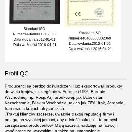
Standard:ISO
Standard:ISO
Numer:440400000302368
Numer:440400000302369
Data wydania:2012-01-01
Data wydania:2012-01-01
Data ważności:2016-04-21
Data ważności:2016-04-21
Profil QC
Producenci są bardzo doświadczeni i już eksportowali produkty
do wielu krajów, szczególnie w
Europie i USA,
Europie
Wschodniej, np. Rosji, Azji Środkowej, jak Uzbekistan,
Kazachstanie, Bliskim Wschodzie, takich jak ZEA, Irak, Jordania,
Iran i wielu krajach afrykańskich.
„Traktuj klientów szczerze, uważnie traktuj reputację firmy i
polegaj na wysokiej jakości, aby odnieść sukces” - to pomysł
zarządzania producentów.
Mają szczerą nadzieję na rozwój i
współpracę ze wszystkimi, a także na ustanowienie