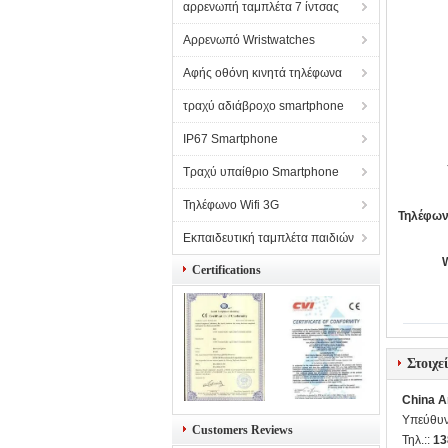
αρρενωπή ταμπλέτα 7 ίντσας
Αρρενωπό Wristwatches
Αφής οθόνη κινητά τηλέφωνα
τραχύ αδιάβροχο smartphone
IP67 Smartphone
Τραχύ υπαίθριο Smartphone
Τηλέφωνο Wifi 3G
Τηλέφων
Εκπαιδευτική ταμπλέτα παιδιών
Certifications
Στοιχε
China A
Υπεύθυν
Customers Reviews
Τηλ.::
13