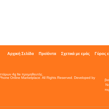
Αρχική Σελίδα
Προϊόντα
Σχετικά με εμάς
Γύρος 
ττάρων 4g lte
προμηθευτής.
Phone Online Marketplace. All Rights Reserved. Developed by
βι
No
πε