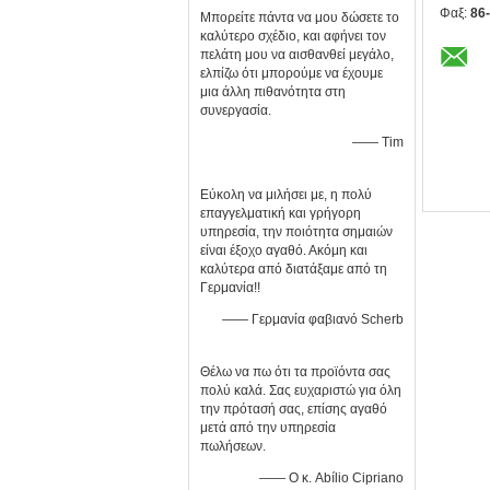
Φαξ:
86
Μπορείτε πάντα να μου δώσετε το
καλύτερο σχέδιο, και αφήνει τον
πελάτη μου να αισθανθεί μεγάλο,
ελπίζω ότι μπορούμε να έχουμε
μια άλλη πιθανότητα στη
συνεργασία.
—— Tim
Εύκολη να μιλήσει με, η πολύ
επαγγελματική και γρήγορη
υπηρεσία, την ποιότητα σημαιών
είναι έξοχο αγαθό. Ακόμη και
καλύτερα από διατάξαμε από τη
Γερμανία!!
—— Γερμανία φαβιανό Scherb
Θέλω να πω ότι τα προϊόντα σας
πολύ καλά. Σας ευχαριστώ για όλη
την πρότασή σας, επίσης αγαθό
μετά από την υπηρεσία
πωλήσεων.
—— Ο κ. Abílio Cipriano