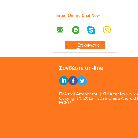
Είμαι Online Chat Now
Συνδέστε on-line
Πολιτική Απορρήτου
|
ΚΙΝΑ τηλέφωνα κυ
Copyright © 2015 - 2025 China Android 
ECER