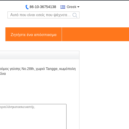
86-10-36754138
Greek
search
Ζητήστε ένα απόσπασμα
 δρόμος γεύσης No.28th, χωριό Tangge, κωμόπολη
Κίνα