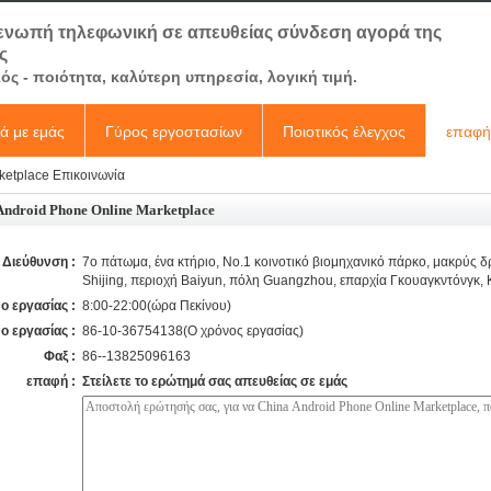
νωπή τηλεφωνική σε απευθείας σύνδεση αγορά της
ς
ός - ποιότητα, καλύτερη υπηρεσία, λογική τιμή.
κά με εμάς
Γύρος εργοστασίων
Ποιοτικός έλεγχος
επαφή
ketplace Επικοινωνία
Android Phone Online Marketplace
Διεύθυνση :
7ο πάτωμα, ένα κτήριο, No.1 κοινοτικό βιομηχανικό πάρκο, μακρύς
Shijing, περιοχή Baiyun, πόλη Guangzhou, επαρχία Γκουαγκντόνγκ, 
ο εργασίας :
8:00-22:00(ώρα Πεκίνου)
ο εργασίας :
86-10-36754138(Ο χρόνος εργασίας)
Φαξ :
86--13825096163
επαφή :
Στείλετε το ερώτημά σας απευθείας σε εμάς