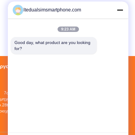
ltedualsimsmartphone.com
9:23 AM
Good day, what product are you looking 
for?
εργοστασίων
Επαφές
Sitemap
7ο πάτωμα, ένα κτήριο, No.1 κοινοτικό
ομηχανικό πάρκο, μακρύς δρόμος γεύσης
.28th, χωριό Tangge, κωμόπολη Shijing,
ριοχή Baiyun, πόλη Guangzhou, επαρχία
Γκουαγκντόνγκ, Κίνα
JLS1698@163.COM