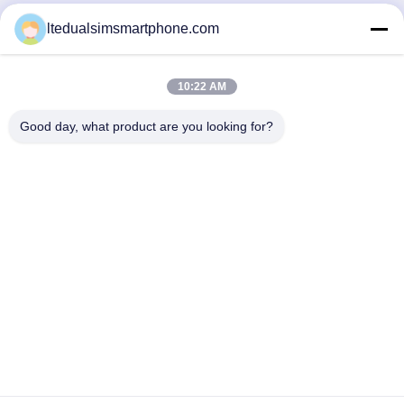
ltedualsimsmartphone.com
10:22 AM
Good day, what product are you looking for?
China Android Phone Online Marketplace
JLS1698@163.COM
0086-10-36754138
7. Boden, ein Gebäude, Industriepark der
Gemeinschaftsno.1, lange Straße Geruch No.28th, Tangge-
Dorf, Shijing-Stadt, Baiyun-Bezirk, Guangzhou-Stadt,
Provinz Guangdong, China
China Gute Qualität Smartphones 4G LTE Lieferant.