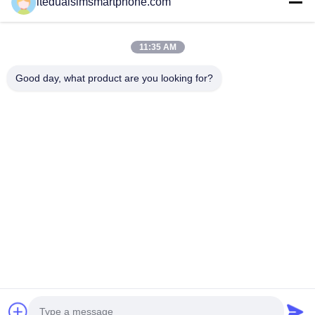
ltedualsimsmartphone.com
Camera van het
Aanrakingssche
11:35 AM
Good day, what product are you looking for?
China Android Phone Online Marketplace
JLS1698@163.COM
0086-10-36754138
de 7de Verdieping, een Gebouw, No.1 Communautair
Industrieterrein, No.28th snakt zweempjeweg, Tangge-Dorp,
Shijing-Stad, Baiyun-District, Guangzhou-Stad, de Provincie
van Guangdong, China
China Goede Kwaliteit 4G LTE Smartphones Auteursrecht ©
2015-2026 China Android Phone Online Marketplace Alle