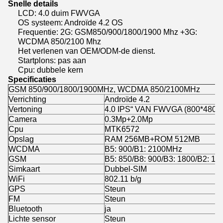
Snelle details
LCD: 4.0 duim FWVGA
OS systeem: Androïde 4.2 OS
Frequentie: 2G: GSM850/900/1800/1900 Mhz +3G:
WCDMA 850/2100 Mhz
Het verlenen van OEM/ODM-de dienst.
Startplons: pas aan
Cpu: dubbele kern
Specificaties
GSM 850/900/1800/1900MHz, WCDMA 850/2100MHz
Verrichting
Androïde 4.2
Vertoning
4.0 IPS“ VAN FWVGA (800*480)
Camera
0.3Mp+2.0Mp
Cpu
MTK6572
Opslag
RAM 256MB+ROM 512MB
WCDMA
B5: 900/B1: 2100MHz
GSM
B5: 850/B8: 900/B3: 1800/B2: 1
Simkaart
Dubbel-SIM
WiFi
802.11 b/g
GPS
Steun
FM
Steun
Bluetooth
ja
Lichte sensor
Steun