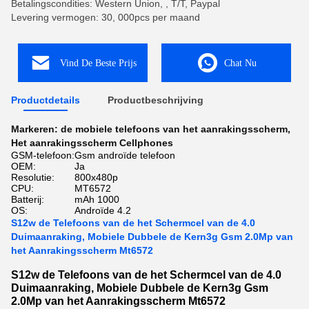
Betalingscondities: Western Union, , T/T, Paypal
Levering vermogen: 30, 000pcs per maand
Vind De Beste Prijs
Chat Nu
Productdetails
Productbeschrijving
Markeren:
de mobiele telefoons van het aanrakingsscherm
,
Het aanrakingsscherm Cellphones
GSM-telefoon:
Gsm androïde telefoon
OEM:
Ja
Resolutie:
800x480p
CPU:
MT6572
Batterij:
mAh 1000
OS:
Androïde 4.2
S12w de Telefoons van de het Schermcel van de 4.0
Duimaanraking, Mobiele Dubbele de Kern3g Gsm 2.0Mp van
het Aanrakingsscherm Mt6572
S12w de Telefoons van de het Schermcel van de 4.0
Duimaanraking, Mobiele Dubbele de Kern3g Gsm
2.0Mp van het Aanrakingsscherm Mt6572