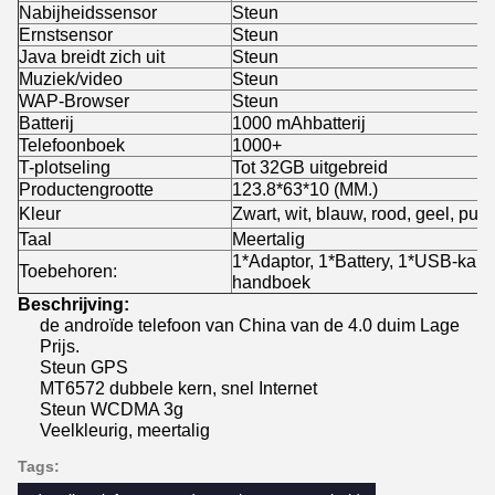
Nabijheidssensor
Steun
Ernstsensor
Steun
Java breidt zich uit
Steun
Muziek/video
Steun
WAP-Browser
Steun
Batterij
1000 mAhbatterij
Telefoonboek
1000+
T-plotseling
Tot 32GB uitgebreid
Productengrootte
123.8*63*10 (MM.)
Kleur
Zwart, wit, blauw, rood, geel, purp
Taal
Meertalig
1*Adaptor, 1*Battery, 1*USB-kabe
Toebehoren:
handboek
Beschrijving:
de androïde telefoon van China van de 4.0 duim Lage
Prijs.
Steun GPS
MT6572 dubbele kern, snel Internet
Steun WCDMA 3g
Veelkleurig, meertalig
Tags: