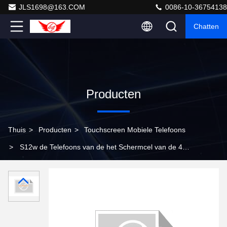
JLS1698@163.COM
0086-10-36754138
Chatten
Producten
Thuis
>
Producten
>
Touchscreen Mobiele Telefoons
>
S12w de Telefoons van de het Schermcel van de 4.0
Duimaanraking, Mobiele Dubbele de Kern3g Gsm 2.0Mp
van het Aanrakingsscherm Mt6572