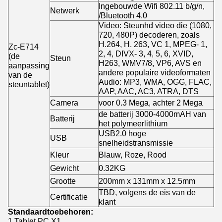
Ingebouwde Wifi 802.11 b/g/n,
Netwerk
/Bluetooth 4.0
Video: Steunhd video die (1080,
720, 480P) decoderen, zoals
H.264, H. 263, VC 1, MPEG- 1,
Zc-E714
2, 4, DIVX- 3, 4, 5, 6, XVID,
(de
Steun
H263, WMV7/8, VP6, AVS en
aanpassing
andere populaire videoformaten
van de
Audio: MP3, WMA, OGG, FLAC,
steuntablet)
AAP, AAC, AC3, ATRA, DTS
Camera
voor 0.3 Mega, achter 2 Mega
de batterij 3000-4000mAH van
Batterij
het polymeerlithium
USB2.0 hoge
USB
snelheidstransmissie
Kleur
Blauw, Roze, Rood
Gewicht
0.32KG
Grootte
200mm x 131mm x 12.5mm
TBD, volgens de eis van de
Certificatie
klant
Standaardtoebehoren:
1.Tablet PC X1