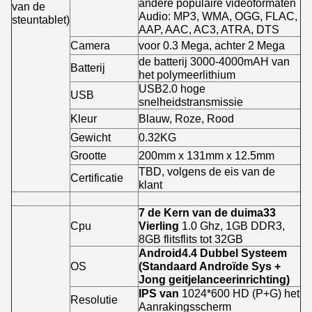
andere populaire videoformaten
van de
Audio: MP3, WMA, OGG, FLAC,
steuntablet)
AAP, AAC, AC3, ATRA, DTS
Camera
voor 0.3 Mega, achter 2 Mega
de batterij 3000-4000mAH van
Batterij
het polymeerlithium
USB2.0 hoge
USB
snelheidstransmissie
Kleur
Blauw, Roze, Rood
Gewicht
0.32KG
Grootte
200mm x 131mm x 12.5mm
TBD, volgens de eis van de
Certificatie
klant
7 de Kern van de duima33
Cpu
Vierling
1.0 Ghz, 1GB DDR3,
8GB flitsflits tot 32GB
Android4.4 Dubbel Systeem
OS
(Standaard Androïde Sys +
Jong geitjelanceerinrichting)
IPS van
1024*600 HD (P+G) het
Resolutie
Aanrakingsscherm