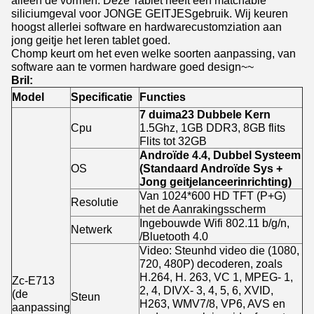
alleen de vormen. Deze Tablet heeft één matchable
siliciumgeval voor JONGE GEITJESgebruik. Wij keuren
hoogst allerlei software en hardwarecustomziation aan
jong geitje het leren tablet goed.
Chomp keurt om het even welke soorten aanpassing, van
software aan te vormen hardware goed design~~
Bril:
Model
Specificatie
Functies
7 duima23 Dubbele Kern
Cpu
1.5Ghz, 1GB DDR3, 8GB flits
Flits tot 32GB
Androïde 4.4, Dubbel Systeem
OS
(Standaard Androïde Sys +
Jong geitjelanceerinrichting)
Van 1024*600 HD TFT (P+G)
Resolutie
het de Aanrakingsscherm
Ingebouwde Wifi 802.11 b/g/n,
Netwerk
/Bluetooth 4.0
Video: Steunhd video die (1080,
720, 480P) decoderen, zoals
H.264, H. 263, VC 1, MPEG- 1,
Zc-E713
2, 4, DIVX- 3, 4, 5, 6, XVID,
(de
Steun
H263, WMV7/8, VP6, AVS en
aanpassing