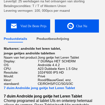
Levertijd: 25 werkdagen na het ontvangen van storting
Betalingscondities: T / T of Western Union
Levering vermogen: 100, 000pcs per maand
Vind De Beste Prijs
Chat Nu
Productdetails
Productbeschrijving
Markeren:
androïde het leren tablet
,
jonge geitjes androïde tabletten
Naam van het product:
Jong geitje het Leren Tablet
Display:
7 DUIMips HET SCHERM
OS:
Androïde 4.4.2
CPU:
A23 Dubbele Kern 1.5 Ghz
Resolutie:
1024*600 IPS HD
Mould:
Privé
kleur:
Rood/Blauw/Geel, enz.
standaard:
CE/ROHS/FCC/SGS/3C
7 duim Androïde jong geitje het Leren Tablet
7 duim Androïde jong geitje het Leren Tablet
Chomp programed al tablet UIs en ontwierp helemaal