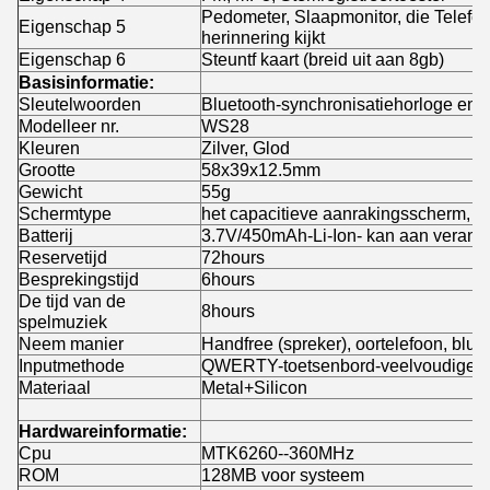
Pedometer, Slaapmonitor, die Telefoo
Eigenschap 5
herinnering kijkt
Eigenschap 6
Steuntf kaart (breid uit aan 8gb)
Basisinformatie:
Sleutelwoorden
Bluetooth-synchronisatiehorloge en 
Modelleer nr.
WS28
Kleuren
Zilver, Glod
Grootte
58x39x12.5mm
Gewicht
55g
Schermtype
het capacitieve aanrakingsscherm, re
Batterij
3.7V/450mAh-Li-Ion- kan aan verande
Reservetijd
72hours
Besprekingstijd
6hours
De tijd van de
8hours
spelmuziek
Neem manier
Handfree (spreker), oortelefoon, blue
Inputmethode
QWERTY-toetsenbord-veelvoudige ta
Materiaal
Metal+Silicon
Hardwareinformatie:
Cpu
MTK6260--360MHz
ROM
128MB voor systeem