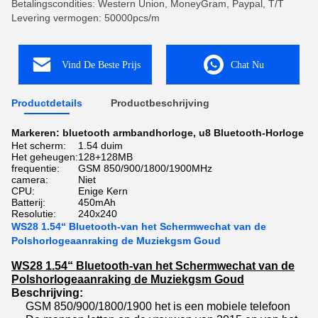
Betalingscondities: Western Union, MoneyGram, Paypal, T/T
Levering vermogen: 50000pcs/m
Vind De Beste Prijs
Chat Nu
Productdetails
Productbeschrijving
Markeren:
bluetooth armbandhorloge
,
u8 Bluetooth-Horloge
Het scherm:
1.54 duim
Het geheugen:
128+128MB
frequentie:
GSM 850/900/1800/1900MHz
camera:
Niet
CPU:
Enige Kern
Batterij:
450mAh
Resolutie:
240x240
WS28 1.54“ Bluetooth-van het Schermwechat van de
Polshorlogeaanraking de Muziekgsm Goud
WS28 1.54“ Bluetooth-van het Schermwechat van de
Polshorlogeaanraking de Muziekgsm Goud
Beschrijving:
GSM 850/900/1800/1900 het is een mobiele telefoon