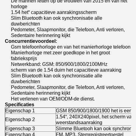
De mannen letten op de vrouwen van 2015 en van het
horloge
1.54 het“ capacitieve aanrakingsscherm
Slim Bluetooth kan ook synchronisatie alle
duwberichten
Pedometer, Slaapmonitor, die Telefoon, Anti verloren,
Sedentaire herinnering kijkt
Concurrentievoordeel:
Gsm telefoonhorloge en van het manierhorloge telefoon
Manierhorloge met zeer goedkope in het groot
fabrieksprijs
Netwerkband: GSM: 850/900/1800/2100MHz
scherm van de 1.54 duim het capacitieve aanraking
Slim Bluetooth kan ook synchronisatie alle
duwberichten
Pedometer, Slaapmonitor, die Telefoon, Anti verloren,
Sedentaire herinnering kijkt
Het verlenen van OEM/ODM-de dienst.
Specificaties
Eigenschap 1
GSM 850/900/1800/1900 het is een m
1.54“, 240X240pixel, het scherm van 
Eigenschap 2
weerstandsaanraking
Eigenschap 3
Slimme Bluetooh kan ook synchronisa
Eigenschap 4
FM, MP3, Stemregistreertoestel