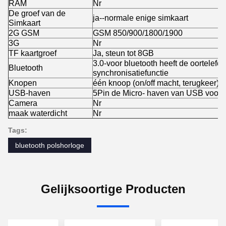
RAM
Nr
De groef van de
ja--normale enige simkaart
Simkaart
2G GSM
GSM 850/900/1800/1900
3G
Nr
TF kaartgroef
Ja, steun tot 8GB
3.0-voor bluetooth heeft de oortelefo
Bluetooth
synchronisatiefunctie
Knopen
één knoop (on/off macht, terugkeer)
USB-haven
5Pin de Micro- haven van USB voor oo
Camera
Nr
maak waterdicht
Nr
Tags:
bluetooth polshorloge
Gelijksoortige Producten