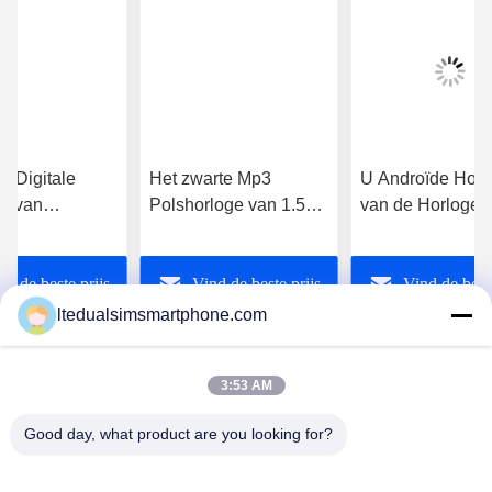
 Digitale
Het zwarte Mp3
U Androïde Horl
s van
Polshorloge van 1.54
van de Horloge h
sen, van het
Duimbluetooth voor
Blauwe Tand, U
 Zwarte 1.54
Iphone en Androïde
Bluetooth-Horlo
nd de beste prijs
Vind de beste prijs
Vind de beste
n Bluetooth
Telefoon
Pedormeter Mp4
hone Gsm van
ltedualsimsmartphone.com
ingsscherm
3:53 AM
Good day, what product are you looking for?
China Android Phone Online Marketplace
JLS1698@163.COM