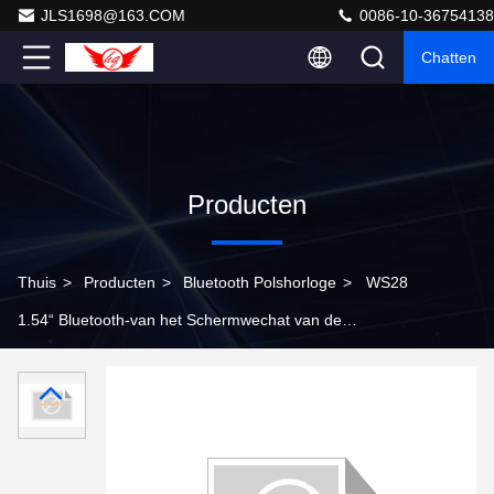
JLS1698@163.COM
0086-10-36754138
Chatten
Producten
Thuis
>
Producten
>
Bluetooth Polshorloge
>
WS28
1.54“ Bluetooth-van het Schermwechat van de
Polshorlogeaanraking de Muziekgsm Goud