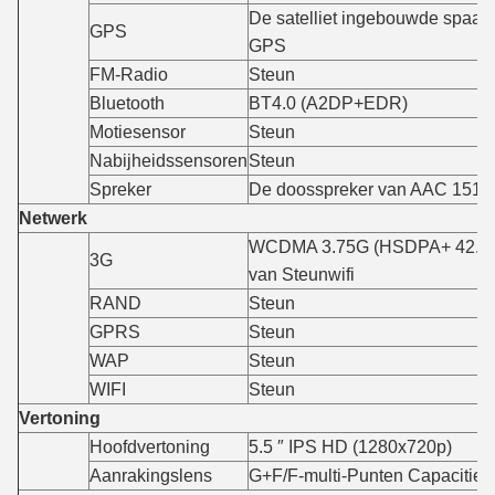
De satelliet ingebouwde spaand
GPS
GPS
FM-Radio
Steun
Bluetooth
BT4.0 (A2DP+EDR)
Motiesensor
Steun
Nabijheidssensoren
Steun
Spreker
De doosspreker van AAC 1511
Netwerk
WCDMA 3.75G (HSDPA+ 42.2M
3G
van Steunwifi
RAND
Steun
GPRS
Steun
WAP
Steun
WIFI
Steun
Vertoning
Hoofdvertoning
5.5 ″ IPS HD (1280x720p)
Aanrakingslens
G+F/F-multi-Punten Capacitiev