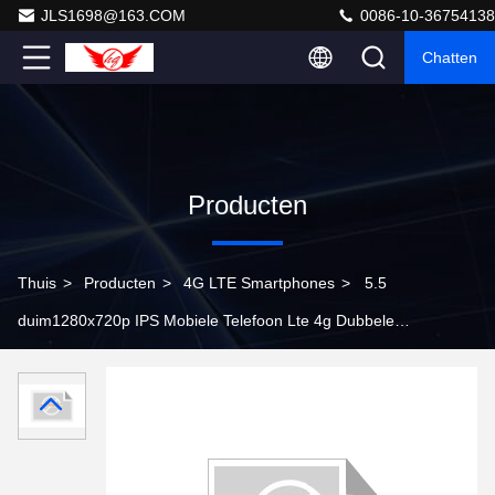
JLS1698@163.COM
0086-10-36754138
Chatten
Producten
Thuis
>
Producten
>
4G LTE Smartphones
>
5.5
duim1280x720p IPS Mobiele Telefoon Lte 4g Dubbele
Camera Voor8mp Achter13.0mp W3E