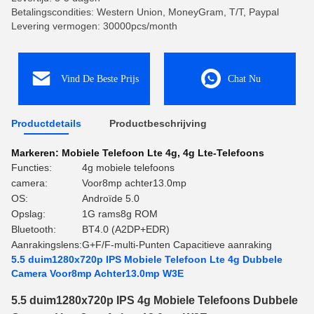
Betalingscondities: Western Union, MoneyGram, T/T, Paypal
Levering vermogen: 30000pcs/month
Vind De Beste Prijs
Chat Nu
Productdetails
Productbeschrijving
Markeren:
Mobiele Telefoon Lte 4g
,
4g Lte-Telefoons
Functies:
4g mobiele telefoons
camera:
Voor8mp achter13.0mp
OS:
Androïde 5.0
Opslag:
1G rams8g ROM
Bluetooth:
BT4.0 (A2DP+EDR)
Aanrakingslens:
G+F/F-multi-Punten Capacitieve aanraking
5.5 duim1280x720p IPS Mobiele Telefoon Lte 4g Dubbele
Camera Voor8mp Achter13.0mp W3E
5.5 duim1280x720p IPS 4g Mobiele Telefoons Dubbele