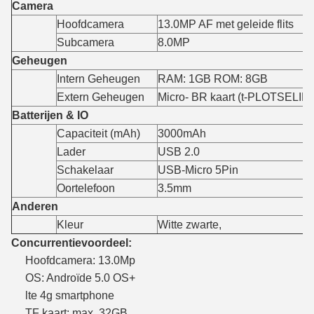
Camera
Hoofdcamera
13.0MP AF met geleide flits
Subcamera
8.0MP
Geheugen
Intern Geheugen
RAM: 1GB ROM: 8GB
Extern Geheugen
Micro- BR kaart (t-PLOTSELIN
Batterijen & IO
Capaciteit (mAh)
3000mAh
Lader
USB 2.0
Schakelaar
USB-Micro 5Pin
Oortelefoon
3.5mm
Anderen
Kleur
Witte zwarte,
Concurrentievoordeel:
Hoofdcamera: 13.0Mp
OS: Androïde 5.0 OS+
lte 4g smartphone
TF kaart: max. 32GB