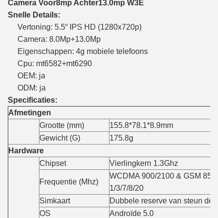
Camera Voor8mp Achter13.0mp W3E
Snelle Details:
Vertoning: 5.5“ IPS HD (1280x720p)
Camera: 8.0Mp+13.0Mp
Eigenschappen: 4g mobiele telefoons
Cpu: mt6582+mt6290
OEM: ja
ODM: ja
Specificaties:
Afmetingen
Grootte (mm)
155.8*78.1*8.9mm
Gewicht (G)
175.8g
Hardware
Chipset
Vierlingkern 1.3Ghz
WCDMA 900/2100 & GSM 850/
Frequentie (Mhz)
1/3/7/8/20
Simkaart
Dubbele reserve van steun de 
OS
Androïde 5.0