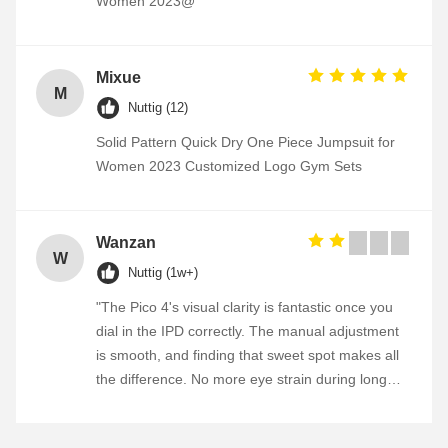
Women 2023@
Mixue
M
Nuttig (12)
Solid Pattern Quick Dry One Piece Jumpsuit for
Women 2023 Customized Logo Gym Sets
Wanzan
W
Nuttig (1w+)
"The Pico 4's visual clarity is fantastic once you
dial in the IPD correctly. The manual adjustment
is smooth, and finding that sweet spot makes all
the difference. No more eye strain during long
sessions. Highly recommend taking the time to
set it up properly!""The Pico 4's visual clarity is