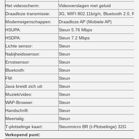
Het videoscherm:
Videoverslagen met geluid
Draadloze transmissie:
3G, WIFI 802.11b/g/n, Bluetooth 2.0, 
Modemeigenschappen:
Draadloze AP (Mobiele AP)
HSUPA:
Steun 5.76 Mbps
HSDPA:
Steun 7.2 Mbps
Lichte sensor:
Steun
Nabijheidssensor:
Steun
Ernstsensor:
Steun
Bluetooth:
Steun
FM:
Steun
Java breidt zich uit:
Steun
Muziek/video:
Steun
WAP-Browser:
Steun
Handschrift:
Steun
Meertalig:
Steun
T-plotselinge kaart:
Steunmicro BR (t-Plotselinge) 32G
Verkopend punt: