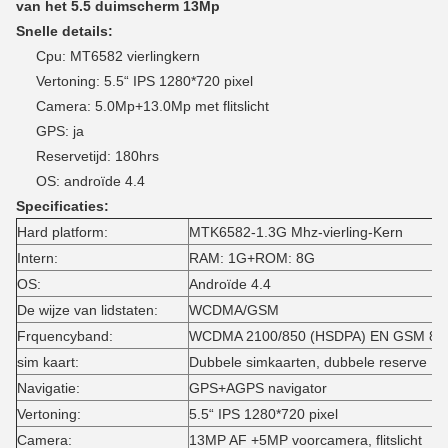
van het 5.5 duimscherm 13Mp
Snelle details:
Cpu: MT6582 vierlingkern
Vertoning: 5.5“ IPS 1280*720 pixel
Camera: 5.0Mp+13.0Mp met flitslicht
GPS: ja
Reservetijd: 180hrs
OS: androïde 4.4
Specificaties:
Hard platform:
MTK6582-1.3G Mhz-vierling-Kern
Intern:
RAM: 1G+ROM: 8G
OS:
Androïde 4.4
De wijze van lidstaten:
WCDMA/GSM
Frquencyband:
WCDMA 2100/850 (HSDPA) EN GSM 850
sim kaart:
Dubbele simkaarten, dubbele reserve
Navigatie:
GPS+AGPS navigator
Vertoning:
5.5“ IPS 1280*720 pixel
Camera:
13MP AF +5MP voorcamera, flitslicht