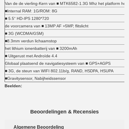
Van de de vierling-Kern van ■ MTK6582-1.3G Mhz het platform hog
■Internal RAM: 1G/ROM: 8G
■ 5.5“ HD-IPS 1280*720
de voorcamera van ■ 13MP AF +5MP, flitslicht
■ 3G (WCDMA/GSM)
■8.3mm verdun lichaamstop
het lithium ionenbatterij van ■ 3200mAh
■ Uitgerust met Androïde 4.4
Globaal plaatsend de navigatiesysteem van ■ GPS+AGPS
■ 3G, de steun van WIFI 802.11b/g, RAND, HSDPA, HSUPA
■Gravitysensor, Nabijheidssensor
Beelden:
Beoordelingen & Recensies
Algemene Beoordeling