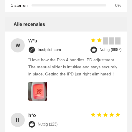
1 sterren
0%
Alle recensies
W*s
W
trustpilot.com
Nuttig (8987)
"I love how the Pico 4 handles IPD adjustment.
The manual slider is intuitive and stays securely
in place. Getting the IPD just right eliminated！
h*o
H
Nuttig (123)