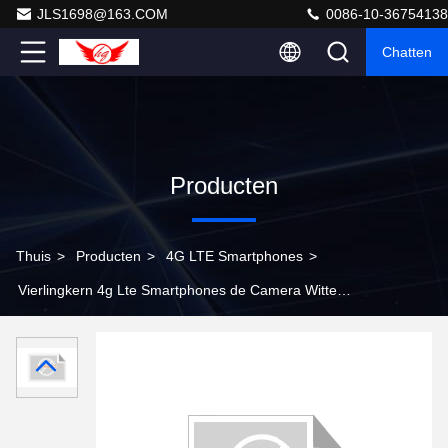
JLS1698@163.COM
0086-10-36754138
Chatten
Producten
Thuis
>
Producten
>
4G LTE Smartphones
>
Vierlingkern 4g Lte Smartphones de Camera Witte
WKV700 van het 5.5 duimscherm 13Mp