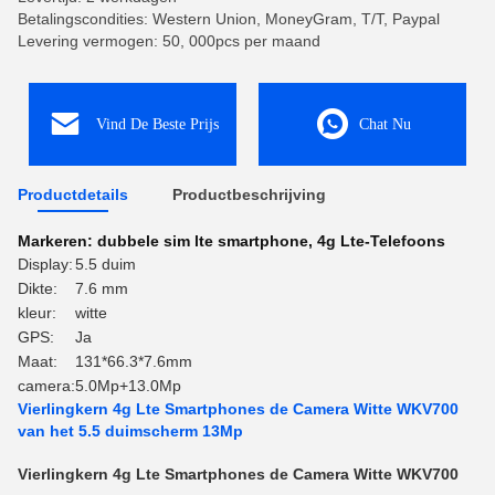
Betalingscondities: Western Union, MoneyGram, T/T, Paypal
Levering vermogen: 50, 000pcs per maand
Vind De Beste Prijs
Chat Nu
Productdetails
Productbeschrijving
Markeren:
dubbele sim lte smartphone
,
4g Lte-Telefoons
Display:
5.5 duim
Dikte:
7.6 mm
kleur:
witte
GPS:
Ja
Maat:
131*66.3*7.6mm
camera:
5.0Mp+13.0Mp
Vierlingkern 4g Lte Smartphones de Camera Witte WKV700
van het 5.5 duimscherm 13Mp
Vierlingkern 4g Lte Smartphones de Camera Witte WKV700