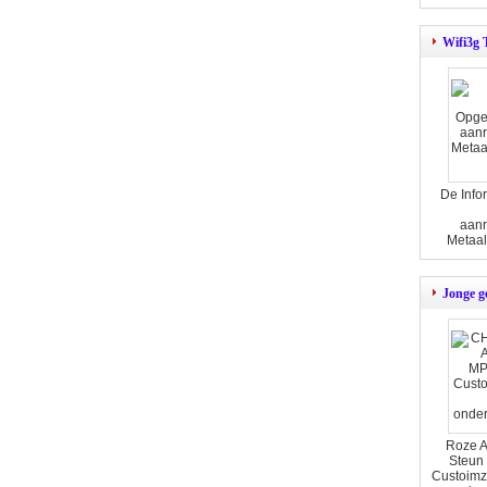
Wifi3g 
De Info
aanr
Metaal
Jonge g
Roze A
Steun
Custoimz