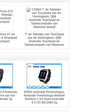
chors-A7 de
7“ de Tabletpc van Touchpad
4.4 Smartpad
van de Vierlingkern, Q88
uchpad
Androïde Touchpad de
Tabletcomputer van Allwinner
2.0 Androïde
WS83 androïde Polshorloges,
rm van het
Androïde Polshorloge Mobiele
roïde 3g
Telefoon 1.54 Duim Androïde
4.4 OS WCDMA 3g