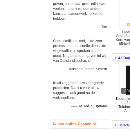
geven, en het laat groot mijn klant
voelen, hoop ik wij een andere
kans aan samenwerking kunnen
hebben.
—— Tim
Ineen
Androïde
Kern va
Gemakkelijk om met, is de zeer
854x48
professionele en snelle dienst, de
vlagkwaliteit te spreken super
goed. Nog beter dan gaven tot wij
4.5 Dui
van Duitsland opdracht!!
—— Duitsland Fabian-Scherb
Ik wil zeggen dat uw zeer goede
producten. Dank u voor al uw
suggestie, ook goed na de
verkoopdienst.
Kleurrij
de 2.
—— M. Abílio Cipriano
Telefoo
Aa
Ik ben online Chatten Nu
10 inch