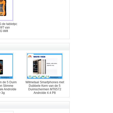
G de tabletpc
9T van
G Wifi
n de 5 Duim
Witmetaal Smartphones met
on Slimme
Dubbele Kern van de 5
ale Androïde
Duimschermen MT6572
 3g
Androïde 4.4 P8