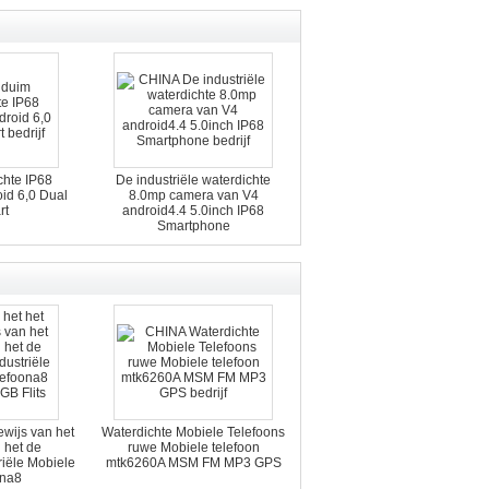
chte IP68
De industriële waterdichte
id 6,0 Dual
8.0mp camera van V4
rt
android4.4 5.0inch IP68
Smartphone
ewijs van het
Waterdichte Mobiele Telefoons
 het de
ruwe Mobiele telefoon
riële Mobiele
mtk6260A MSM FM MP3 GPS
ona8