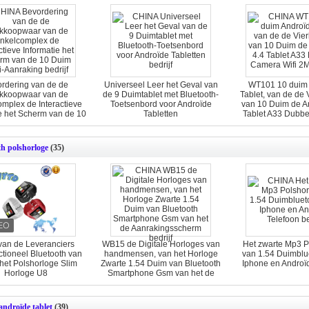
rdering van de de
Universeel Leer het Geval van
WT101 10 duim 
kkoopwaar van de
de 9 Duimtablet met Bluetooth-
Tablet, van de de 
omplex de Interactieve
Toetsenbord voor Androïde
van 10 Duim de A
ie het Scherm van de 10
Tabletten
Tablet A33 Dubb
m multi-Aanraking
Wifi 2M
th polshorloge
(35)
van de Leveranciers
WB15 de Digitale Horloges van
Het zwarte Mp3 P
ctioneel Bluetooth van
handmensen, van het Horloge
van 1.54 Duimblu
het Polshorloge Slim
Zwarte 1.54 Duim van Bluetooth
Iphone en Androï
Horloge U8
Smartphone Gsm van het de
Aanrakingsscherm
androïde tablet
(39)