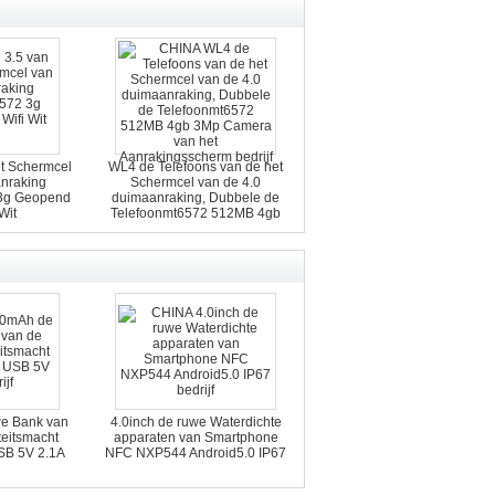
t Schermcel
WL4 de Telefoons van de het
nraking
Schermcel van de 4.0
 3g Geopend
duimaanraking, Dubbele de
Wit
Telefoonmt6572 512MB 4gb
3Mp Camera van het
Aanrakingsscherm
e Bank van
4.0inch de ruwe Waterdichte
eitsmacht
apparaten van Smartphone
SB 5V 2.1A
NFC NXP544 Android5.0 IP67