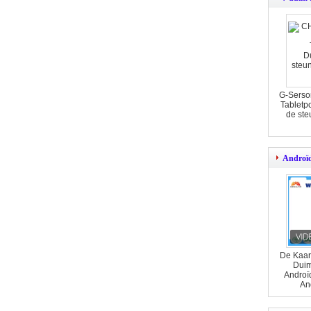
G-Serso
Tabletp
de ste
Androïd
De Kaar
Duim
Androï
An