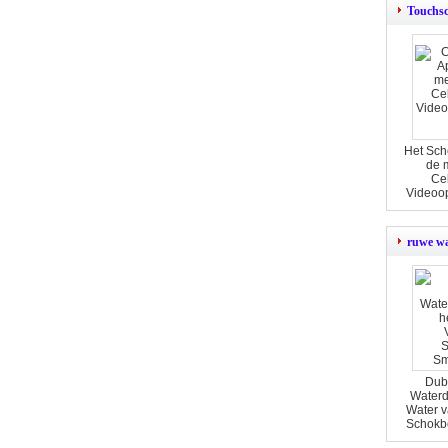
Touchsc
Het Sch
de 
Cel
Videoo
ruwe wa
Dub
Waterd
Water v
Schokb