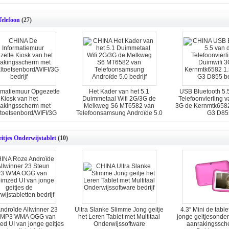
DDR512MB+4G
Telefoon
(27)
rmatiemuur Opgezette
Het Kader van het 5.1
USB Bluetooth 5.
Kiosk van het
Duimmetaal Wifi 2G/3G de
Telefoonvierling 
akingsscherm met
Melkweg S6 MT6582 van
3G de Kernmtk658
toetsenbord/WIFI/3G
Telefoonsamsung Androïde 5.0
G3 D85
eitjes Onderwijstablet
(10)
ndroïde Allwinner 23
Ultra Slanke Slimme Jong geitje
4.3“ Mini de table
 MP3 WMA OGG van
het Leren Tablet met Multitaal
jonge geitjesonder
ed UI van jonge geitjes
Onderwijssoftware
aanrakingssche