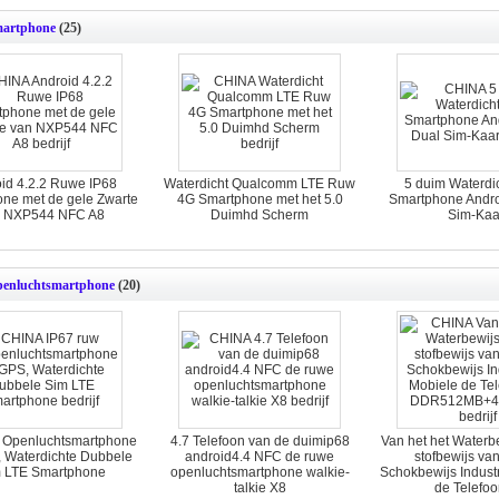
martphone
(25)
id 4.2.2 Ruwe IP68
Waterdicht Qualcomm LTE Ruw
5 duim Waterdi
ne met de gele Zwarte
4G Smartphone met het 5.0
Smartphone Andro
n NXP544 NFC A8
Duimhd Scherm
Sim-Kaa
enluchtsmartphone
(20)
w Openluchtsmartphone
4.7 Telefoon van de duimip68
Van het het Waterb
 Waterdichte Dubbele
android4.4 NFC de ruwe
stofbewijs van
 LTE Smartphone
openluchtsmartphone walkie-
Schokbewijs Indust
talkie X8
de Telefo