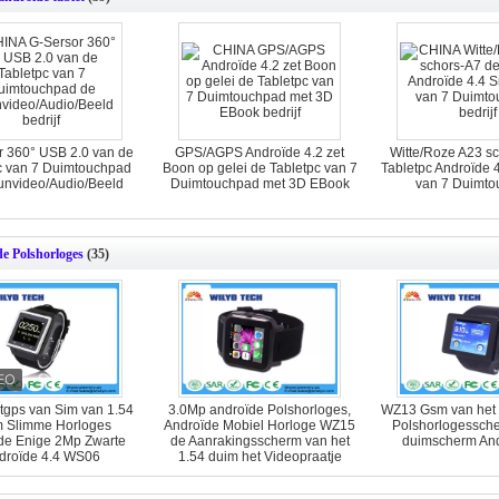
r 360° USB 2.0 van de
GPS/AGPS Androïde 4.2 zet
Witte/Roze A23 s
c van 7 Duimtouchpad
Boon op gelei de Tabletpc van 7
Tabletpc Androïde 
unvideo/Audio/Beeld
Duimtouchpad met 3D EBook
van 7 Duimto
e Polshorloges
(35)
tgps van Sim van 1.54
3.0Mp androïde Polshorloges,
WZ13 Gsm van het 
 Slimme Horloges
Androïde Mobiel Horloge WZ15
Polshorlogessche
de Enige 2Mp Zwarte
de Aanrakingsscherm van het
duimscherm And
droïde 4.4 WS06
1.54 duim het Videopraatje