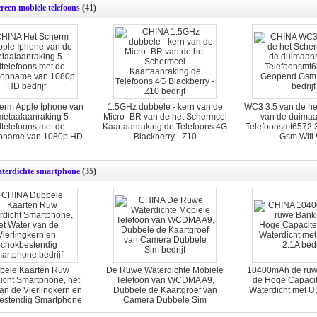
reen mobiele telefoons
(41)
erm Apple Iphone van
1.5GHz dubbele - kern van de
WC3 3.5 van de he
metaalaanraking 5
Micro- BR van de het Schermcel
van de duimaa
telefoons met de
Kaartaanraking de Telefoons 4G
Telefoonsmt6572
pname van 1080p HD
Blackberry - Z10
Gsm Wifi 
terdichte smartphone
(35)
bele Kaarten Ruw
De Ruwe Waterdichte Mobiele
10400mAh de ruw
icht Smartphone, het
Telefoon van WCDMA A9,
de Hoge Capacit
an de Vierlingkern en
Dubbele de Kaartgroef van
Waterdicht met U
estendig Smartphone
Camera Dubbele Sim