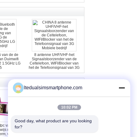
B Flits
5 van de de
8 antenne UHF/VHF-het
van Duimwifi
Signaalstoorzender van de
2 1.5GHz LG
Celtelefoon, WIFI/Blocker van
5
het de Telefoonsignaal van 3G
Mobiele
ltedualsimsmartphone.com
10:02 PM
Good day, what product are you looking 
tpc van het
Roze Blauwgroene PC van de
for?
wijs met het
JONGE GEITJES3g Tablet
rm, wifi,
waterdicht voor student