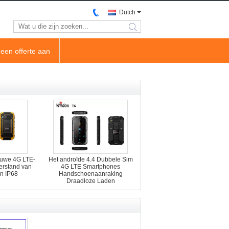
Dutch
search
een offerte aan
Ruwe 4G LTE-
Het androïde 4.4 Dubbele Sim
erstand van
4G LTE Smartphones
on IP68
Handschoenaanraking
Draadloze Laden