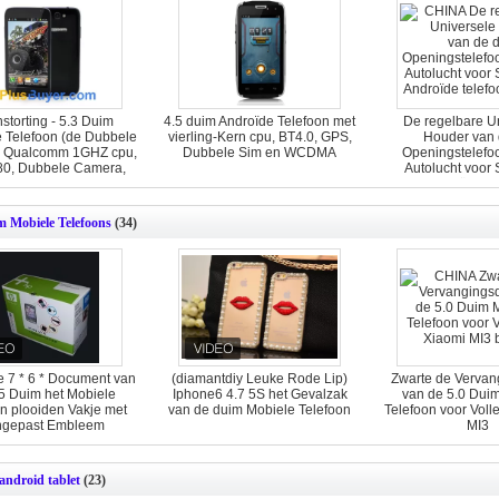
storting - 5.3 Duim
4.5 duim Androïde Telefoon met
De regelbare U
 Telefoon (de Dubbele
vierling-Kern cpu, BT4.0, GPS,
Houder van 
n Qualcomm 1GHZ cpu,
Dubbele Sim en WCDMA
Openingstelefo
0, Dubbele Camera,
Autolucht voor
4GB)
Androïde te
m Mobiele Telefoons
(34)
ke 7 * 6 * Document van
(diamantdiy Leuke Rode Lip)
Zwarte de Vervan
5 Duim het Mobiele
Iphone6 4.7 5S het Gevalzak
van de 5.0 Dui
n plooiden Vakje met
van de duim Mobiele Telefoon
Telefoon voor Voll
ngepast Embleem
MI3
 android tablet
(23)