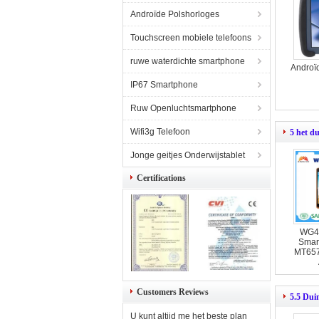
Androïde Polshorloges
Touchscreen mobiele telefoons
ruwe waterdichte smartphone
Androïd
IP67 Smartphone
Ruw Openluchtsmartphone
Wifi3g Telefoon
5 het d
Jonge geitjes Onderwijstablet
Certifications
WG4 
Smar
MT657
Customers Reviews
5.5 Dui
U kunt altijd me het beste plan