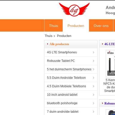
Andr
Hoog 
Thuis
Producten
Over ons
Thuis
Producten
Alle producten
4G LTE
4G LTE Smartphones
Robuuste Tablet PC
5 het duimscherm Smartphones
5.5 Duim Androïde Telefoon
5 Kern
NFC5-Ke
4.5 Duim Mobiele Telefoons
de du
Smartph
Dui
10 inch android tablet
Sma
bluetooth polshorloge
Robuust
7 duim androïde tablet