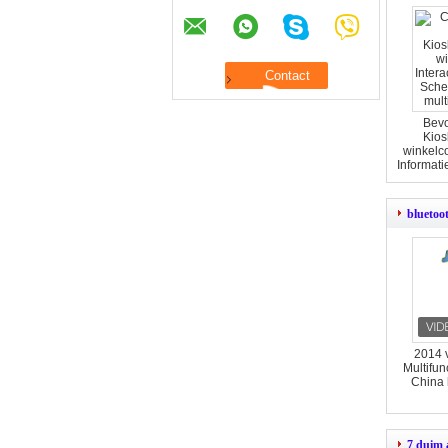
Bevo
Kios
winkelc
Informat
Dui
bluetoo
2014 
Multifun
China 
7 duim 