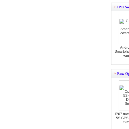
IP67 S
Andro
Smartpho
va
Ruw Op
IP67 ru
5S GPS,
Sim