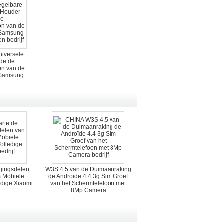
niversele
de de
on van de
 Samsung
lefoon
gingsdelen
W3S 4.5 van de Duimaanraking
m Mobiele
de Androïde 4.4 3g Sim Groef
edige Xiaomi
van het Schermtelefoon met
8Mp Camera