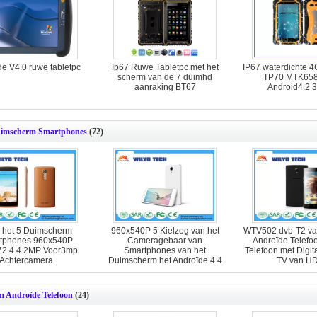
e V4.0 ruwe tabletpc
Ip67 Ruwe Tabletpc met het
IP67 waterdichte 4
scherm van de 7 duimhd
TP70 MTK658
aanraking BT67
Android4.2 3
uimscherm Smartphones
(72)
het 5 Duimscherm
960x540P 5 Kielzog van het
WTV502 dvb-T2 va
tphones 960x540P
Cameragebaar van
Androïde Telefo
2 4.4 2MP Voor3mp
Smartphones van het
Telefoon met Digit
Achtercamera
Duimscherm het Androïde 4.4
TV van HD
Dubbele 2MP
m Androïde Telefoon
(24)