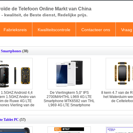
oïde de Telefoon Online Markt van China
- kwaliteit, de Beste dienst, Redelijke prijs.
Fabrieksreis
Kwaliteitscontrole
Contacteer ons
Vraag 
 Smartphones
(38)
 1.5GHZ Android 4,4
De Vierlingkern 5,0“ IPS
8 kern 4.7 van de 
rn 1.5GHZ Andro van
2700MAHTHL L969 4G LTE
het Waterduim we
im de Ruwe 4G LTE
Smartphone MTK6582 van THL
de Celtelefo
ones Vierling van de
L969 4G LTE Smartphone
m de Ruwe 4G LTE
MTK6582 van ROM 854*480
rtphones Vierling
van 1GB RAM+8GB
e Tablet PC
(57)