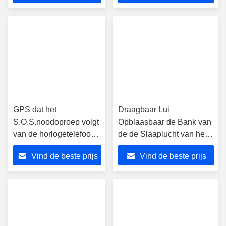
Samsung n8000
Geheugen 2.0Mp
GPS dat het
Draagbaar Lui
S.O.S.noodoproep volgt
Opblaasbaar de Bank van
van de horlogetelefoon
de de Slaaplucht van het
slim horloge voor ouders
Laagstrand Openlucht het
Vind de beste prijs
Vind de beste prijs
Kamperen Luchtbed