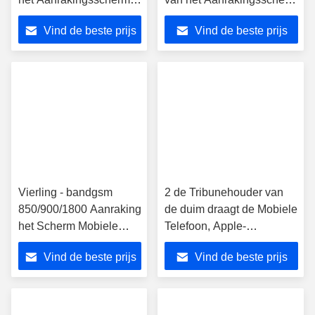
telefoneert
met 1.2 Megapixels
Vind de beste prijs
Vind de beste prijs
Geopend/Apple Iphone
Camera
5c
Vierling - bandgsm
2 de Tribunehouder van
850/900/1800 Aanraking
de duim draagt de Mobiele
het Scherm Mobiele
Telefoon, Apple-
Telefoon Apple Iphone
iPhonepopobe Vinyl
Vind de beste prijs
Vind de beste prijs
5s
Houder