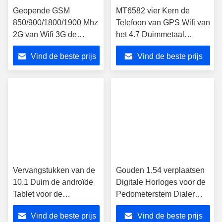
Geopende GSM
MT6582 vier Kern de
850/900/1800/1900 Mhz
Telefoon van GPS Wifi van
2G van Wifi 3G de
het 4.7 Duimmetaal
Telefoonapple Iphone 5s
3G/Smartphone Apple
Vind de beste prijs
Vind de beste prijs
4 Duim
Iphone 6
Vervangstukken van de
Gouden 1.54 verplaatsen
10.1 Duim de androïde
Digitale Horloges voor de
Tablet voor de
Pedometerstem Dialer
becijferaar van het de
centimeter voor centimeter
Vind de beste prijs
Vind de beste prijs
aanrakingsscherm van
van het Mensen8gb