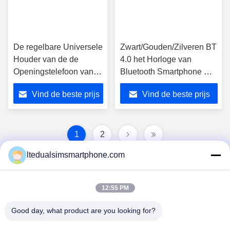
De regelbare Universele
Zwart/Gouden/Zilveren BT
Houder van de de
4.0 het Horloge van
Openingstelefoon van
Bluetooth Smartphone met
de Autolucht voor
200mAh-de Batterij van
Vind de beste prijs
Vind de beste prijs
Samsung Androïde
het Lithiumpolymeer
telefoon
1
2
ltedualsimsmartphone.com
12:55 PM
Good day, what product are you looking for?
China Android Phone Online Marketplace