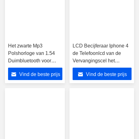
Het zwarte Mp3
LCD Becijferaar Iphone 4
Polshorloge van 1.54
de Telefoonlcd van de
Duimbluetooth voor
Vervangingscel het
Iphone en Androïde
Scherm, Smartphone
Vind de beste prijs
Vind de beste prijs
Telefoon
LCDs met Kader