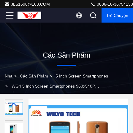
JLS1698@163.COM
0086-10-36754138
Trò Chuyện
Các Sản Phẩm
Nhà
>
Các Sản Phẩm
>
5 Inch Screen Smartphones
>
WG4 5 Inch Screen Smartphones 960x540P
MT6572 4.4 2MP Front 3MP Back Camera