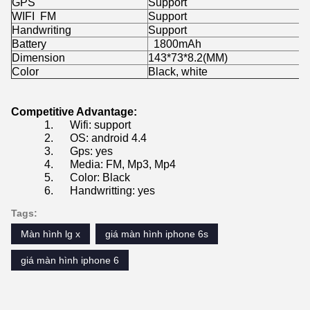
GPS
Support
WIFI FM
Support
Handwriting
Support
Battery
1800mAh
Dimension
143*73*8.2(MM)
Color
Black, white
Competitive Advantage:
1. Wifi: support
2. OS: android 4.4
3. Gps: yes
4. Media: FM, Mp3, Mp4
5. Color: Black
6. Handwritting: yes
Tags:
Màn hình lg x
giá màn hình iphone 6s
giá màn hình iphone 6