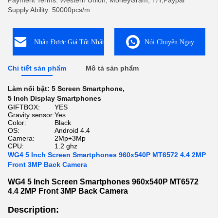
Payment Terms: Western Union, MoneyGram, T/T,Paypal
Supply Ability: 50000pcs/m
Nhận Được Giá Tốt Nhất
Nói Chuyện Ngay
Chi tiết sản phẩm
Mô tả sản phẩm
Làm nổi bật:
5 Screen Smartphone
,
5 Inch Display Smartphones
GIFTBOX:
YES
Gravity sensor:
Yes
Color:
Black
OS:
Android 4.4
Camera:
2Mp+3Mp
CPU:
1.2 ghz
WG4 5 Inch Screen Smartphones 960x540P MT6572 4.4 2MP
Front 3MP Back Camera
WG4 5 Inch Screen Smartphones 960x540P MT6572
4.4 2MP Front 3MP Back Camera
Description: