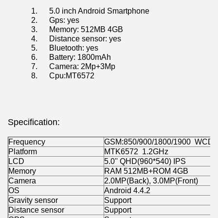
1. 5.0 inch Android Smartphone
2. Gps: yes
3. Memory: 512MB 4GB
4. Distance sensor: yes
5. Bluetooth: yes
6. Battery: 1800mAh
7. Camera: 2Mp+3Mp
8. Cpu:MT6572
Specification:
Frequency
GSM:850/900/1800/1900 WCDMA:
Platform
MTK6572 1.2GHz
LCD
5.0'' QHD(960*540) IPS
Memory
RAM 512MB+ROM 4GB
Camera
2.0MP(Back), 3.0MP(Front)
OS
Android 4.4.2
Gravity sensor
Support
Distance sensor
Support