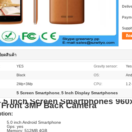
Deliv
Payme
Supply
ติด
ียดสินค้า
:
YES
Gravity sensor:
Yes
Black
OS:
And
2Mp+3Mp
CPU:
1.2
5 Screen Smartphone
5 Inch Display Smartphones
,
5 Inch Screen Smartphones 960
 Front 3MP Back Camera
ption:
. 5.0 inch Android Smartphone
. Gps: yes
. Memory: 512MB 4GB