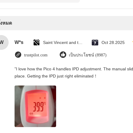
ทั้งหมด
W
W*s
Saint Vincent and the Grenadines
Oct 28.2025
trustpilot.com
เป็นประโยชน์ (8987)
"I love how the Pico 4 handles IPD adjustment. The manual slider
place. Getting the IPD just right eliminated！