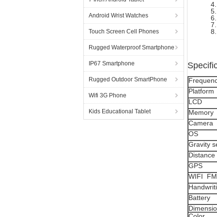
4
5
Android Wrist Watches
6
7
8
Touch Screen Cell Phones
Rugged Waterproof Smartphone
IP67 Smartphone
Specifi
Rugged Outdoor SmartPhone
Frequen
Platform
Wifi 3G Phone
LCD
Kids Educational Tablet
Memory
Camera
OS
Gravity 
Distance
GPS
WIFI FM
Handwrit
Battery
Dimensi
Color