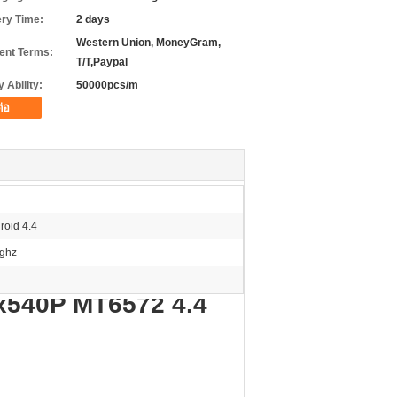
ery Time:
2 days
Western Union, MoneyGram,
nt Terms:
T/T,Paypal
 Ability:
50000pcs/m
ต่อ
roid 4.4
 ghz
x540P MT6572 4.4