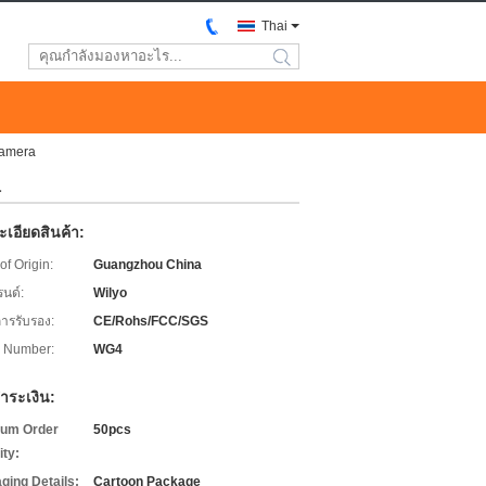
Thai
search
Camera
a
เอียดสินค้า:
of Origin:
Guangzhou China
รนด์:
Wilyo
การรับรอง:
CE/Rohs/FCC/SGS
 Number:
WG4
ำระเงิน:
um Order
50pcs
ity:
ging Details:
Cartoon Package