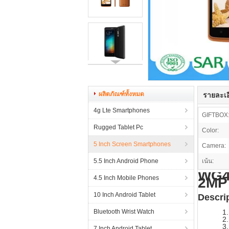
ผลิตภัณฑ์ทั้งหมด
รายละเอ
4g Lte Smartphones
GIFTBOX
Rugged Tablet Pc
Color:
5 Inch Screen Smartphones
Camera:
5.5 Inch Android Phone
เน้น:
WG4 
4.5 Inch Mobile Phones
2MP
10 Inch Android Tablet
Descri
Bluetooth Wrist Watch
1
2
3
7 Inch Android Tablet