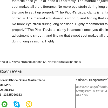
fantastic once you dial in the IPD correctly. The manual adjust
spot makes all the difference. No more eye strain during long
the time to set it up properly!""The Pico 4's visual clarity is fant
correctly. The manual adjustment is smooth, and finding that sw
No more eye strain during long sessions. Highly recommend taki
properly!""The Pico 4's visual clarity is fantastic once you dial 
adjustment is smooth, and finding that sweet spot makes all th
during long sessions. Highly r
,
,
าจอ lg x
ราคาจอแสดงผล iphone 6s
ราคาจอแสดงผล iphone 6
เอียดการติดต่อ
ส่งคำถามของคุณกับเร
ndroid Phone Online Marketplace
Mr. Mark
825096163
6--13825096163