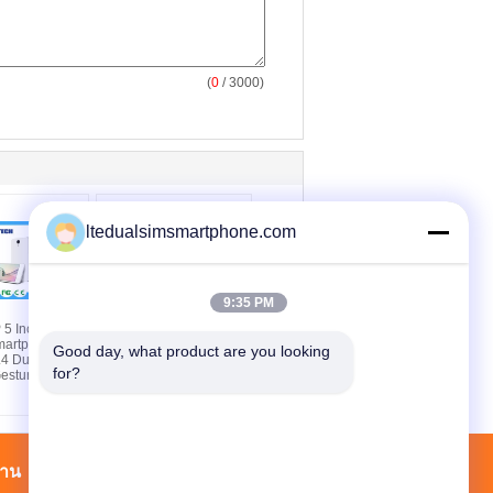
(
0
/ 3000)
ltedualsimsmartphone.com
9:35 PM
 5 Inch
WV1 5 Screen
martphones
Smartphone Android
Good day, what product are you looking 
.4 Dual 2MP
5.1 OS Mt6580 Quad
for?
esture Wake
Core 5MP 1700 Mah
Battery
งาน
รายชื่อผู้ติดต่อ
แผนผังเว็บไซต์