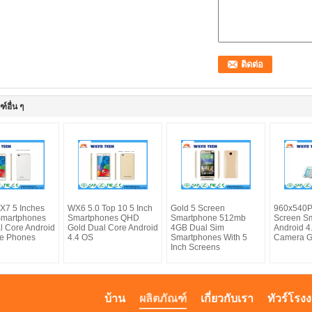
์อื่น ๆ
X7 5 Inches
WX6 5.0 Top 10 5 Inch
Gold 5 Screen
960x540P
Smartphones
Smartphones QHD
Smartphone 512mb
Screen S
l Core Android
Gold Dual Core Android
4GB Dual Sim
Android 4
le Phones
4.4 OS
Smartphones With 5
Camera G
Inch Screens
บ้าน
ผลิตภัณฑ์
เกี่ยวกับเรา
ทัวร์โรง