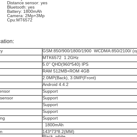
. Distance sensor: yes
. Bluetooth: yes
. Battery: 1800mAh
. Camera: 2Mp+3Mp
. Cpu:MT6572
cation:
cy
GSM:850/900/1800/1900 WCDMA:850/2100/ (op
MTK6572 1.2GHz
5.0'' QHD(960*540) IPS
RAM 512MB+ROM 4GB
2.0MP(Back), 3.0MP(Front)
Android 4.4.2
sensor
Support
 sensor
Support
Support
Support
ing
Support
1800mAh
on
143*73*8.2(MM)
Black, white