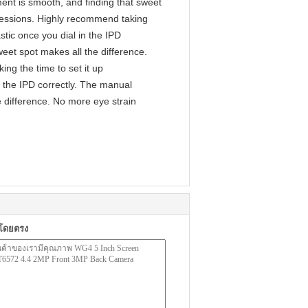
ment is smooth, and finding that sweet
 sessions. Highly recommend taking
astic once you dial in the IPD
eet spot makes all the difference.
ng the time to set it up
in the IPD correctly. The manual
e difference. No more eye strain
าโดยตรง