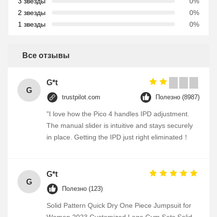
3 звезды
0%
2 звезды
0%
1 звезды
0%
Все отзывы
G*t
G
trustpilot.com
Полезно (8987)
"I love how the Pico 4 handles IPD adjustment.
The manual slider is intuitive and stays securely
in place. Getting the IPD just right eliminated！
G*t
G
Полезно (123)
Solid Pattern Quick Dry One Piece Jumpsuit for