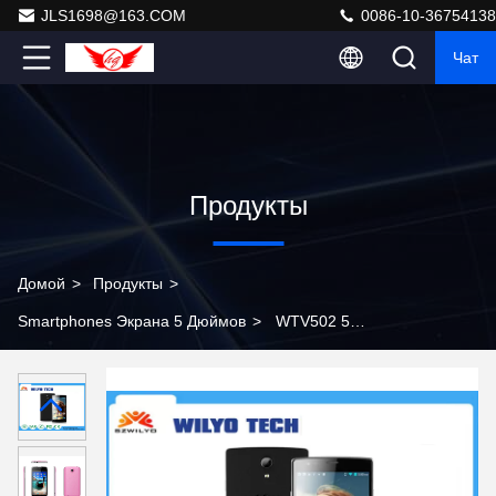
JLS1698@163.COM
0086-10-36754138
Чат
Продукты
Домой
>
Продукты
>
Smartphones Экрана 5 Дюймов
>
WTV502 5
телефон телефона Dvb-T2 андроида дюйма умный с
андроидом HD цифров TV 3g