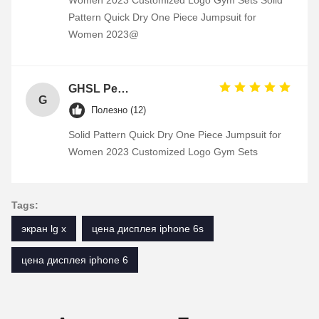
Women 2023 Customized Logo Gym Sets Solid
Pattern Quick Dry One Piece Jumpsuit for
Women 2023@
GHSL Personalized Heart Shaped Souvenir Metal Badge Custom Enamel Pin Combined transport
G
Полезно (12)
Solid Pattern Quick Dry One Piece Jumpsuit for
Women 2023 Customized Logo Gym Sets
Tags:
экран lg x
цена дисплея iphone 6s
цена дисплея iphone 6