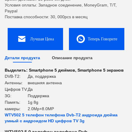
Условия оплаты: Западное соединение, MoneyGram, T/T,
Paypal
Поставка способности: 30, 000pcs в месяц
Лучшая Цена
Теперь Говорите
Детали продукта
Описание продукта
Выделить:
Smartphone 5 дюймов
,
Smartphone 5 экранов
DVB-T2:
Да, поддержка
Антенны:
внешняя антенна
Цифров TV:
Да
3G:
Поддержка
Память:
1g 8g
камеры:
2.0Mp+8.0MP
WTV502 5 телефон телефона Dvb-T2 андроида дюйма
умный с андроидом HD цифров TV 3g