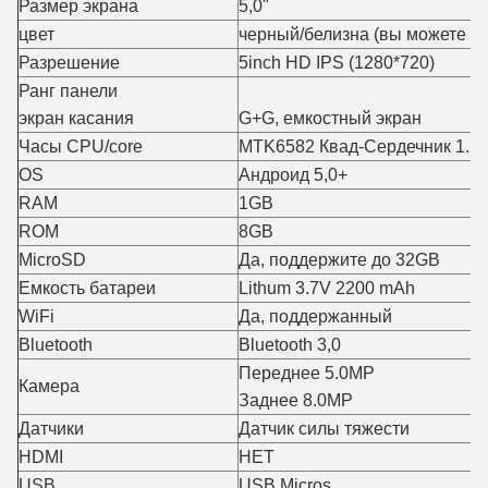
Размер экрана
5,0"
цвет
черный/белизна (вы можете вы
Разрешение
5inch HD IPS (1280*720)
Ранг панели
экран касания
G+G, емкостный экран
Часы CPU/core
MTK6582 Квад-Сердечник 1.5
OS
Андроид 5,0+
RAM
1GB
ROM
8GB
MicroSD
Да, поддержите до 32GB
Емкость батареи
Lithum 3.7V 2200 mAh
WiFi
Да, поддержанный
Bluetooth
Bluetooth 3,0
Переднее 5.0MP
Камера
Заднее 8.0MP
Датчики
Датчик силы тяжести
HDMI
НЕТ
USB
USB Micros