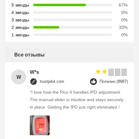
5 звезды
67%
4 звезды
0%
3 звезды
0%
2 звезды
33%
1 звезды
0%
Все отзывы
W*s
W
trustpilot.com
Полезно (8987)
"I love how the Pico 4 handles IPD adjustment.
The manual slider is intuitive and stays securely
in place. Getting the IPD just right eliminated！