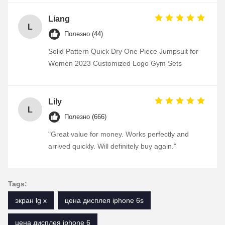
Liang
L
Полезно (44)
Solid Pattern Quick Dry One Piece Jumpsuit for
Women 2023 Customized Logo Gym Sets
Lily
L
Полезно (666)
"Great value for money. Works perfectly and
arrived quickly. Will definitely buy again."
Tags:
экран lg x
цена дисплея iphone 6s
цена дисплея iphone 6