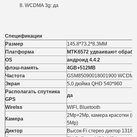
8. WCDMA 3g: да
Спецификации
Размер
145.8*73.2*8.3MM
Платформа
MTK6572 удваивают обработ
OS
андроид 4.4.2
флэш-память
4GB+512MB
Частота
GSM85090018001900 WCDMA 
Экран
5,0 дюйма QHD 540*960
Располагать спутника
да
GPS
Wirelss
WIFI, Bluetooth
2Mp+2Mp, камера красотки (п
Камера
5Mp)
Диктор
Высок-Fi стерео диктор 1318