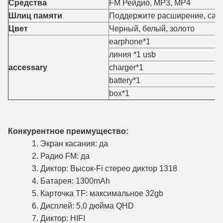
Средства
FM Рейдио, MP3, MP4
Шлиц памяти
Поддержите расширение, сам
Цвет
Черный, белый, золото
earphone*1
линия *1 usb
accessary
charger*1
battery*1
box*1
Конкурентное преимущество:
1. Экран касания: да
2. Радио FM: да
3. Диктор: Высок-Fi стерео диктор 1318
4. Батарея: 1300mAh
5. Карточка TF: максимальное 32gb
6. Дисплей: 5,0 дюйма QHD
7. Диктор: HIFI