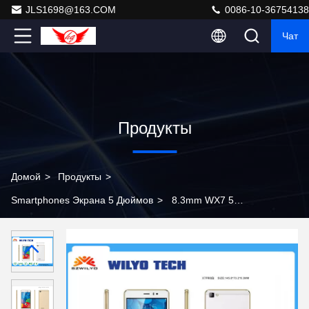
JLS1698@163.COM
0086-10-36754138
Чат
Продукты
Домой
>
Продукты
>
Smartphones Экрана 5 Дюймов
>
8.3mm WX7 5
дюймов мобильных телефонов андроида 4,4
сердечника Smartphones дисплея серых двойных