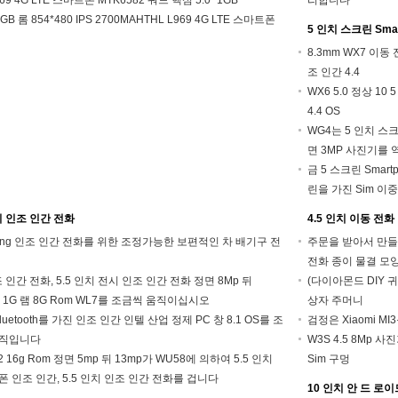
공목을 넣습니다
969 4G LTE 스마트폰 MTK6582 쿼드 핵심 5.0" 1GB
리합니다
GB 롬 854*480 IPS 2700MAHTHL L969 4G LTE 스마트폰
5 인치 스크린 Smar
82
8.3mm WX7 이동 
조 인간 4.4
WX6 5.0 정상 10
4.4 OS
WG4는 5 인치 스크린 
면 3MP 사진기를
금 5 스크린 Smartp
린을 가진 Sim 이
인치 인조 인간 전화
4.5 인치 이동 전화
ung 인조 인간 전화를 위한 조정가능한 보편적인 차 배기구 전
주문을 받아서 만들어진
전화 종이 물결 모
조 인간 전화, 5.5 인치 전시 인조 인간 전화 정면 8Mp 뒤
(다이아몬드 DIY 귀여
p 1G 램 8G Rom WL7를 조금씩 움직이십시오
상자 주머니
Bluetooth를 가진 인조 인간 인텔 산업 정제 PC 창 8.1 OS를 조
검정은 Xiaomi M
움직입니다
W3S 4.5 8Mp 
2 16g Rom 정면 5mp 뒤 13mp가 WU58에 의하여 5.5 인치
Sim 구멍
폰 인조 인간, 5.5 인치 인조 인간 전화를 겁니다
10 인치 안 드 로