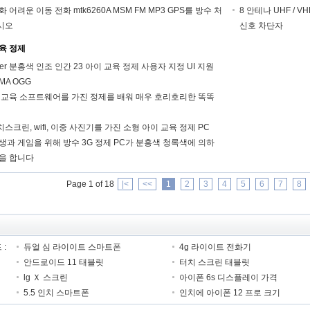
 어려운 이동 전화 mtk6260A MSM FM MP3 GPS를 방수 처
8 안테나 UHF / 
시오
신호 차단자
육 정제
nner 분홍색 인조 인간 23 아이 교육 정제 사용자 지정 UI 지원
MA OGG
 교육 소프트웨어를 가진 정제를 배워 매우 호리호리한 똑똑
터치스크린, wifi, 이중 사진기를 가진 소형 아이 교육 정제 PC
생과 게임을 위해 방수 3G 정제 PC가 분홍색 청록색에 의하
을 합니다
Page 1 of 18
|<
<<
1
2
3
4
5
6
7
8
 :
듀얼 심 라이이트 스마트폰
4g 라이이트 전화기
안드로이드 11 태블릿
터치 스크린 태블릿
lg Ｘ 스크린
아이폰 6s 디스플레이 가격
5.5 인치 스마트폰
인치에 아이폰 12 프로 크기