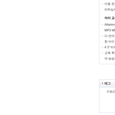
이동 전화
리하십
아이 교
Allwi
MP3 W
다 언어
한 아이
4.3" 
교육 학
여 농담
태그
키워드