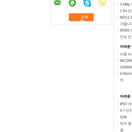
3.0M
1.54
WZ13
가립니
WS83
인조 인간
어려운 방
이중 카
WCDM
10400
4.0inc
치
어려운 옥
IP67 
4.7 인
전화
먼지 증
광