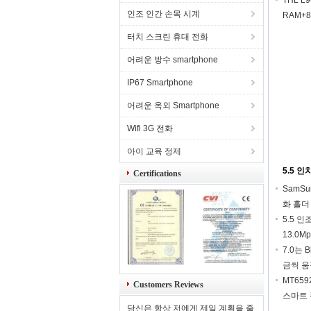
넣는 
THL L
인조 인간 손목 시계
RAM+8
MTK65
터치 스크린 휴대 전화
어려운 방수 smartphone
IP67 Smartphone
어려운 옥외 Smartphone
Wifi 3G 전화
아이 교육 정제
5.5 
Certifications
SamS
화 홀더
5.5 인
13.0M
7.0는 
금씩 
MT659
Customers Reviews
스마트 
당신은 항상 저에게 제일 계획을 줄