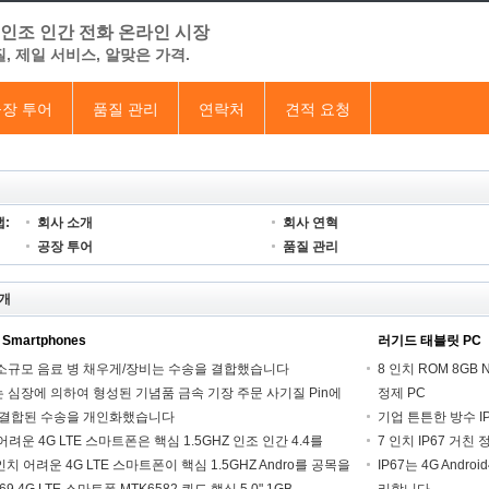
 인조 인간 전화 온라인 시장
, 제일 서비스, 알맞은 가격.
장 투어
품질 관리
연락처
견적 요청
:
회사 소개
회사 연혁
공장 투어
품질 관리
개
 Smartphones
러기드 태블릿 PC
 소규모 음료 병 채우게/장비는 수송을 결합했습니다
8 인치 ROM 8GB 
는 심장에 의하여 형성된 기념품 금속 기장 주문 사기질 Pin에
정제 PC
 결합된 수송을 개인화했습니다
기업 튼튼한 방수 IP
어려운 4G LTE 스마트폰은 핵심 1.5GHZ 인조 인간 4.4를
7 인치 IP67 거친 
인치 어려운 4G LTE 스마트폰이 핵심 1.5GHZ Andro를 공목을
IP67는 4G Androi