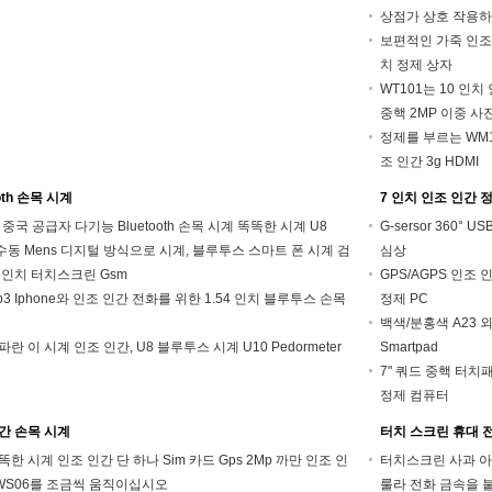
상점가 상호 작용하는
보편적인 가죽 인조 인
치 정제 상자
WT101는 10 인치 
중핵 2MP 이중 
정제를 부르는 WM110
조 인간 3g HDMI
ooth 손목 시계
7 인치 인조 인간 
 중국 공급자 다기능 Bluetooth 손목 시계 똑똑한 시계 U8
G-sersor 360°
 수동 Mens 디지털 방식으로 시계, 블루투스 스마트 폰 시계 검
심상
54 인치 터치스크린 Gsm
GPS/AGPS 인조 
p3 Iphone와 인조 인간 전화를 위한 1.54 인치 블루투스 손목
정제 PC
백색/분홍색 A23 외
파란 이 시계 인조 인간, U8 블루투스 시계 U10 Pedormeter
Smartpad
7" 쿼드 중핵 터치패드
정제 컴퓨터
간 손목 시계
터치 스크린 휴대 
똑똑한 시계 인조 인간 단 하나 Sim 카드 Gps 2Mp 까만 인조 인
터치스크린 사과 아이
4 WS06를 조금씩 움직이십시오
룰라 전화 금속을 