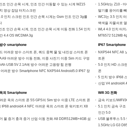
p 인조 인간 손목 시계, 인조 인간 이동할 수 있는 시계 WZ15
1.5GHz는 Z10 
 인치 영상 잡담 터치스크린
딸기를 응어리를 빼
 2.0 인치 스크린 인조 인간 손목 시계는 Gsm 인조 인간 3g를
WC3는 3.5 인치 
다
백색을 자물쇠로 
 인조 인간 손목 시계, 인조 인간 손목 시계 이동 전화 1.54 인치
WL4 4.0 인치 
 4.4 OS WCDMA 3g
MT6572 512MB 
수 smartphone
IP67 Smartphone
드 어려운 방수 스마트 폰, 쿼드 중핵 물 및 내진성 스마트 폰
NXP544 NFC A8
A A9 어려운 방수 이동 전화, 이중 사진기 이중 Sim 카드 구멍
트폰
mAh USB 5V 2.1A에 방수 어려운 고용량 힘 은행
5.0 인치 HD 스크
h 어려운 방수 Smartphone NFC NXP544 Android5.0 IP67 장
폰
5 인치 방수 IP68
산업 V4 android4
외 Smartphone
Wifi 3G 전화
어려운 옥외 스마트 폰 5S GPS의 Sim 방수 이중 LTE 스마트 폰
금속 키보드/WIFI
치 IP68 android4.4 NFC 어려운 옥외 스마트 폰 워키토키 X8
5.1 인치 금속 구조
인간 5.0
거 물 증거 충격 증거 산업 이동 전화 A8 DDR512MB+4GB 섬
USB 블루투스 5.5
1.5GHz LG G3 D8