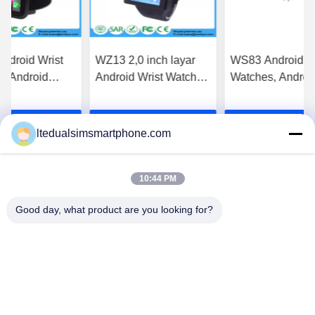
ndroid Wrist
WZ13 2,0 inch layar
WS83 Android Wr
, Android
Android Wrist Watches
Watches, Androi
 Tonton WZ15
Layar 3g Gsm Android
Wrist Watch Mob
ch Video Chat
Phone 1,54 Inch
apatkan Harga
Dapatkan Harga
Dapatkan H
Screen
Android 4.4 OS
ltedualsimsmartphone.com
WCDMA 3g
Terbaik
Terbaik
Terbaik
10:44 PM
Good day, what product are you looking for?
China Android Phone Online Marketplace
JLS1698@163.COM
0086-10-36754138