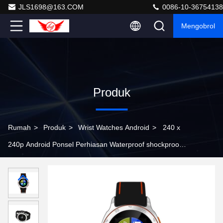
JLS1698@163.COM
0086-10-36754138
Mengobrol
Produk
Rumah
>
Produk
>
Wrist Watches Android
>
240 x
240p Android Ponsel Perhiasan Waterproof shockproof
tahan debu Untuk Outdoor