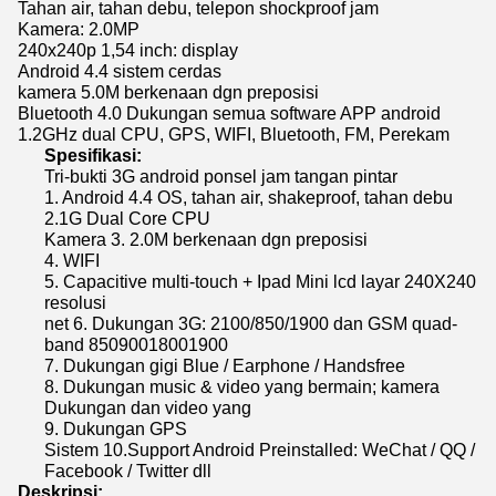
Tahan air, tahan debu, telepon shockproof jam
Kamera: 2.0MP
240x240p 1,54 inch: display
Android 4.4 sistem cerdas
kamera 5.0M berkenaan dgn preposisi
Bluetooth 4.0 Dukungan semua software APP android
1.2GHz dual CPU, GPS, WIFI, Bluetooth, FM, Perekam
Spesifikasi:
Tri-bukti 3G android ponsel jam tangan pintar
1. Android 4.4 OS, tahan air, shakeproof, tahan debu
2.1G Dual Core CPU
Kamera 3. 2.0M berkenaan dgn preposisi
4. WIFI
5. Capacitive multi-touch + Ipad Mini lcd layar 240X240
resolusi
net 6. Dukungan 3G: 2100/850/1900 dan GSM quad-
band 85090018001900
7. Dukungan gigi Blue / Earphone / Handsfree
8. Dukungan music & video yang bermain; kamera
Dukungan dan video yang
9. Dukungan GPS
Sistem 10.Support Android Preinstalled: WeChat / QQ /
Facebook / Twitter dll
Deskripsi: