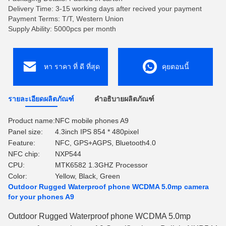
Delivery Time: 3-15 working days after recived your payment
Payment Terms: T/T, Western Union
Supply Ability: 5000pcs per month
หา ราคา ที่ ดี ที่สุด
คุยตอนนี้
รายละเอียดผลิตภัณฑ์
คำอธิบายผลิตภัณฑ์
Product name:
NFC mobile phones A9
Panel size:
4.3inch IPS 854 * 480pixel
Feature:
NFC, GPS+AGPS, Bluetooth4.0
NFC chip:
NXP544
CPU:
MTK6582 1.3GHZ Processor
Color:
Yellow, Black, Green
Outdoor Rugged Waterproof phone WCDMA 5.0mp camera
for your phones A9
Outdoor Rugged Waterproof phone WCDMA 5.0mp