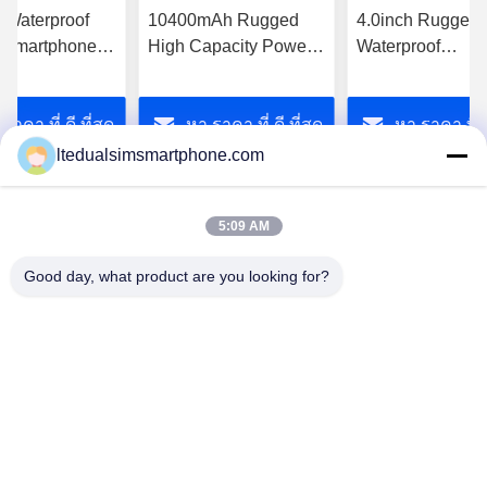
 Waterproof
10400mAh Rugged
4.0inch Rugged
 Smartphone
High Capacity Power
Waterproof
mera dual sim
Bank Waterproof with
Smartphone NF
lot wih WCDMA
USB 5V 2.1A
ราคา ที่ ดี ที่สุด
หา ราคา ที่ ดี ที่สุด
หา ราคา ที่ ดี
ltedualsimsmartphone.com
5:09 AM
Good day, what product are you looking for?
China Android Phone Online Marketplace
JLS1698@163.COM
0086-10-36754138
7th Floor, A Building, No.1 Community Industrial Park,
No.28th Long tang Road, Tangge Village , Shijing Town,
Baiyun District, Guangzhou City, Guangdong Province,
China