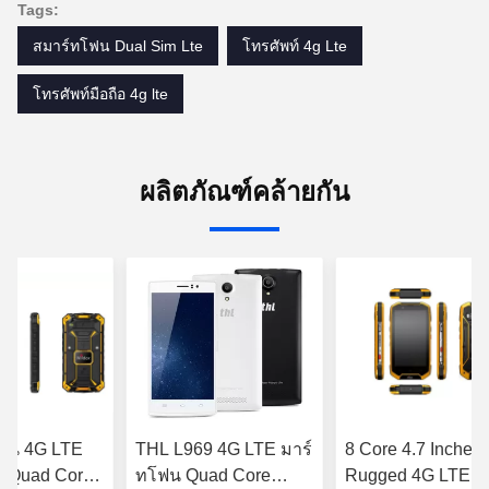
Tags:
finding that sweet spot makes all the difference.
No more eye strain during long sessions. Highly
สมาร์ทโฟน Dual Sim Lte
โทรศัพท์ 4g Lte
recommend taking the time to set it up
properly!""The Pico 4's visual clarity is fantastic
โทรศัพท์มือถือ 4g lte
once you dial in the IPD correctly. The manual
adjustment is smooth, and finding that sweet spot
makes all the difference. No more eye strain
ผลิตภัณฑ์คล้ายกัน
during long sessions. Highly r
ทาน 4G LTE
THL L969 4G LTE มาร์
8 Core 4.7 Inches
 Quad Core
ทโฟน Quad Core
Rugged 4G LTE Ce