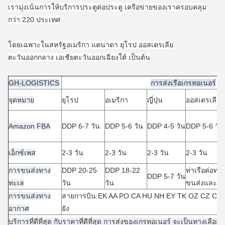
เรามุ่งเน้นการให้บริการประตูต่อประตู เครือข่ายของเราครอบคลุม
กว่า 220 ประเทศ
โดยเฉพาะในสหรัฐอเมริกา แคนาดา ยุโรป ออสเตรเลีย
ตะวันออกกลาง เอเชียตะวันออกเฉียงใต้ เป็นต้น
GH-LOGISTICS
การส่งเรือเกรทอเนอร์
จุดหมาย
ยุโรป
อเมริกา
ญี่ปุ่น
ออสเตรเลีย
Amazon FBA
DDP 6-7 วัน
DDP 5-6 วัน
DDP 4-5 วัน
DDP 5-6 วัน
เอ็กซ์เพส
2-3 วัน
2-3 วัน
2-3 วัน
2-3 วัน
การขนส่งทาง
DDP 20-25
DDP 18-22
ท่าเรือต่อท่า
DDP 5-7 วัน
ทะเล
วัน
วัน
ขนส่งและการ
การขนส่งทาง
สายการบิน:EK AA PO CA HU NH EY TK OZ CZ CX B
อากาศ
ยัง
บริการที่ดีที่สุด กับราคาที่ดีที่สุด การส่งของเกรทอเนอร์ จะเป็นทางเลือกที