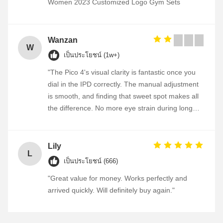
Women 2023 Customized Logo Gym Sets
Wanzan
W
เป็นประโยชน์ (1w+)
"The Pico 4's visual clarity is fantastic once you
dial in the IPD correctly. The manual adjustment
is smooth, and finding that sweet spot makes all
the difference. No more eye strain during long
sessions. Highly recommend taking the time to
set it up properly!""The Pico 4's visual clarity is
fantastic once you dial in the IPD correctly. The
Lily
L
manual adjustment is smooth, and finding that
เป็นประโยชน์ (666)
sweet spot makes all the difference. No more eye
"Great value for money. Works perfectly and
strain during long sessions. Highly recommend
arrived quickly. Will definitely buy again."
taking the time to set it up properly!""The Pico 4's
visual clarity is fantastic once you dial in the IPD
correctly. The manual adjustment is smooth, and