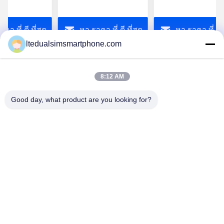
droid 4.4 นิ้ว
MTK6582 5.0 '' 1GB
Phone IP68 Water
มทนทาน NFC5
RAM 8GB + รอม 854 *
resistance
คา ที่ ดี ที่สุด
หา ราคา ที่ ดี ที่สุด
หา ราคา ที่ ดี ท
มาร์ทโฟน
480 IPS 2700MAHTHL
e 1.5GHz
L969 มาร์ทโฟน 4G
ltedualsimsmartphone.com
LTE MTK6582
8:12 AM
Good day, what product are you looking for?
China Android Phone Online Marketplace
JLS1698@163.COM
0086-10-36754138
7th Floor, A Building, No.1 Community Industrial Park,
No.28th Long tang Road, Tangge Village , Shijing Town,
Baiyun District, Guangzhou City, Guangdong Province,
China