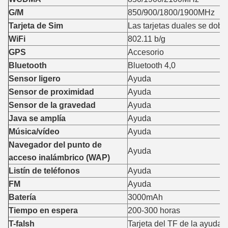
G/M
850/900/1800/1900MHz
Tarjeta de Sim
Las tarjetas duales se dobl
WiFi
802.11 b/g
GPS
Accesorio
Bluetooth
Bluetooth 4,0
Sensor ligero
Ayuda
Sensor de proximidad
Ayuda
Sensor de la gravedad
Ayuda
Java se amplía
Ayuda
Música/vídeo
Ayuda
Navegador del punto de
Ayuda
acceso inalámbrico (WAP)
Listín de teléfonos
Ayuda
FM
Ayuda
Batería
3000mAh
Tiempo en espera
200-300 horas
T-falsh
Tarjeta del TF de la ayuda