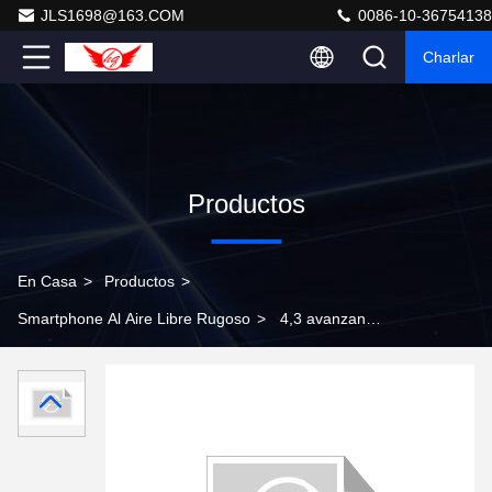
JLS1698@163.COM
0086-10-36754138
Charlar
Productos
En Casa
>
Productos
>
Smartphone Al Aire Libre Rugoso
>
4,3 avanzan
lentamente el código de exploración al aire libre rugoso
Smartphone con la pantalla de QHD IPS 854*480