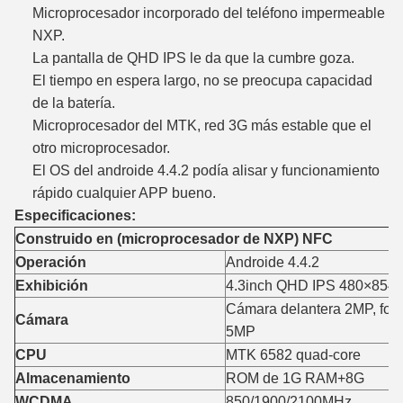
Microprocesador incorporado del teléfono impermeable
NXP.
La pantalla de QHD IPS le da que la cumbre goza.
El tiempo en espera largo, no se preocupa capacidad
de la batería.
Microprocesador del MTK, red 3G más estable que el
otro microprocesador.
El OS del androide 4.4.2 podía alisar y funcionamiento
rápido cualquier APP bueno.
Especificaciones:
Construido en (microprocesador de NXP) NFC
Operación
Androide 4.4.2
Exhibición
4.3inch QHD IPS 480×854
Cámara delantera 2MP, foco
Cámara
5MP
CPU
MTK 6582 quad-core
Almacenamiento
ROM de 1G RAM+8G
WCDMA
850/1900/2100MHz