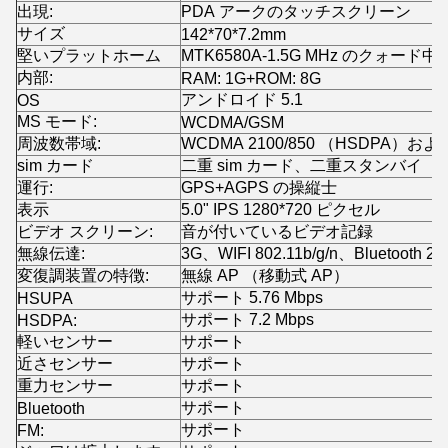
出現:
PDA アークのタッチスクリーン
サイズ
142*70*7.2mm
堅いプラットホーム
MTK6580A-1.5G MHz のクォード中
内部:
RAM: 1G+ROM: 8G
アンドロイド 5.1
OS
MS モード:
WCDMA/GSM
周波数帯域:
WCDMA 2100/850 （HSDPA）および G
sim カード
二重 sim カード、二重スタンバイ
運行:
GPS+AGPS の操縦士
表示
5.0" IPS 1280*720 ピクセル
ビデオ スクリーン:
音が付いているビデオ記録
無線伝達:
3G、WIFI 802.11b/g/n、Bluetoot
変復調装置の特徴:
無線 AP （移動式 AP）
サポート 5.76 Mbps
HSUPA
サポート 7.2 Mbps
HSDPA:
軽いセンサー
サポート
近さセンサー
サポート
重力センサー
サポート
サポート
Bluetooth
サポート
FM: