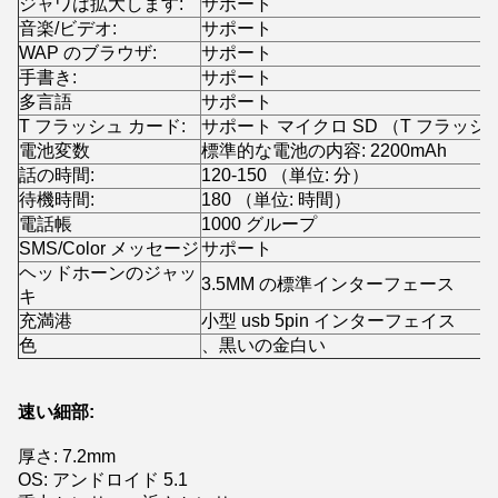
ジャワは拡大します:
サポート
音楽/ビデオ:
サポート
WAP のブラウザ:
サポート
手書き:
サポート
多言語
サポート
T フラッシュ カード:
サポート マイクロ SD （T フラッシュ
電池変数
標準的な電池の内容: 2200mAh
話の時間:
120-150 （単位: 分）
待機時間:
180 （単位: 時間）
電話帳
1000 グループ
SMS/Color メッセージ
サポート
ヘッドホーンのジャッ
3.5MM の標準インターフェース
キ
充満港
小型 usb 5pin インターフェイス
色
、黒いの金白い
速い細部:
厚さ: 7.2mm
OS: アンドロイド 5.1