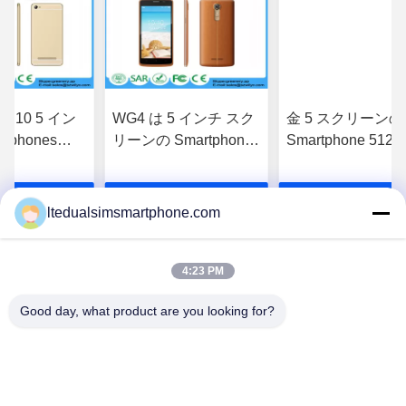
 上 10 5 イン
WG4 は 5 インチ スク
金 5 スクリーンの
tphones
リーンの Smartphones
Smartphone 512m
の金の二重中心
960x540P MT6572 4.4
4GB は Smartphon
イド 4.4
の 2MP 前部 3MP カメ
インチ スクリー
の 価格 を 入手
最高 の 価格 を 入手
最高 の 価格 
ラを支持します
いている Sim の
ltedualsimsmartphone.com
なります
する
する
する
4:23 PM
Good day, what product are you looking for?
China Android Phone Online Marketplace
JLS1698@163.COM