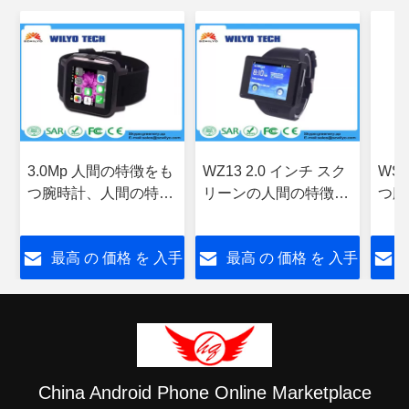
3.0Mp 人間の特徴をも
WZ13 2.0 インチ スク
WS
つ腕時計、人間の特徴
リーンの人間の特徴を
つ腕
をもつ移動式腕時計
もつ腕時計は Gsm 人
をも
WZ15 1.54 インチのビ
間の特徴をもつ 3g を
話 
最高 の 価格 を 入手
最高 の 価格 を 入手
デオ雑談のタッチ画面
選別します
ドロイ
WCD
する
する
China Android Phone Online Marketplace