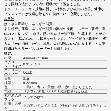
せる振動方法によって浅い睡眠の州で置きました。
トランスミッション技術の新しい材料および破片の改善、健康な
ブレスレットは快適な放射身に着けていて心配しません。
歩数計
はっきり正確なエネルギー消費
より精密な運送エネルギー消費の器械の技術。 ステップ番号、単
位のマイレッジ。 非常に熱いカロリーは正確に計算することがで
きます。 緩められ、快晴日を作ります。 どの位動きの間隔か、何
カロリーが消費したか。 減量および練習のために愛することは実
時間監視のサービス ユーザーを提供します。
指定:
出現
43mmX17.1mm
スクリー
0.91 インチ
ン・サイズ
スクリーン
OLED
のタイプ
重量
31g
純厚さ
9.22 mm
色
、黒い、青い、黄色い緑、赤い上がりました
電池
リチウム電池、80AMH の評価される容量
充満港の尾
ノキアの標準
プラグ
応用システ
上のアンドロイド 2.3 （任意の上の人間の特徴をもつ 4.3/I
ム