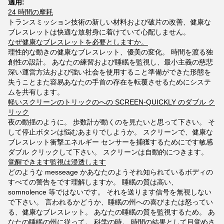
適用:
24 時間の摩耗
トランスミッション技術の新しい材料および破片の改善、健康な
ブレスレットは快適な放射身に着けていて心配しません。
なぜ健康なブレスレットを必要としますか。
理性的な動きの健康なブレスレット、優美の変化。 時間を渡る独
創性の設計。 あなたの練習および睡眠を監視し、最小主義の慈悲
深い運営方法および強い社会を使用すること準備ができた形態を
失うことまた容易あなたの手首の存在を転覆させるためにシステ
ムを共有します。
軽いスクリーンのトリックのへの SCREEN-QUICKLY のダブル ク
リック
夜の動揺のように。 歩数計が動くのを見たいと思って下さい。 そ
して停止ボタンは悩むあまりでしようか。 スクリーンで、健康な
ブレスレット衝撃エネルギー センサーを捕獲するためにです敏感
ダブル クリックして下さい。 スクリーンは自動的につきます。
覚醒できます監視は浸透します
どのような messeage かあなたのようそれ知られているボディの
すべての警告をです理解しますか。 睡眠の質は高い、
somnolence 等ではないです。 それを送ります信号を無視しない
で下さい。 言われるかどうか、睡眠の州への喜びまたは怒ってい
る、健康なブレスレット。 あなたの睡眠の質を監視するため。 あ
なたの睡眠の州に従って。 科学の時。 時間の結果として目覚めさ