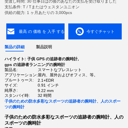
受渡し時間: 30 仕事日はの後のあなたの支払を受け取りました
支払条件: T / Tまたはウェスタンユニオン
供給の能力: 1 ヶ月あたりの 3,000pcs
最高 の 価格 を 入手 する
今すぐチャット
製品の詳細
製品説明
ハイライト:
子供 GPS の追跡者の腕時計
,
gps の追跡者ランニングの腕時計
製品名:
スマートなブレスレット
アプリケーション:
屋内、屋外およびオフィス、等。
ブルートゥース:
2.1+EDR
サイズ:
0.91 インチ
純厚さ:
9.22 mm
スタンバイ時:
32 時間
子供のための防水多彩なスポーツの追跡者の腕時計、人のスポー
ツの腕時計
子供のための防水多彩なスポーツの追跡者の腕時計、人の
スポーツの腕時計