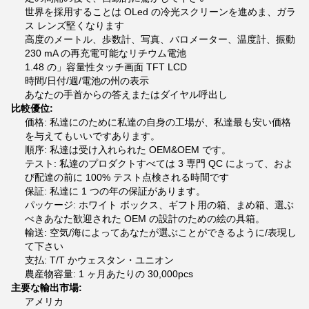
世界を採用することは OLed の冷光スクリーンを進めま、ガラ
ス レンズ堅くなります
高度のメートル、歩数計、写真、バロメーター、温度計、振動
230 mA の再充電可能なリチウム電池
1.48 の」容量性タッチ画面 TFT LCD
時間/日付/週/電池の州の表示
あなたの手首からの答えまたはダイヤル呼出し
比較優位:
価格: 私達にのために私達の自身の工場が、私達最も安い価格
を与えてもいいですあります。
順序: 私達は受け入れられた OEM&OEM です。
テスト: 私達のプロダクトすべては 3 専門 QC によって、およ
び配達の前に 100% テスト点検される時間です
保証: 私達に 1 つの年の保証があります。
パッケージ: ホワイト ボックス、ギフト用の箱、まめ箱、選ぶ
べきあなた歓迎された OEM の設計のための絵の具箱。
輸送: 空気/海によってあなたが選ぶことができるように/表現し
て下さい
支払: T/T かウェスタン・ユニオン
農産物容量: 1 ヶ月あたりの 30,000pcs
主要な輸出市場:
アメリカ