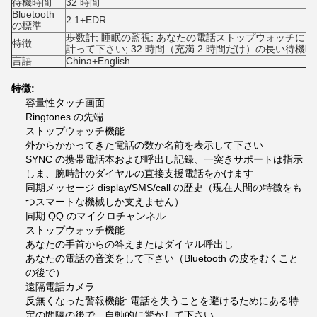
待機時間
32 時間
Bluetooth
2.1+EDR
の標準
歩数計; 睡眠の監視; あなたの電話ストップウォッチに SYNC
特徴
計って下さい;
32 時間（充満 2 時間だけ）の長い待機時
言語
China+English
特徴:
容量性タッチ画面
Ringtones の先端
ストップウォッチ機能
外からかかってきた電話の数か名前を表示して下さい
SYNC の携帯電話本および呼出し記録、一突きサポートは指示
しま、腕時計のダイヤルの直接支援電話をかけます
同期メッセージ display/SMS/call の歴史（現在人間の特徴をも
つスマートな機械しか支えません）
同期 QQ のマイクロチャンネル
ストップウォッチ機能
あなたの手首からの答えまたはダイヤル呼出し
あなたの電話の音楽をして下さい（Bluetooth の皮をむくこと
の後で）
遠隔電話カメラ
反無くなった警報機能: 電話を失うことを避けるためにある特
定の間隔の後で、自動的に驚かして下さい