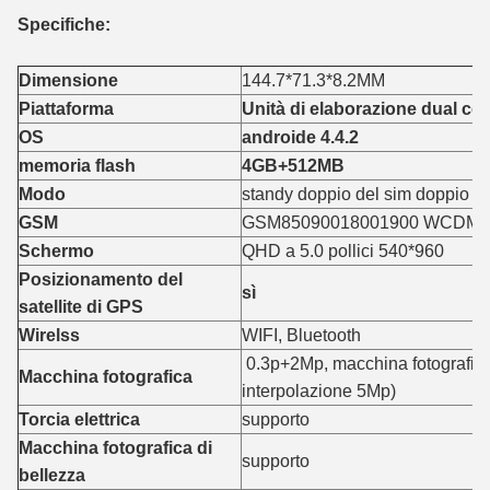
Specifiche:
Dimensione
144.7*71.3*8.2MM
Piattaforma
Unità di elaborazione dual c
OS
androide 4.4.2
memoria flash
4GB+512MB
Modo
standy doppio del sim doppio
GSM
GSM85090018001900 WCDMA 
Schermo
QHD a 5.0 pollici 540*960
Posizionamento del
sì
satellite di GPS
Wirelss
WIFI, Bluetooth
0.3p+2Mp, macchina fotografica
Macchina fotografica
interpolazione 5Mp)
Torcia elettrica
supporto
Macchina fotografica di
supporto
bellezza