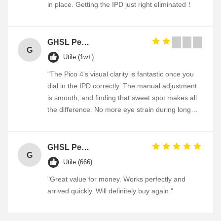
in place. Getting the IPD just right eliminated！
GHSL Personalized Heart Shaped Souvenir Metal Badge Custom Enamel Pin Combined transport
G
Utile (1w+)
"The Pico 4's visual clarity is fantastic once you
dial in the IPD correctly. The manual adjustment
is smooth, and finding that sweet spot makes all
the difference. No more eye strain during long
sessions. Highly recommend taking the time to
set it up properly!""The Pico 4's visual clarity is
fantastic once you dial in the IPD correctly. The
GHSL Personalized Heart Shaped Souvenir Metal Badge Custom Enamel Pin Combined transport
G
manual adjustment is smooth, and finding that
Utile (666)
sweet spot makes all the difference. No more eye
"Great value for money. Works perfectly and
strain during long sessions. Highly recommend
arrived quickly. Will definitely buy again."
taking the time to set it up properly!""The Pico 4's
visual clarity is fantastic once you dial in the IPD
correctly. The manual adjustment is smooth, and