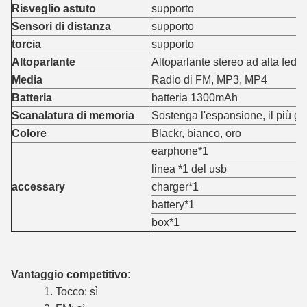
Risveglio astuto
supporto
Sensori di distanza
supporto
torcia
supporto
Altoparlante
Altoparlante stereo ad alta fede
Media
Radio di FM, MP3, MP4
Batteria
batteria 1300mAh
Scanalatura di memoria
Sostenga l'espansione, il più g
Colore
Blackr, bianco, oro
earphone*1
linea *1 del usb
accessary
charger*1
battery*1
box*1
Vantaggio competitivo:
1. Tocco: sì