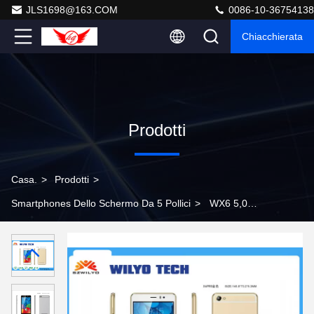
JLS1698@163.COM
0086-10-36754138
Chiacchierata
Prodotti
Casa.
>
Prodotti
>
Smartphones Dello Schermo Da 5 Pollici
>
WX6 5,0
OS dual core di androide 4,4 dell'oro a 5 pollici degli
Smartphones QHD del principale 10