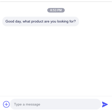
8:53 PM
Good day, what product are you looking for?
China Android Phone Online Marketplace
JLS1698@163.COM
0086-10-36754138
7ème Plancher, un bâtiment, parc industriel de la
Communauté No.1, longue route de saveur de No.28th,
village de Tangge, ville de Shijing, secteur de Baiyun, ville de
Guangzhou, province du Guangdong, Chine
Chine Bonne qualité Smartphones de 4G LTE Le
fournisseur. 2015-2026 China Android Phone Online
Marketplace . Tous droits réservés.