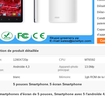
comm
Détai
Délai 
Condi
paiem
Capac
d'app
Con
tion de produit détaillée
n:
1280X720p
CPU:
MT6592
Androïde 4,3
Appareil-photo
13.0Mp
ion:
principal:
blanc
Mémoire:
1gb ROM de la
5 pouces Smartphone
5 écran Smartphone
,
artphones d'écran de 5 pouces, Smartphone avec 5 l'androïde 4,