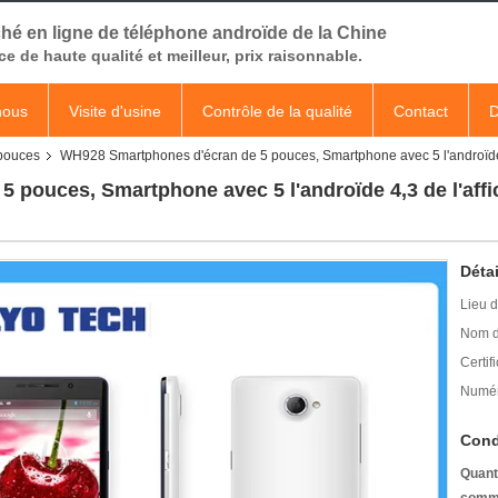
hé en ligne de téléphone androïde de la Chine
ce de haute qualité et meilleur, prix raisonnable.
nous
Visite d'usine
Contrôle de la qualité
Contact
D
pouces
WH928 Smartphones d'écran de 5 pouces, Smartphone avec 5 l'androïde
 pouces, Smartphone avec 5 l'androïde 4,3 de l'af
Détai
Lieu d
Nom d
Certifi
Numér
Cond
Quant