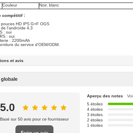
Couleur
Noir, blanc
 compétitif :
0 pouces HD IPS G+F OGS
de l'androïde 4,3
 : oui
S : oui
terie : 2200mAh
rniture du service d'OEM/ODM.
ions et avis
 globale
Aperçu des notes
Voi
5.0
5 étoiles
4 étoiles
3 étoiles
Basé sur 50 avis pour ce fournisseur
2 étoiles
1 étoiles
Écrire un avis