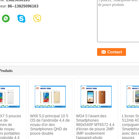
ne:
13825096163
ieur:
86--13825096163
Produits
X7 5 pouces
WX6 5,0 principal 10 5
WG4 5 l'avant des
L'écran S
ge de
OS de l'androïde 4,4 de
Smartphones
512mb 4GB
ones de
noyau d'or des
960x540P MT6572 4,4
conjuguen
de noyau
Smartphones QHD de
d'écran de pouce 2MP
Smartpho
es portables
pouce double
3MP soutiennent
avec des 
'androïde 4,4
l'appareil-photo
pouces