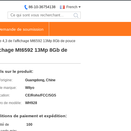
86-10-36754138
French
search
emande de soumission
 4,3 de l'affichage Mt6592 13Mp 8Gb de pouce
fichage Mt6592 13Mp 8Gb de
ls sur le produit:
'origine:
Guangdong, Chine
e marque:
Wilyo
cation:
CE/Rohs/FCC/SGS
o de modèle:
WH928
itions de paiement et expédition:
ité de
100