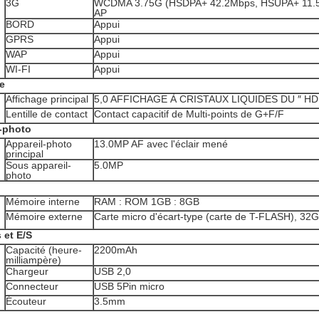
3G
WCDMA 3.75G (HSDPA+ 42.2Mbps, HSUPA+ 11.5M
AP
BORD
Appui
GPRS
Appui
WAP
Appui
WI-FI
Appui
e
Affichage principal
5,0 AFFICHAGE À CRISTAUX LIQUIDES DU ″ HD 
Lentille de contact
Contact capacitif de Multi-points de G+F/F
-photo
Appareil-photo
13.0MP AF avec l'éclair mené
principal
Sous appareil-
5.0MP
photo
Mémoire interne
RAM : ROM 1GB : 8GB
Mémoire externe
Carte micro d'écart-type (carte de T-FLASH), 3
 et E/S
Capacité (heure-
2200mAh
milliampère)
Chargeur
USB 2,0
Connecteur
USB 5Pin micro
Écouteur
3.5mm