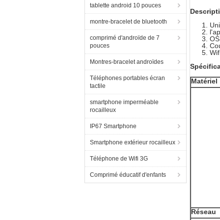
tablette android 10 pouces
Descripti
montre-bracelet de bluetooth
Uni
l'a
comprimé d'androïde de 7
OS 
Cou
pouces
Wif
Montres-bracelet androïdes
Spécific
Téléphones portables écran
Matériel
tactile
smartphone imperméable
rocailleux
IP67 Smartphone
Smartphone extérieur rocailleux
Téléphone de Wifi 3G
Comprimé éducatif d'enfants
Réseau