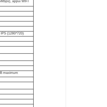
bps), appui WIFI
IPS (1280*720)
2GB maximum