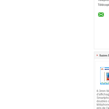
Télépho
Télécop
Autres 
8.3mm W
d'afficha
Smartph
doubles 
téléphon
gris de l