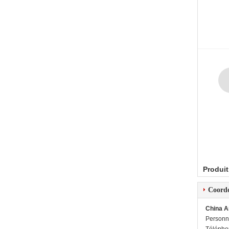
Produit
Coord
China A
Personn