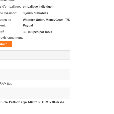
ande min:
ls d'emballage:
emballage individuel
de livraison:
3 jours ouvrables
tions de
Western Union, MoneyGram, T/T,
ent:
Paypal
ité
30, 000pcs par mois
rovisionnement:
tact
 RAM 8gb
3 de l'affichage Mt6592 13Mp 8Gb de