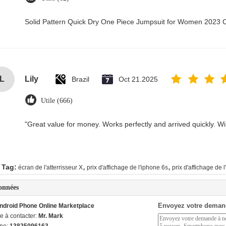
Solid Pattern Quick Dry One Piece Jumpsuit for Women 2023
L
Lily
Brazil
Oct 21.2025
Utile (666)
"Great value for money. Works perfectly and arrived quickly. Will
,
,
 Tag:
écran de l'atterrisseur X
prix d'affichage de l'iphone 6s
prix d'affichage de 
onnées
Envoyez votre deman
ndroid Phone Online Marketplace
e à contacter:
Mr. Mark