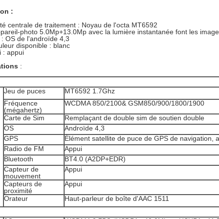
on :
té centrale de traitement : Noyau de l'octa MT6592
ppareil-photo 5.0Mp+13.0Mp avec la lumière instantanée font les imag
: OS de l'androïde 4,3
leur disponible : blanc
i : appui
ations
:
Jeu de puces
MT6592 1.7Ghz
Fréquence
WCDMA 850/2100& GSM850/900/1800/1900
(mégahertz)
Carte de Sim
Remplaçant de double sim de soutien double
OS
Androïde 4,3
GPS
Élément satellite de puce de GPS de navigation,
Radio de FM
Appui
Bluetooth
BT4.0 (A2DP+EDR)
Capteur de
Appui
mouvement
Capteurs de
Appui
proximité
Orateur
Haut-parleur de boîte d'AAC 1511