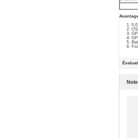
Avantage
5,
OS 
GPS
GPR
Bat
Fou
Évaluat
Note