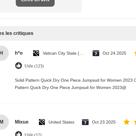
s les critiques
H
h*o
Vatican City State (Holy See)
Oct 24.2025
Utile (123)
Solid Pattern Quick Dry One Piece Jumpsuit for Women 2023 
Pattern Quick Dry One Piece Jumpsuit for Women 2023@
M
Mixue
United States
Oct 23.2025
Utile (12)