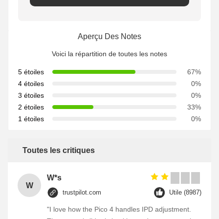
Aperçu Des Notes
Voici la répartition de toutes les notes
5 étoiles
67%
4 étoiles
0%
3 étoiles
0%
2 étoiles
33%
1 étoiles
0%
Toutes les critiques
W*s
W
trustpilot.com
Utile (8987)
"I love how the Pico 4 handles IPD adjustment.