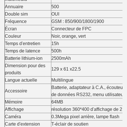
Annuaire
500
Double sim
OUI
Fréquence
GSM : 850/900/1800/1900
Écran
Connecteur de FPC
Couleur
Noir, orange, vert
Temps d'entretien
15h
Temps de latence
500h
Batterie lithium-ion
2500mAh
Dimension pour des
129 x 61 x22.5
produits
Langue actuelle
Multilingue
Batterie, adaptateur à C.A., écouteur
Accessoire
de données RS232, menu utilisateur.
Mémoire
64MB
Affichage
résolution 360*400 d'affichage de 2.4
Caméra
0.3Mega pixel arrière, lampe flash
Carte d'extension
T-éclair de soutien