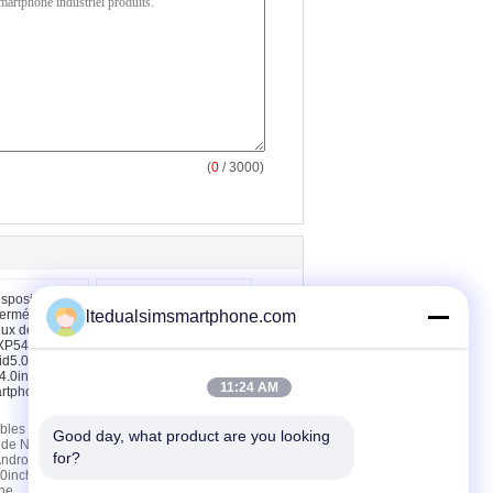
(
0
/ 3000)
ltedualsimsmartphone.com
11:24 AM
16GB imperméabilisent
bles
NFC rocailleux RFID
Good day, what product are you looking 
x de NFC
IP68 de talkie-walkie de
for?
ndroid5.0
GPS de téléphone
.0inch
ne