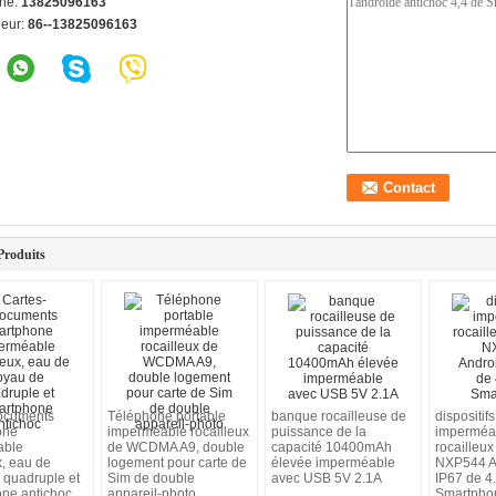
ne:
13825096163
ieur:
86--13825096163
Produits
ocuments
Téléphone portable
banque rocailleuse de
dispositifs
one
imperméable rocailleux
puissance de la
imperméa
able
de WCDMA A9, double
capacité 10400mAh
rocailleu
x, eau de
logement pour carte de
élevée imperméable
NXP544 A
 quadruple et
Sim de double
avec USB 5V 2.1A
IP67 de 4
ne antichoc
appareil-photo
Smartpho