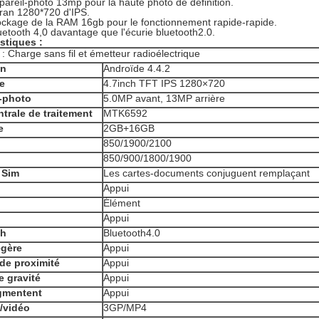
pareil-photo 13mp pour la haute photo de définition.
cran 1280*720 d'IPS.
ockage de la RAM 16gb pour le fonctionnement rapide-rapide.
uetooth 4,0 davantage que l'écurie bluetooth2.0.
stiques :
f : Charge sans fil et émetteur radioélectrique
on
Androïde 4.4.2
e
4.7inch TFT IPS 1280×720
-photo
5.0MP avant, 13MP arrière
ntrale de traitement
MTK6592
e
2GB+16GB
850/1900/2100
850/900/1800/1900
 Sim
Les cartes-documents conjuguent remplaçant
Appui
Élément
Appui
th
Bluetooth4.0
égère
Appui
de proximité
Appui
 gravité
Appui
gmentent
Appui
/vidéo
3GP/MP4