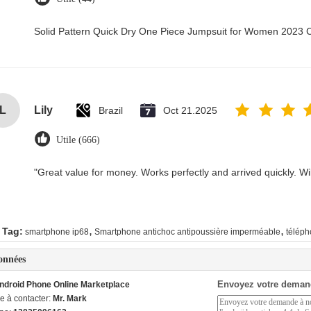
Solid Pattern Quick Dry One Piece Jumpsuit for Women 2023
L
Lily
Brazil
Oct 21.2025
Utile (666)
"Great value for money. Works perfectly and arrived quickly. Will
,
,
 Tag:
smartphone ip68
Smartphone antichoc antipoussière imperméable
téléph
onnées
Envoyez votre deman
ndroid Phone Online Marketplace
e à contacter:
Mr. Mark