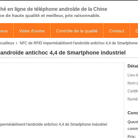
hé en ligne de téléphone androïde de la Chine
ce de haute qualité et meilleur, prix raisonnable.
nous
Visite d'usine
Contrôle de la qualité
Contact
D
cailleux
NFC de RFID imperméabilisent l'androïde antichoc 4,4 de Smartphone 
androïde antichoc 4,4 de Smartphone industriel
Détai
Lieu d
Nom d
Certifi
Numér
Cond
Quant
comm
Prix: