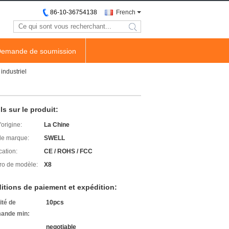
86-10-36754138
French
search
emande de soumission
industriel
ls sur le produit:
'origine:
La Chine
e marque:
SWELL
cation:
CE / ROHS / FCC
o de modèle:
X8
itions de paiement et expédition:
ité de
10pcs
ande min:
negotiable