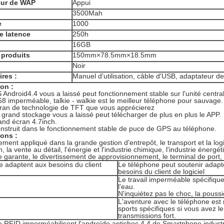
eur de WAP
Appui
3500Mah
e
1000
e latence
250h
16GB
e produits
150mm×78.5mm×18.5mm
Noir
res :
Manuel d'utilisation, câble d'USB, adaptateur d
on :
 Android4.4 vous a laissé peut fonctionnement stable sur l'unité centr
68 imperméable, talkie - walkie est le meilleur téléphone pour sauvage.
cran de technologie de TFT que vous apprécierez
 grand stockage vous a laissé peut télécharger de plus en plus le APP.
and écran 4.7inch.
nstruit dans le fonctionnement stable de puce de GPS au téléphone.
ions :
gement appliqué dans la grande gestion d'entrepôt, le transport et la logi
n, la vente au détail, l'énergie et l'industrie chimique, l'industrie énergét
e garante, le divertissement de approvisionnement, le terminal de port, le
ie adaptent aux besoins du client
Le téléphone peut soutenir adapt
besoins du client de logiciel
Le travail imperméable spécifiqu
l'eau.
N'inquiétez pas le choc, la poussi
L'aventure avec le téléphone est 
sports spécifiques si vous avez le
transmissions fort.