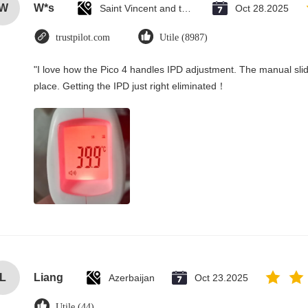
W
W*s
Saint Vincent and the Grenadines
Oct 28.2025
trustpilot.com
Utile (8987)
"I love how the Pico 4 handles IPD adjustment. The manual slider
place. Getting the IPD just right eliminated！
L
Liang
Azerbaijan
Oct 23.2025
Utile (44)