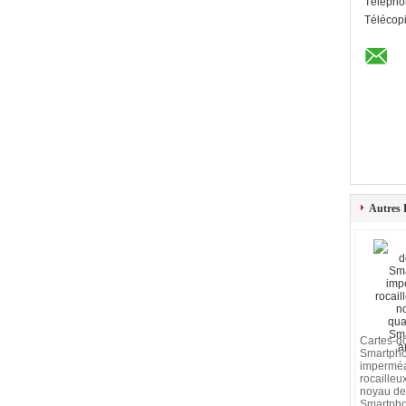
Télépho
Télécop
Autres 
Cartes-d
Smartph
impermé
rocailleu
noyau de
Smartpho