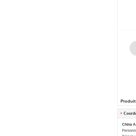
Produit
Coord
China A
Personn