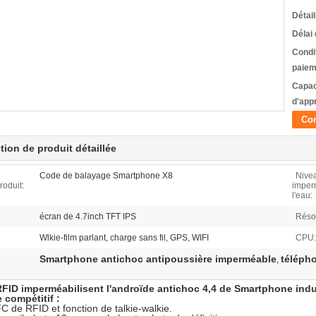
Détai
Délai 
Condi
paiem
Capac
d'app
Con
tion de produit détaillée
Code de balayage Smartphone X8
Nive
oduit:
imper
l'eau:
écran de 4.7inch TFT IPS
Résol
Wlkie-film parlant, charge sans fil, GPS, WIFI
CPU:
Smartphone antichoc antipoussière imperméable
télépho
,
FID imperméabilisent l'androïde antichoc 4,4 de Smartphone indu
 compétitif :
C de RFID et fonction de talkie-walkie.