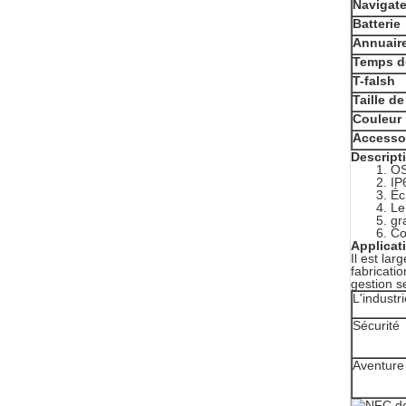
Navigat
Batterie
Annuair
Temps d
T-falsh
Taille d
Couleur
Accessoi
Descripti
1. OS
2. IP
3. É
4. Le
5. gr
6. Co
Applicat
Il est lar
fabricatio
gestion s
L'industr
Sécurité
Aventure