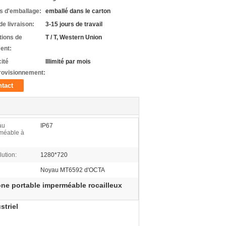
ls d'emballage:
emballé dans le carton
de livraison:
3-15 jours de travail
tions de
T / T, Western Union
ent:
ité
Illimité par mois
rovisionnement:
tact
au
IP67
méable à
ution:
1280*720
Noyau MT6592 d'OCTA
ne portable imperméable rocailleux
striel