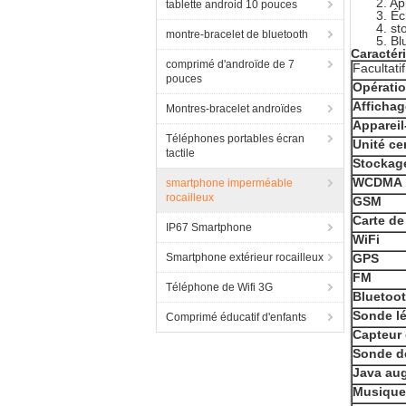
2. Ap
tablette android 10 pouces
3. É
4. st
montre-bracelet de bluetooth
5. Bl
Caractéri
comprimé d'androïde de 7
Facultati
pouces
Opérati
Affichag
Montres-bracelet androïdes
Appareil
Téléphones portables écran
Unité ce
tactile
Stockag
WCDMA
smartphone imperméable
rocailleux
GSM
Carte de
IP67 Smartphone
WiFi
Smartphone extérieur rocailleux
GPS
FM
Téléphone de Wifi 3G
Bluetoo
Sonde l
Comprimé éducatif d'enfants
Capteur 
Sonde de
Java au
Musique