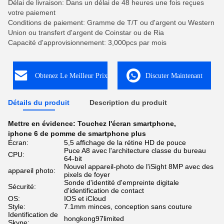
Délai de livraison: Dans un délai de 48 heures une fois reçues
votre paiement
Conditions de paiement: Gramme de T/T ou d'argent ou Western
Union ou transfert d'argent de Coinstar ou de Ria
Capacité d'approvisionnement: 3,000pcs par mois
Obtenez Le Meilleur Prix
Discuter Maintenant
Détails du produit
Description du produit
Mettre en évidence:
Touchez l'écran smartphone
,
iphone 6 de pomme de smartphone plus
Écran:
5,5 affichage de la rétine HD de pouce
Puce A8 avec l'architecture classe du bureau
CPU:
64-bit
Nouvel appareil-photo de l'iSight 8MP avec des
appareil photo:
pixels de foyer
Sonde d'identité d'empreinte digitale
Sécurité:
d'identification de contact
OS:
IOS et iCloud
Style:
7.1mm minces, conception sans couture
Identification de
hongkong97limited
Skype: