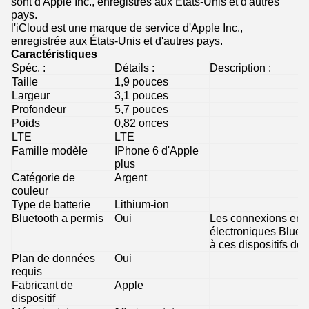
sont d'Apple Inc., enregistrés aux États-Unis et d'autres
pays.
l'iCloud est une marque de service d'Apple Inc.,
enregistrée aux États-Unis et d'autres pays.
Caractéristiques
Spéc. :
Détails :
Description :
Taille
1,9 pouces
Largeur
3,1 pouces
Profondeur
5,7 pouces
Poids
0,82 onces
LTE
LTE
Famille modèle
IPhone 6 d'Apple
plus
Catégorie de
Argent
couleur
Type de batterie
Lithium-ion
Bluetooth a permis
Oui
Les connexions entr
électroniques Bluet
à ces dispositifs de
Plan de données
Oui
requis
Fabricant de
Apple
dispositif