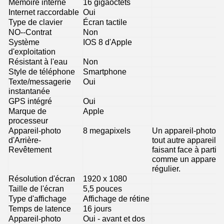
Mémoire interne
16 gigaoctets
Internet raccordable
Oui
Type de clavier
Écran tactile
NO--Contrat
Non
Système
IOS 8 d'Apple
d'exploitation
Résistant à l'eau
Non
Style de téléphone
Smartphone
Texte/messagerie
Oui
instantanée
GPS intégré
Oui
Marque de
Apple
processeur
Appareil-photo
8 megapixels
Un appareil-photo 
d'Arrière-
tout autre appareil mo
Revêtement
faisant face à partir d
comme un appareil 
régulier.
Résolution d'écran
1920 x 1080
Taille de l'écran
5,5 pouces
Type d'affichage
Affichage de rétine
Temps de latence
16 jours
Appareil-photo
Oui - avant et dos