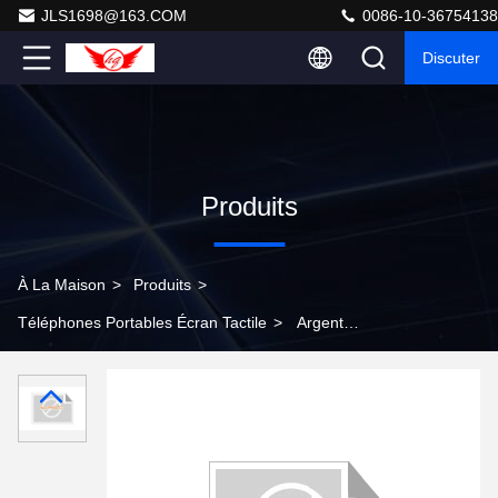
JLS1698@163.COM
0086-10-36754138
Discuter
Produits
À La Maison
>
Produits
>
Téléphones Portables Écran Tactile
>
Argent
téléphones portables d'écran tactile de 5,5 pouces,
Smartphone Apple Iphone 6 plus