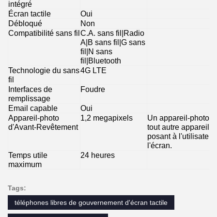
intégré
Écran tactile
Oui
Débloqué
Non
Compatibilité sans fil
C.A. sans fil|Radio
A|B sans fil|G sans
fil|N sans
fil|Bluetooth
Technologie du sans
4G LTE
fil
Interfaces de
Foudre
remplissage
Email capable
Oui
Appareil-photo
1,2 megapixels
Un appareil-photo 
d'Avant-Revêtement
tout autre appareil m
posant à l'utilisate
l'écran.
Temps utile
24 heures
maximum
Tags:
téléphones libres de gouvernement d'écran tactile