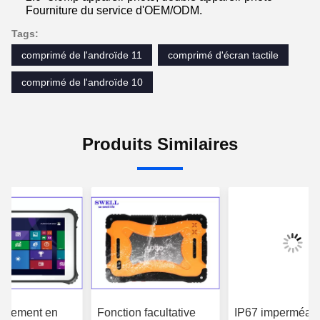
Fourniture du service d'OEM/ODM.
Tags:
comprimé de l'androïde 11
comprimé d'écran tactile
comprimé de l'androïde 10
Produits Similaires
onnement en
Fonction facultative
IP67 imperméabi