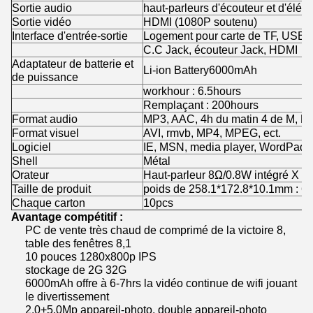
Sortie audio
haut-parleurs d'écouteur et d'élé
Sortie vidéo
HDMI (1080P soutenu)
Interface d'entrée-sortie
Logement pour carte de TF, USB3
C.C Jack, écouteur Jack, HDMI
Adaptateur de batterie et
Li-ion Battery6000mAh
de puissance
workhour : 6.5hours
Remplaçant : 200hours
Format audio
MP3, AAC, 4h du matin 4 de M, F
Format visuel
AVI, rmvb, MP4, MPEG, ect.
Logiciel
IE, MSN, media player, WordPad,
Shell
Métal
Orateur
Haut-parleur 8Ω/0.8W intégré X 2
Taille de produit
poids de 258.1*172.8*10.1mm : 6
Chaque carton
10pcs
Avantage compétitif :
PC de vente très chaud de comprimé de la victoire 8,
table des fenêtres 8,1
10 pouces 1280x800p IPS
stockage de 2G 32G
6000mAh offre à 6-7hrs la vidéo continue de wifi jouant
le divertissement
2.0+5.0Mp appareil-photo, double appareil-photo