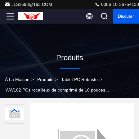
JLS1698@163.COM
0086-10-36754138
Discuter
Produits
À La Maison
>
Produits
>
Tablet PC Robuste
>
WW102 PCs rocailleux de comprimé de 10 pouces,
comprimé avec le clavier Windows 1280x800 IPS 32gb
5.0Mp