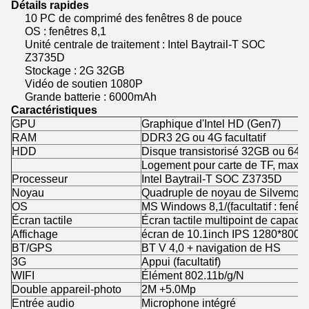
Détails rapides
10 PC de comprimé des fenêtres 8 de pouce
OS : fenêtres 8,1
Unité centrale de traitement : Intel Baytrail-T SOC
Z3735D
Stockage : 2G 32GB
Vidéo de soutien 1080P
Grande batterie : 6000mAh
Caractéristiques
GPU
Graphique d'Intel HD (Gen7)
RAM
DDR3 2G ou 4G facultatif
HDD
Disque transistorisé 32GB ou 64GB
Logement pour carte de TF, max
Processeur
Intel Baytrail-T SOC Z3735D
Noyau
Quadruple de noyau de Silvemont
OS
MS Windows 8,1/(facultatif : fenêtr
Écran tactile
Écran tactile multipoint de capacit
Affichage
écran de 10.1inch IPS 1280*800 
BT/GPS
BT V 4,0 + navigation de HS
3G
Appui (facultatif)
WIFI
Élément 802.11b/g/N
Double appareil-photo
2M +5.0Mp
Entrée audio
Microphone intégré