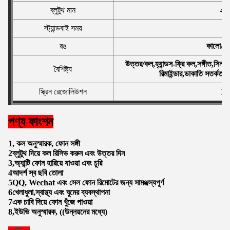
ব্লুটুথ মান
4.
স্ট্যান্ডবাই সময়
১
রঙ
কালো/সা
উত্তর/কল,হ্যান্ডস-ফ্রি কল,সঙ্গীত,সিন
বৈশিষ্ট্য
রিমাইন্ডার,ডাকাতি সতর্কতা,আ
স্ক্রিন রেজোলিউশন
12
পণ্য ফাংশন
1, কল অনুস্মারক, ফোন সঙ্গী
2ব্লুটুথ দিয়ে কল রিসিভ করুন এবং উত্তর দিন
3,অ্যান্টি ফোন হারিয়ে যাওয়া এবং চুরি
4আদর্শ স্ব ছবি তোলা
5QQ, Wechat এবং সেল ফোন রিমোটের জন্য সামঞ্জস্যপূর্ণ
6খেলাধুলা,স্বাস্থ্য এবং ঘুমের ব্যবস্থাপনা
7এক চাবি দিয়ে ফোন খুঁজে পাওয়া
8,ইউভি অনুস্মারক, ((উন্নয়নের মধ্যে)