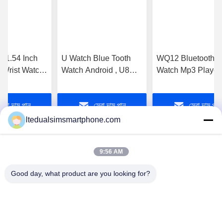
 1.54 Inch
U Watch Blue Tooth
WQ12 Bluetooth W
 Wrist Watch
Watch Android , U8
Watch Mp3 Player
e and Android
Bluetooth Watch U10
Synchronized with
Pedormeter Mp4
Android Smartpho
সেরা দাম পান
সেরা দাম পান
সেরা দাম পান
ltedualsimsmartphone.com
9:56 AM
Good day, what product are you looking for?
China Android Phone Online Marketplace
JLS1698@163.COM
0086-10-36754138