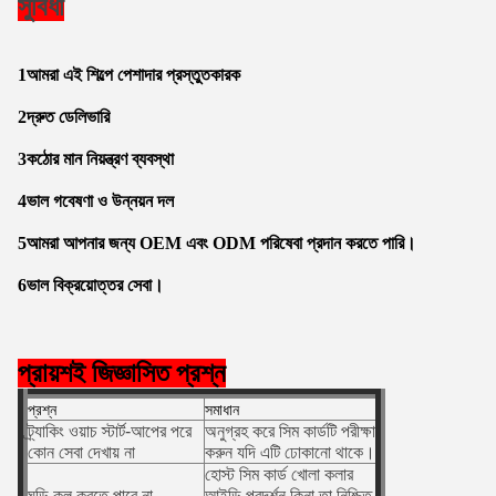
সুবিধা
1আমরা এই শিল্পে পেশাদার প্রস্তুতকারক
2দ্রুত ডেলিভারি
3কঠোর মান নিয়ন্ত্রণ ব্যবস্থা
4ভাল গবেষণা ও উন্নয়ন দল
5আমরা আপনার জন্য OEM এবং ODM পরিষেবা প্রদান করতে পারি।
6ভাল বিক্রয়োত্তর সেবা।
প্রায়শই জিজ্ঞাসিত প্রশ্ন
প্রশ্ন
সমাধান
ট্র্যাকিং ওয়াচ স্টার্ট-আপের পরে
অনুগ্রহ করে সিম কার্ডটি পরীক্ষা
কোন সেবা দেখায় না
করুন যদি এটি ঢোকানো থাকে।
হোস্ট সিম কার্ড খোলা কলার
ঘড়ি কল করতে পারে না
আইডি প্রদর্শন কিনা তা নিশ্চিত