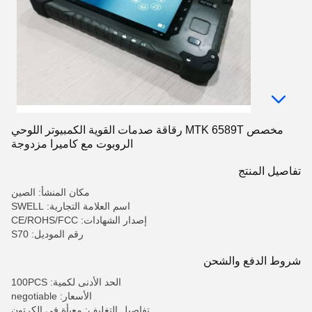
مخصص MTK 6589T رقاقة صدمات القوية الكمبيوتر اللوحي
الروبوت مع كاميرا مزدوجة
تفاصيل المنتج
مكان المنشأ: الصين
اسم العلامة التجارية: SWELL
إصدار الشهادات: CE/ROHS/FCC
رقم الموديل: S70
شروط الدفع والشحن
الحد الأدنى لكمية: 100PCS
الأسعار: negotiable
تفاصيل التغليف: معبأة في الكرتون