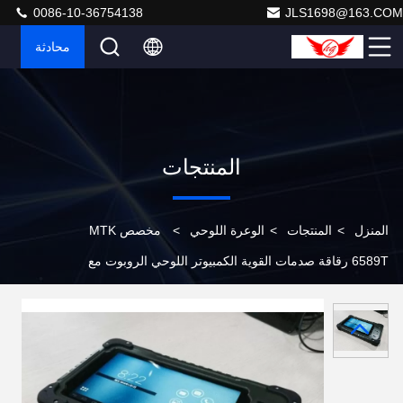
0086-10-36754138
JLS1698@163.COM
محادثة
المنتجات
المنزل
>
المنتجات
>
الوعرة اللوحي
>
مخصص MTK
6589T رقاقة صدمات القوية الكمبيوتر اللوحي الروبوت مع
كاميرا مزدوجة