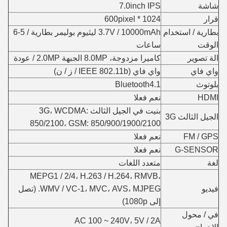
شاشة
7.0inch IPS
قرار
1024 * 600pixel
بطارية / استخدام
3.7V / 10000mAh ليثيوم بوليمر بطارية / 5-6
الوقت
ساعات
الة تصوير
كاميرا مزدوجة، 8.0MP الجبهة 2.0MP / عودة
واي فاي
واي فاي (IEEE 802.11b / ز / ن)
بلوتوث
Bluetooth4.1
HDMI
نعم فعلا
بنيت في الجيل الثالث 3G، WCDMA:
الجيل الثالث 3G
850/2100، GSM: 850/900/1900/2100
FM / GPS
نعم فعلا
G-SENSOR
نعم فعلا
لغة
متعدد اللغات
MEPG1 / 2/4، H.263 / H.264، RMVB،
فيديو
WMV / VC-1، MVC، AVS، MJPEG. (تصل
إلى 1080p)
في / محول
AC 100 ~ 240V، 5V / 2A