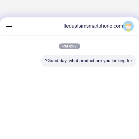
ltedualsimsmartphone.com
4:09 PM
Good day, what product are you looking for?
China Android Phone Online Marketplace
JLS1698@163.COM
0086-10-36754138
الطابق ال7، والبناء، NO.1 الجماعة المجمع الصناعي، No.28th
الطريق طويل تانغ، قرية Tangge، شيجينغ تاون، منطقة باييون،
مدينة قوانغتشو بمقاطعة قوانغدونغ، والصين