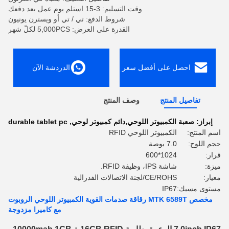
وقت التسليم: 3-15 استلم يوم عمل بعد دفعك
شروط الدفع: تي / تي أو ويسترن يونيون
القدرة على العرض: 5,000PCS لكلّ شهر
احصل على أفضل سعر
الدردشة الآن
تفاصيل المنتج
وصف المنتج
إبراز:
صعبة الكمبيوتر اللوحي,دائم كمبيوتر لوحي
,
durable tablet pc
اسم المنتج:
الكمبيوتر اللوحي RFID
حجم اللوح:
7.0 بوصة
قرار:
1024*600
ميزة:
شاشة IPS، وظيفة RFID.
معيار:
CE/ROHS/لجنة الاتصالات الفدرالية
مستوى مسيك:
IP67
مخصص MTK 6589T رقاقة صدمات القوية الكمبيوتر اللوحي الروبوت
مع كاميرا مزدوجة