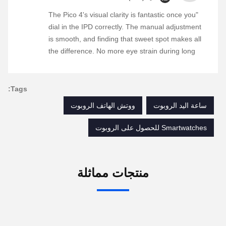
"The Pico 4's visual clarity is fantastic once you
dial in the IPD correctly. The manual adjustment
is smooth, and finding that sweet spot makes all
the difference. No more eye strain during long
sessions. Highly recommend taking the time to
set it up properly!""The Pico 4's visual clarity is
fantastic once you dial in the IPD correctly. The
Tags:
manual adjustment is smooth, and finding that
ساعة اليد الروبوت
ووتش الهاتف الروبوت
sweet spot makes all the difference. No more eye
strain during long sessions. Highly recommend
Smartwatches للحصول على الروبوت
taking the time to set it up properly!""The Pico 4's
visual clarity is fantastic once you dial in the IPD
correctly. The manual adjustment is smooth, and
منتجات مماثلة
finding that sweet spot makes all the difference.
No more eye strain during long sessions. Highly
recommend taking the time to set it up
properly!""The Pico 4's visual clarity is fantastic
once you dial in the IPD correctly. The manual