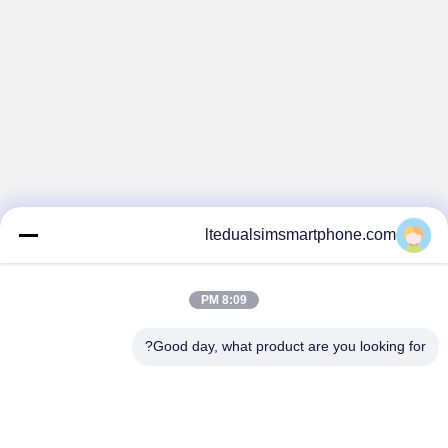
adjustment is smooth, and finding that sweet spot
makes all the difference. No more eye strain
during long sessions. Highly r
ltedualsimsmartphone.com
8:09 PM
Good day, what product are you looking for?
China Android Phone Online Marketplace
JLS1698@163.COM