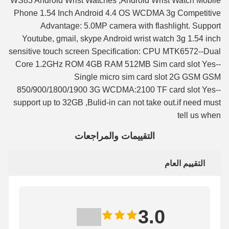
WS83 Android Wrist Watches ,Android Wrist Watch Mobile
Phone 1.54 Inch Android 4.4 OS WCDMA 3g Competitive
Advantage: 5.0MP camera with flashlight. Support
Youtube, gmail, skype Android wrist watch 3g 1.54 inch
sensitive touch screen Specification: CPU MTK6572--Dual
Core 1.2GHz ROM 4GB RAM 512MB Sim card slot Yes--
Single micro sim card slot 2G GSM GSM
850/900/1800/1900 3G WCDMA:2100 TF card slot Yes--
support up to 32GB ,Bulid-in can not take out.if need must
tell us when
التقييمات والمراجعات
التقييم العام
3.0