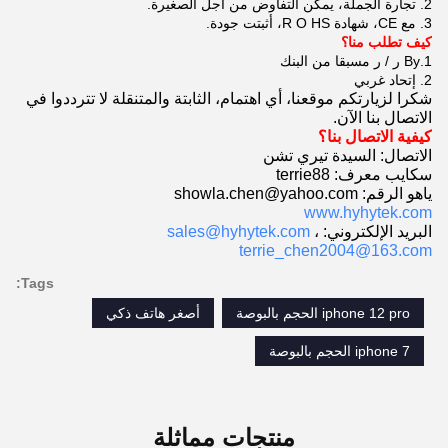
2.
تجارة الجملة،
يمكن التفاوض
من اجل
الصغيرة.
3.
مع CE،
شهادة
HS، أثبتت
O
R
جودة.
كيف تطلب منا؟
1.By ر / ر مسبقا من البنك
2.
إتحاد غربي
شكرا لزيارتكم موقعنا، أي اهتمام، الثابتة والمتنقلة لا تترددوا في
الاتصال بنا الآن.
كيفية الاتصال بنا؟
الاتصال: السيدة تيري تشن
سكايب معرف: terrie88
ياهو الرقم: showla.chen@yahoo.com
www.hyhytek.com
البريد الإلكتروني:
،
sales@hyhytek.com
terrie_chen2004@163.com
Tags:
iphone 12 pro الحجم بالبوصة
أصغر هاتف ذكي
iphone 7 الحجم بالبوصة
منتجات مماثلة