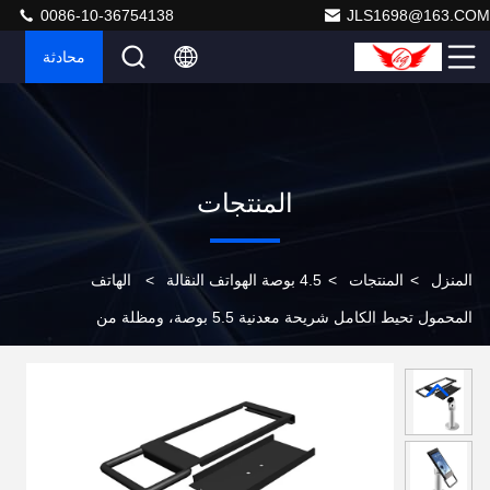
0086-10-36754138
JLS1698@163.COM
محادثة
المنتجات
المنزل
>
المنتجات
>
4.5 بوصة الهواتف النقالة
>
الهاتف
المحمول تحيط الكامل شريحة معدنية 5.5 بوصة، ومظلة من
نوع الدوار، قاعدة قطرها 8CM