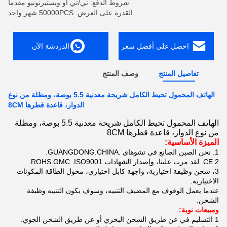
شروط الدفع: تي/تي أو ويستيرنونيو مقدما
القدرة على العرض: 50000PCS شهر واحد
احصل على أفضل سعر
الدردشة الآن
تفاصيل المنتج
وصف المنتج
الهاتف المحمول تحيط الكامل شريحة معدنية 5.5 بوصة، ومظلة من نوع
الدوار، قاعدة قطرها 8CM
الهاتف المحمول تحيط الكامل شريحة معدنية 5.5 بوصة، ومظلة
من نوع الدوار، قاعدة قطرها 8CM
الميزة الأساسية:
1.
نحن الصين الصانع فى تشوهاى
.GUANGDONG.CHINA.
2.
CE
لقد مرت علينا،
وإصدار
الشهادات
.ISO9001.
ROHS.GMC
3،
شحن وظيفة اختيارية، واجهة كابل اختياري، محول الطاقة المكونات
الاختيارية.
عندما يعمل الوقوف مع المضيف التنبيه، وسوف يكون التنبيه وظيفة
الشحن.
ومبيعات
نوبة:
1
التسليم في عن طريق الشحن البحري أو عن طريق الشحن
الجوي.