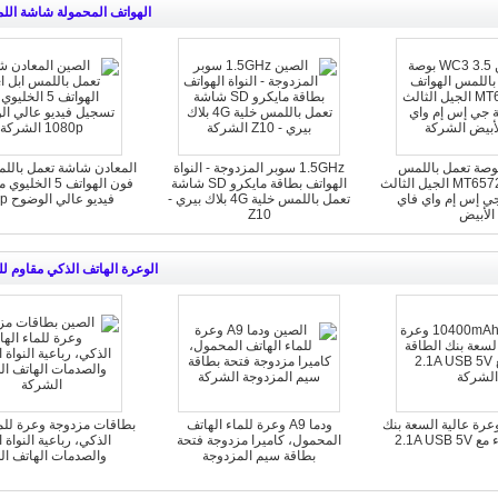
الهواتف المحمولة شاشة ال
WC3 3 بوصة تعمل باللمس
1.5GHz سوبر المزدوجة - النواة
المعادن شاشة تعمل باللم
الهواتف خلية MT6572 الجيل الثالث
الهواتف بطاقة مايكرو SD شاشة
فون الهواتف 5 ال
 جي إس إم واي فاي
تعمل باللمس خلية 4G بلاك بيري -
فيديو عالي الوضوح 1080p
الأبيض
Z10
الوعرة الهاتف الذكي مقاوم لل
10400m وعرة عالية السعة بنك
ودما A9 وعرة للماء الهاتف
بطاقات مزدوجة وعرة للما
2.1A USB
المحمول، كاميرا مزدوجة فتحة
الذكي، رباعية النواة ا
بطاقة سيم المزدوجة
والصدمات الهاتف ال