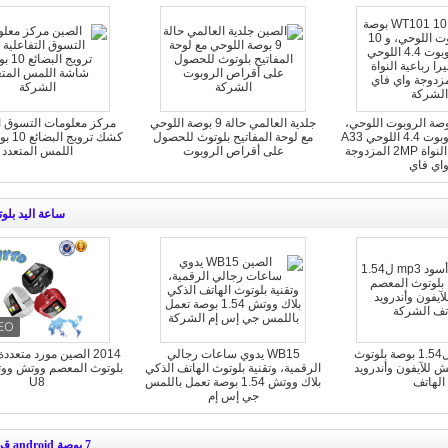
WT101 بوصة الروبوت اللوحي،
جلدية العالمي حالة 9 بوصة اللوحي
مركز معلومات التسوق ال
و 10 بوصة الروبوت 4.4 اللوحي A33
مع لوحة المفاتيح بلوتوث للحصول
كشك تر
كاميرا رباعية النواة 2MP المزدوجة
على أقراص الروبوت
اللمس المتعدد
اي فاي
ساعة اليد بلو
أسود mp3 ل1.54 بوصة بلوتوث
WB15 يدوي ساعات رجالي
2014 الصين مورد متعد
 للآيفون وأندرويد
الرقمية، وتقنية بلوتوث الهاتف الذكي
بلوتوث المعصم ووتش ووت
الهاتف
بلاك ووتش 1.54 بوصة تعمل باللمس
U8
جي إس إم
7 بوصة android قرص