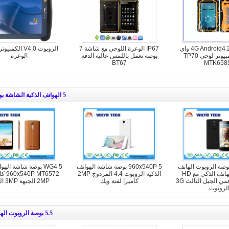
IP67 للماء 4G Android4.2 واي
IP67 الوعرة اللوحي مع شاشة 7
الروبوت V4.0 الك
فاي 3G كمبيوتر لوحي TP70
بوصة تعمل باللمس عالية الدقة
الوعرة
BT67
MTK658
5 الهواتف الذكية الشاشة بوصة
WTV502 بوصة الروبوت الهاتف
960x540P 5 بوصة شاشة الهواتف
WG4 5 بوصة شاشة الهو
DVB-T2 الهاتف الذكي مع HD
الذكية الروبوت 4.4 المزدوج 2MP
التلفزيون الرقمي الجيل الثالث 3G
كاميرا لفتة ويك
2MP الجبهة 3MP العودة
لروبوت
5.5 بوصة الروبوت الهاتف