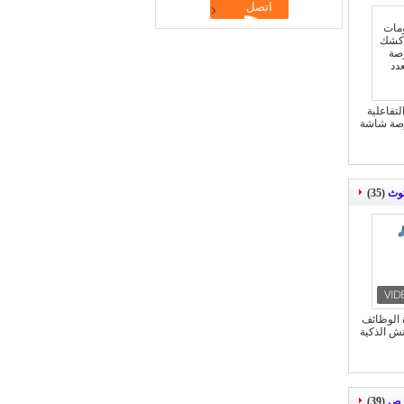
تفاعلية
ويج البضائع 10 بوصة شاشة
توث
(35)
دة الوظائف
ش الذكية
(39)