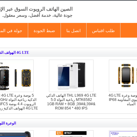
الصين الهاتف الروبوت السوق عبر الإ
جودة عالية، خدمة أفضل، وسعر معقول.
طلب اقتباس
اتصل بنا
ضبط الجودة
جولة في الم
4G LTE الهواتف الذكية
8 كور 4.7 بوصة وعرة 4G LTE
THL L969 4G LTE الهاتف الذكي
5 ب
الهاتف الخليوي المقاومة IP68
MTK6582 رباعية النواة 5.0
المياه
&#39;&#39; 1GB RAM + 8GB
ROM 854 * 480 IPS
4G LTE الهواتف الذكية 
2700MAHTHL L969 4G LTE
1.5GHz سوبر آندرو
الهاتف الذكي MTK6582
الوعرة الل