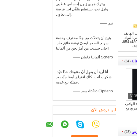
ويترك هو ي زبون إحساس عظيم,
وآمل نحن يستطيع يتلقّى آخر فرصة
إلى تعاون.
—— تيم
وبوت الهاتف
بقوة 1GHz ثنائي النواة
يتيح أن يتحدّث مع, جدّا محترف وخدمة
وحدة المعالجة المركزية، 854x480،
سريع, الصخر لوحيّ نوعية فائق جيّد.
حتّى حسنت من أمرّ نحن من ألمانيا!!
—— ألمانيا فابيان Scherb
(34)
أنا أريد أن يقول أنّ منتوجك جدّا جيّد.
شكرت أنت لكلّك اقتراح, أيضا جيّد بعد
عمليّة بيع خدمة.
—— سيد Abílio Cipriano
6 * 2.5 بوصة الهاتف
ربع مع
ابن دردش الآن
(23)