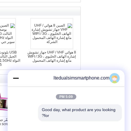
8 هوائي UHF / VHF جهاز تشويش
إشارة الهاتف الخليوي ، WIFI / 3G
مانع إشارة الهاتف المحمول
5
ltedualsimsmartphone.com
5:09 PM
Good day, what product are you looking 
for?
الوردي الأزرق الأخضر KIDS الجيل
الثالث 3G كمبيوتر لوحي مقاوم
touch screen, wifi, آلة تص
للماء للطلاب التعليمي والألعاب