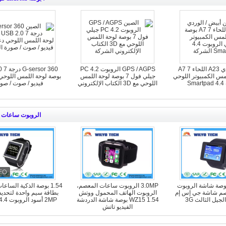
أبيض / الوردي A23 اللحاء A7 7
GPS / AGPS الروبوت PC 4.2
sor 360
مس الكمبيوتر اللوحي
جيلي فول 7 بوصة لوحة اللمس
S
اللوحي مع 3D الكتاب الإلكتروني
فيديو / صوت / صو
الروبوت ساعات ا
WZ13 2 بوصة شاشة الروبوت
3.0MP الروبوت ساعات المعصم،
1.54 بوصة الذكية الساع
صم شاشة جي إس إم
الروبوت الهاتف المحمول ووتش
بطاقة سيم واحدة لتحديد 
جيل الثالث 3G
WZ15 1.54 بوصة شاشة الدردشة
2MP أسود الروبوت 4.4 WS06
الفيديو تاتش