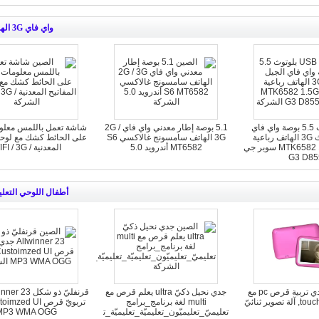
واي فاي 3G الهاتف
USB بلوتوث 5.5 بوصة واي فاي
5.1 بوصة إطار معدني واي فاي 2G /
شاشة تعمل باللمس معلو
الجيل الثالث 3G الهاتف رباعية
3G الهاتف سامسونج غالاكسي S6
على الحائط كشك مع لوحة 
النواة MTK6582 1.5GHz سوبر جي
MT6582 أندرويد 5.0
المعدنية / WIFI / 3G
G3 D85
أطفال اللوحي التعلي
4,3"مصغّر جدي تربية قرص pc مع
جدي نحيل ذكيّ ultra يعلم قرص مع
وير ثنائيّ
multi لغة برنامج_برامج
تعليميّ_تعليميّون_تعليميّة_تعليميّة_تعليميّات_تعليما
MP3 WMA OGG