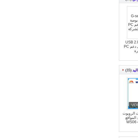
G-ser درجة USB 2.0 7
بوصة لوحة اللمس اللوحي دعم PC
رة
ليد
(35)
ات الروبوت
المواقع