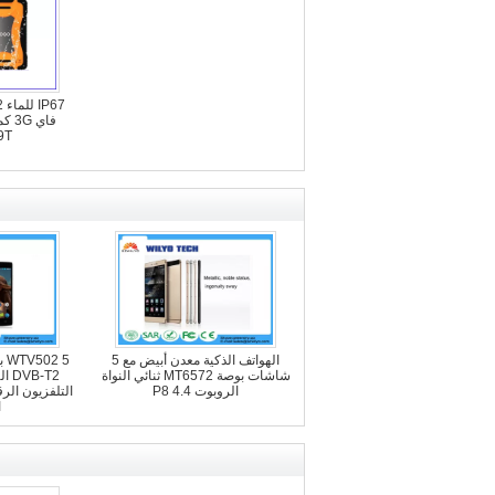
9T
الهواتف الذكية معدن أبيض مع 5
 5
شاشات بوصة MT6572 ثنائي النواة
الروبوت 4.4 P8
ا