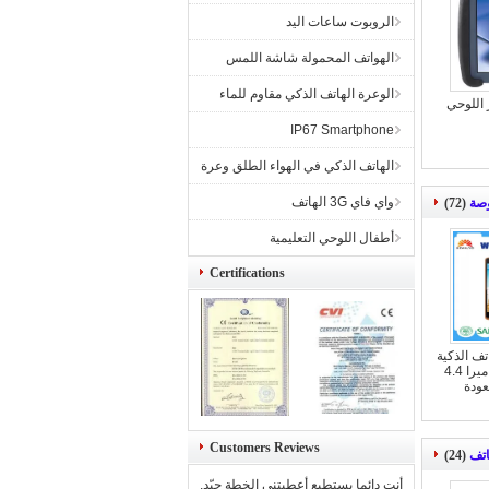
الروبوت ساعات اليد
الهواتف المحمولة شاشة اللمس
الوعرة الهاتف الذكي مقاوم للماء
مبيوتر اللوحي
IP67 Smartphone
الهاتف الذكي في الهواء الطلق وعرة
واي فاي 3G الهاتف
(72)
أطفال اللوحي التعليمية
Certifications
اتف الذكية
960x540P MT6572 كاميرا 4.4
Customers Reviews
(24)
أنت دائما يستطيع أعطيتني الخطة جيّد,