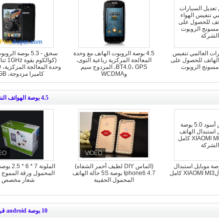
رات العالمي تنفيس
4.5 بوصة الروبوت الهاتف مع وحدة
سحق - 5.3 بوصة الر
الهاتف للحصول على
المعالجة المركزية رباعية النوى،
(كوالكوم 
مسونج الروبوت
BT4.0، GPS، المزدوج سيم
وWCDMA
كاميرا مزدوجة، 4GB)
4.5 بوصة الهواتف النقالة
د 5.0 بوصة موبايل استبدال
(الماس DIY لطيف أحمر الشفاه)
الملونة 7 * 
امل
Iphone6 ​​4.7 بوصة 5S حالة الهاتف
المحمول ورقة المموج م
المحمول الحقيبة
شعار مخصص
10 بوصة android قرص