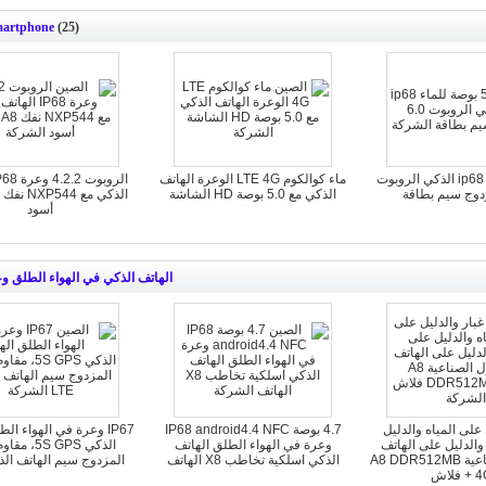
martphone
(25)
5 بوصة للماء ip68 الذكي الروبوت
ماء كوالكوم LTE 4G الوعرة الهاتف
الذكي مع 5.0 بوصة HD الشاشة
أسود
الهاتف الذكي في الهواء الطلق و
 على المياه والدليل
4.7 بوصة IP68 android4.4 NFC
IP67 وعرة في الهواء ال
والدليل على الهاتف
وعرة في الهواء الطلق الهاتف
الذكي 5S GPS،
المحمول الصناعية A8 DDR512MB
الذكي اسلكية تخاطب X8 الهاتف
المزدوج سيم الهاتف الذكي
4 فلاش