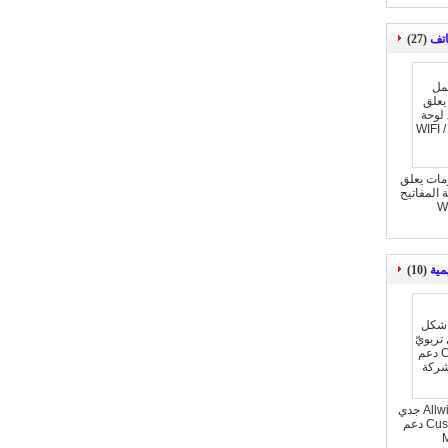
(27)
مات يعلق
المفاتيح
مية
(10)
قرنفليّ ذو شكل Allwinner 23 جدي
تربويّ قرص Custoimzed UI دعم