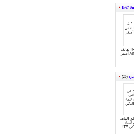
IP67 S
الروبوت 4.2.2 وعرة IP68 الهاتف
الذكي مع NXP544 نفك A8 أصفر
عرة
(20)
طلق الهاتف
 مقاوم للماء
 LTE