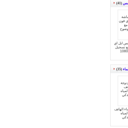
لمس
(41)
س ابل اي
خليوي مع تسجيل
ماء
(35)
ء الهاتف
لمياه
ذكي